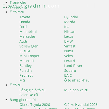
Trang chủ
xeotogiadinh
.com
Tin tức
Ô tô mới
Toyota
Hyundai
Honda
Mazda
Ford
Kia
Mitsubishi
Nissan
Mercedes
Lexus
Audi
BMW
Volkswagen
Vinfast
Suzuki
Isuzu
Mini Cooper
Volvo
Maserati
Ferarri
Bentley
Land Rover
Porsche
Subaru
Peugeot
BAIC
MG
Ô tô nhập khẩu
Ô tô cũ
Bảng giá ô tô cũ
Mua bán xe cũ
Salon xe cũ
Bảng giá xe mới
Giá xe Toyota 2026
Giá xe Hyundai 2026