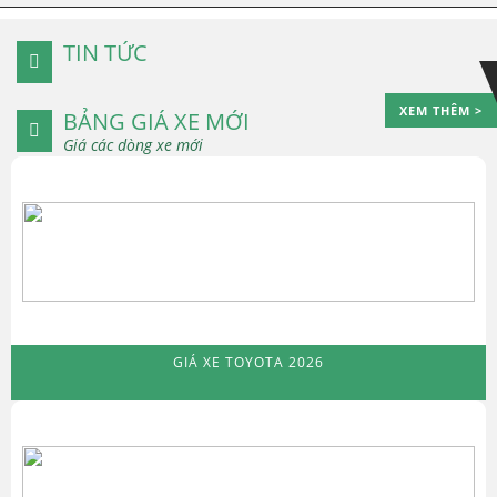
Skip
Skip
to
to
TIN TỨC
navigation
content
XEM THÊM >
BẢNG GIÁ XE MỚI
Giá các dòng xe mới
GIÁ XE TOYOTA 2026