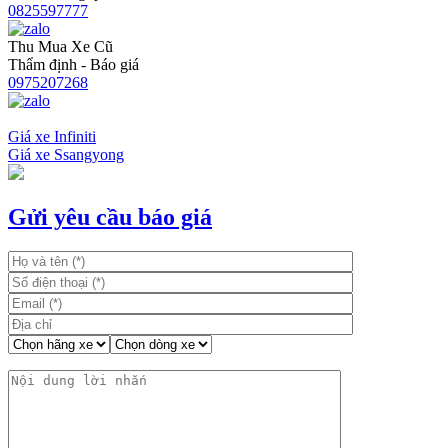
0825597777
Thu Mua Xe Cũ
Thẩm định - Báo giá
0975207268
Giá xe Infiniti
Giá xe Ssangyong
Điều
hướng
bài
Gửi yêu cầu báo giá
viết