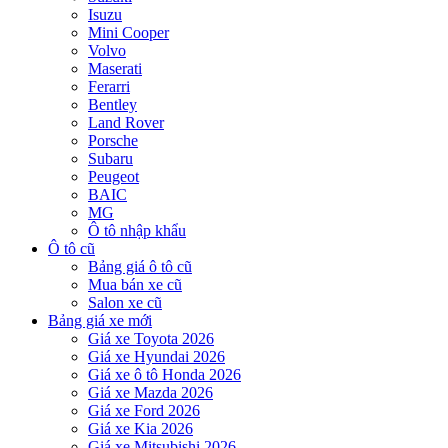
Isuzu
Mini Cooper
Volvo
Maserati
Ferarri
Bentley
Land Rover
Porsche
Subaru
Peugeot
BAIC
MG
Ô tô nhập khẩu
Ô tô cũ
Bảng giá ô tô cũ
Mua bán xe cũ
Salon xe cũ
Bảng giá xe mới
Giá xe Toyota 2026
Giá xe Hyundai 2026
Giá xe ô tô Honda 2026
Giá xe Mazda 2026
Giá xe Ford 2026
Giá xe Kia 2026
Giá xe Mitsubishi 2026