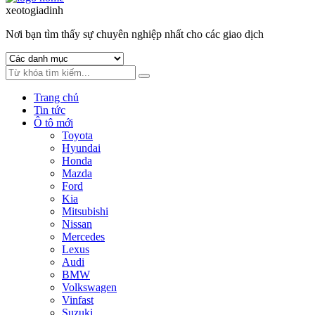
to
to
xeotogiadinh
.com
navigation
content
Nơi bạn tìm thấy sự chuyên nghiệp nhất cho các giao dịch
Trang chủ
Tin tức
Ô tô mới
Toyota
Hyundai
Honda
Mazda
Ford
Kia
Mitsubishi
Nissan
Mercedes
Lexus
Audi
BMW
Volkswagen
Vinfast
Suzuki