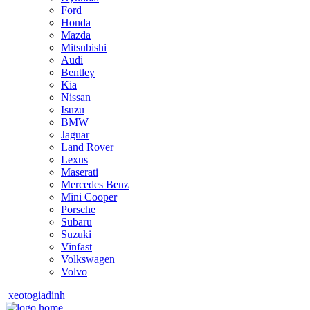
Ford
Honda
Mazda
Mitsubishi
Audi
Bentley
Kia
Nissan
Isuzu
BMW
Jaguar
Land Rover
Lexus
Maserati
Mercedes Benz
Mini Cooper
Porsche
Subaru
Suzuki
Vinfast
Volkswagen
Volvo
xeotogiadinh
.com
Skip
Skip