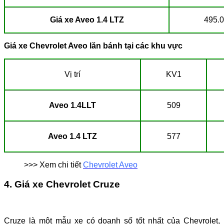
Giá xe Aveo 1.4 LTZ
495.
Giá xe Chevrolet Aveo lăn bánh tại các khu vực
Vị trí
KV1
Aveo 1.4LLT
509
Aveo 1.4 LTZ
577
>>> Xem chi tiết
Chevrolet Aveo
4. Giá xe Chevrolet Cruze
Cruze là một mẫu xe có doanh số tốt nhất của Chevrolet,