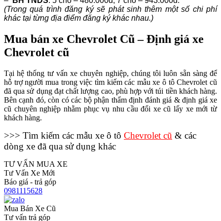
–
BH TNDS
: 5 chỗ – 480.000đ, 7 chỗ – 943.000đ.
(Trong quá trình đăng ký sẽ phát sinh thêm một số chi phí
khác tại từng địa điểm đăng ký khác nhau.)
Mua bán xe Chevrolet Cũ – Định giá xe
Chevrolet cũ
Tại hệ thống tư vấn xe chuyên nghiệp, chúng tôi luôn sẵn sàng để
hỗ trợ người mua trong việc tìm kiếm các mẫu xe ô tô Chevrolet cũ
đã qua sử dụng đạt chất lượng cao, phù hợp với túi tiền khách hàng.
Bên cạnh đó, còn có các bộ phận thẩm định đánh giá & định giá xe
cũ chuyên nghiệp nhằm phục vụ nhu cầu đổi xe cũ lấy xe mới từ
khách hàng.
>>> Tìm kiếm các mẫu xe ô tô
Chevrolet cũ
& các
dòng xe đã qua sử dụng khác
TƯ VẤN MUA XE
Tư Vấn Xe Mới
Báo giá - trả góp
0981115628
Mua Bán Xe Cũ
Tư vấn trả góp