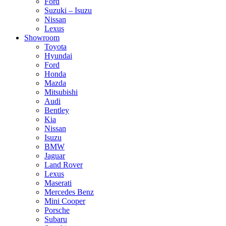
Ford
Suzuki – Isuzu
Nissan
Lexus
Showroom
Toyota
Hyundai
Ford
Honda
Mazda
Mitsubishi
Audi
Bentley
Kia
Nissan
Isuzu
BMW
Jaguar
Land Rover
Lexus
Maserati
Mercedes Benz
Mini Cooper
Porsche
Subaru