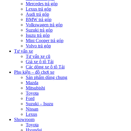
Mercedes trả góp
Lexus trả góp
Audi trả góp
BMW trả góp
Volkswagen trả góp
Suzuki trả góp
Isuzu trả góp
Mini Cooper trả góp
Volvo trả góp
Tư vấn xe
Tư vấn xe cũ
Giá xe ô tô Tải
Các dòng xe ô tô Tải
Phụ kiện – đồ chơi xe
Sản phẩm dùng chung
Mazda
Mitsubishi
Toyota
Ford
Suzuki – Isuzu
Nissan
Lexus
Showroom
Toyota
Hyundai