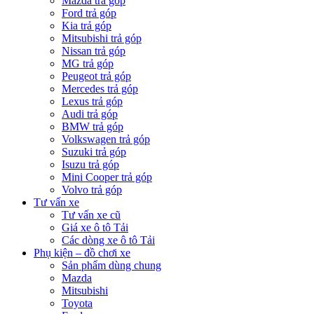
Mazda trả góp
Ford trả góp
Kia trả góp
Mitsubishi trả góp
Nissan trả góp
MG trả góp
Peugeot trả góp
Mercedes trả góp
Lexus trả góp
Audi trả góp
BMW trả góp
Volkswagen trả góp
Suzuki trả góp
Isuzu trả góp
Mini Cooper trả góp
Volvo trả góp
Tư vấn xe
Tư vấn xe cũ
Giá xe ô tô Tải
Các dòng xe ô tô Tải
Phụ kiện – đồ chơi xe
Sản phẩm dùng chung
Mazda
Mitsubishi
Toyota