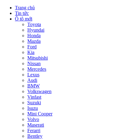
Trang chủ
Tin tức
Ô tô mới
Toyota
Hyundai
Honda
Mazda
Ford
Kia
Mitsubishi
Nissan
Mercedes
Lexus
Audi
BMW
Volkswagen
Vinfast
Suzuki
Isuzu
Mini Cooper
Volvo
Maserati
Ferarri
Bentley