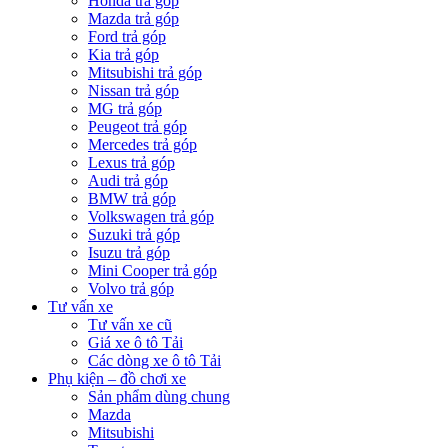
Honda trả góp
Mazda trả góp
Ford trả góp
Kia trả góp
Mitsubishi trả góp
Nissan trả góp
MG trả góp
Peugeot trả góp
Mercedes trả góp
Lexus trả góp
Audi trả góp
BMW trả góp
Volkswagen trả góp
Suzuki trả góp
Isuzu trả góp
Mini Cooper trả góp
Volvo trả góp
Tư vấn xe
Tư vấn xe cũ
Giá xe ô tô Tải
Các dòng xe ô tô Tải
Phụ kiện – đồ chơi xe
Sản phẩm dùng chung
Mazda
Mitsubishi