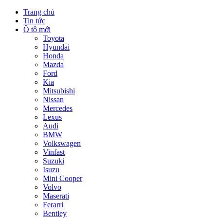
Trang chủ
Tin tức
Ô tô mới
Toyota
Hyundai
Honda
Mazda
Ford
Kia
Mitsubishi
Nissan
Mercedes
Lexus
Audi
BMW
Volkswagen
Vinfast
Suzuki
Isuzu
Mini Cooper
Volvo
Maserati
Ferarri
Bentley