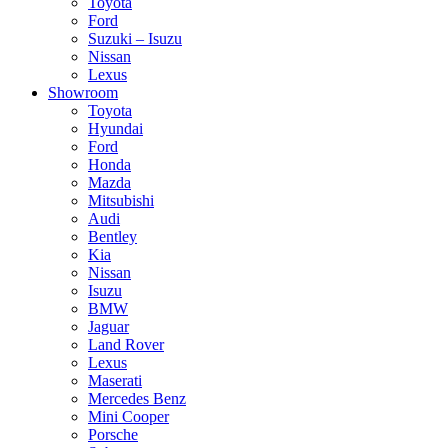
Toyota
Ford
Suzuki – Isuzu
Nissan
Lexus
Showroom
Toyota
Hyundai
Ford
Honda
Mazda
Mitsubishi
Audi
Bentley
Kia
Nissan
Isuzu
BMW
Jaguar
Land Rover
Lexus
Maserati
Mercedes Benz
Mini Cooper
Porsche