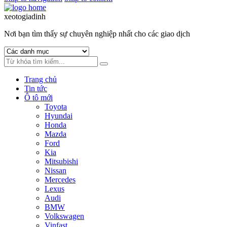
xeotogiadinh
.com
Nơi bạn tìm thấy sự chuyên nghiệp nhất cho các giao dịch
Trang chủ
Tin tức
Ô tô mới
Toyota
Hyundai
Honda
Mazda
Ford
Kia
Mitsubishi
Nissan
Mercedes
Lexus
Audi
BMW
Volkswagen
Vinfast