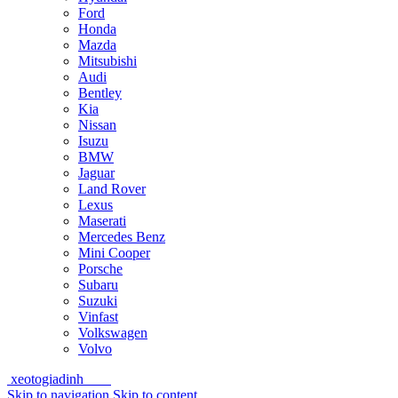
Ford
Honda
Mazda
Mitsubishi
Audi
Bentley
Kia
Nissan
Isuzu
BMW
Jaguar
Land Rover
Lexus
Maserati
Mercedes Benz
Mini Cooper
Porsche
Subaru
Suzuki
Vinfast
Volkswagen
Volvo
xeotogiadinh
.com
Skip to navigation
Skip to content