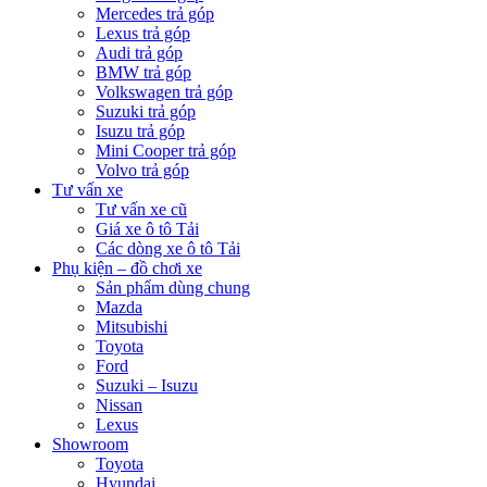
Mercedes trả góp
Lexus trả góp
Audi trả góp
BMW trả góp
Volkswagen trả góp
Suzuki trả góp
Isuzu trả góp
Mini Cooper trả góp
Volvo trả góp
Tư vấn xe
Tư vấn xe cũ
Giá xe ô tô Tải
Các dòng xe ô tô Tải
Phụ kiện – đồ chơi xe
Sản phẩm dùng chung
Mazda
Mitsubishi
Toyota
Ford
Suzuki – Isuzu
Nissan
Lexus
Showroom
Toyota
Hyundai