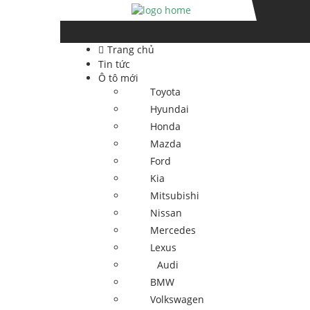
Skip
Skip
to
to
navigation
content
Trang chủ
Tin tức
Ô tô mới
Toyota
Hyundai
Honda
Mazda
Ford
Kia
Mitsubishi
Nissan
Mercedes
Lexus
Audi
BMW
Volkswagen