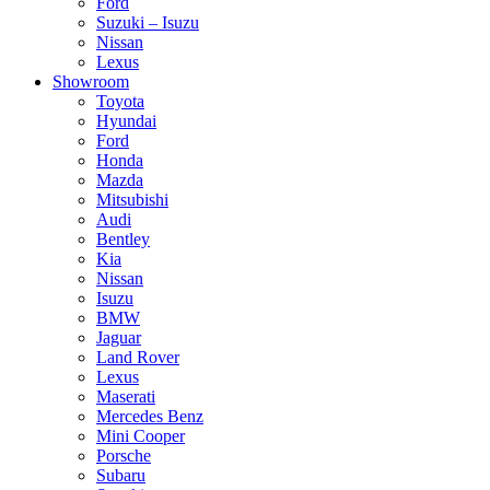
Ford
Suzuki – Isuzu
Nissan
Lexus
Showroom
Toyota
Hyundai
Ford
Honda
Mazda
Mitsubishi
Audi
Bentley
Kia
Nissan
Isuzu
BMW
Jaguar
Land Rover
Lexus
Maserati
Mercedes Benz
Mini Cooper
Porsche
Subaru