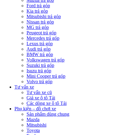
Mazda trả góp
Ford trả góp
Kia trả góp
Mitsubishi trả góp
Nissan trả góp
MG trả góp
Peugeot trả góp
Mercedes trả góp
Lexus trả góp
Audi trả góp
BMW trả góp
Volkswagen trả góp
Suzuki trả góp
Isuzu trả góp
Mini Cooper trả góp
Volvo trả góp
Tư vấn xe
Tư vấn xe cũ
Giá xe ô tô Tải
Các dòng xe ô tô Tải
Phụ kiện – đồ chơi xe
Sản phẩm dùng chung
Mazda
Mitsubishi
Toyota