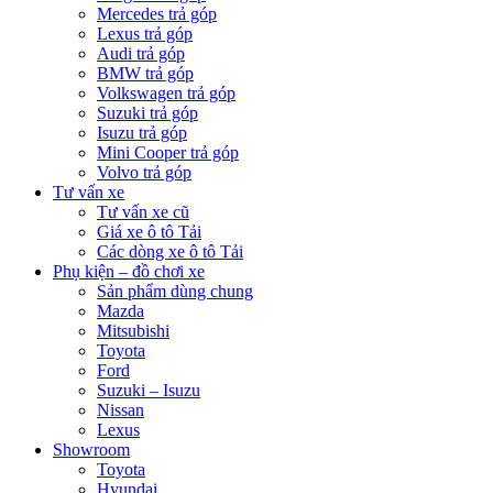
Mercedes trả góp
Lexus trả góp
Audi trả góp
BMW trả góp
Volkswagen trả góp
Suzuki trả góp
Isuzu trả góp
Mini Cooper trả góp
Volvo trả góp
Tư vấn xe
Tư vấn xe cũ
Giá xe ô tô Tải
Các dòng xe ô tô Tải
Phụ kiện – đồ chơi xe
Sản phẩm dùng chung
Mazda
Mitsubishi
Toyota
Ford
Suzuki – Isuzu
Nissan
Lexus
Showroom
Toyota
Hyundai