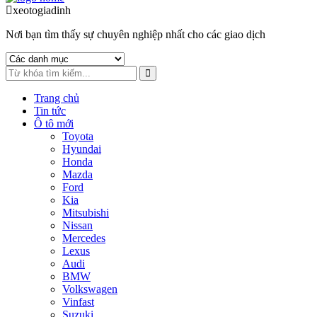
to
to
xeotogiadinh
.com
navigation
content
Nơi bạn tìm thấy sự chuyên nghiệp nhất cho các giao dịch
Trang chủ
Tin tức
Ô tô mới
Toyota
Hyundai
Honda
Mazda
Ford
Kia
Mitsubishi
Nissan
Mercedes
Lexus
Audi
BMW
Volkswagen
Vinfast
Suzuki