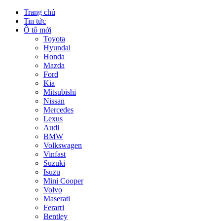
Trang chủ
Tin tức
Ô tô mới
Toyota
Hyundai
Honda
Mazda
Ford
Kia
Mitsubishi
Nissan
Mercedes
Lexus
Audi
BMW
Volkswagen
Vinfast
Suzuki
Isuzu
Mini Cooper
Volvo
Maserati
Ferarri
Bentley