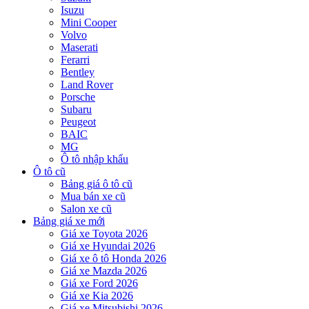
Isuzu
Mini Cooper
Volvo
Maserati
Ferarri
Bentley
Land Rover
Porsche
Subaru
Peugeot
BAIC
MG
Ô tô nhập khẩu
Ô tô cũ
Bảng giá ô tô cũ
Mua bán xe cũ
Salon xe cũ
Bảng giá xe mới
Giá xe Toyota 2026
Giá xe Hyundai 2026
Giá xe ô tô Honda 2026
Giá xe Mazda 2026
Giá xe Ford 2026
Giá xe Kia 2026
Giá xe Mitsubishi 2026