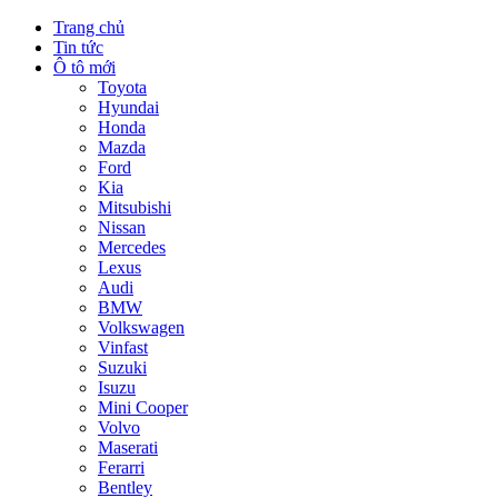
Trang chủ
Tin tức
Ô tô mới
Toyota
Hyundai
Honda
Mazda
Ford
Kia
Mitsubishi
Nissan
Mercedes
Lexus
Audi
BMW
Volkswagen
Vinfast
Suzuki
Isuzu
Mini Cooper
Volvo
Maserati
Ferarri
Bentley