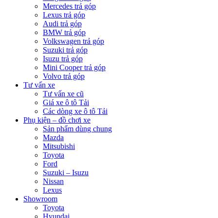
Mercedes trả góp
Lexus trả góp
Audi trả góp
BMW trả góp
Volkswagen trả góp
Suzuki trả góp
Isuzu trả góp
Mini Cooper trả góp
Volvo trả góp
Tư vấn xe
Tư vấn xe cũ
Giá xe ô tô Tải
Các dòng xe ô tô Tải
Phụ kiện – đồ chơi xe
Sản phẩm dùng chung
Mazda
Mitsubishi
Toyota
Ford
Suzuki – Isuzu
Nissan
Lexus
Showroom
Toyota
Hyundai