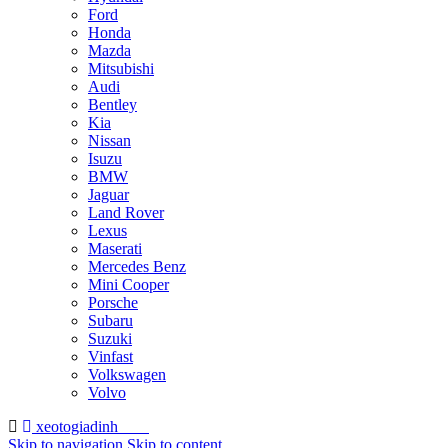
Ford
Honda
Mazda
Mitsubishi
Audi
Bentley
Kia
Nissan
Isuzu
BMW
Jaguar
Land Rover
Lexus
Maserati
Mercedes Benz
Mini Cooper
Porsche
Subaru
Suzuki
Vinfast
Volkswagen
Volvo
xeotogiadinh
.com
Skip to navigation
Skip to content