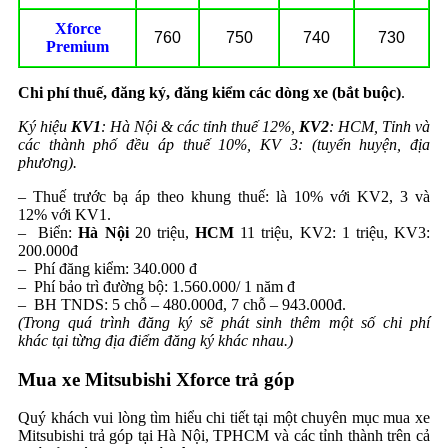
Xforce
760
750
740
730
Premium
Chi phí thuế, đăng ký, đăng kiểm các dòng xe (bắt buộc)
.
Ký hiệu
KV1
: Hà Nội & các tỉnh thuế 12%,
KV2
: HCM, Tỉnh và
các thành phố đều áp thuế 10%, KV 3: (tuyến huyện, địa
phương).
– Thuế trước bạ áp theo khung thuế: là 10% với KV2, 3 và
12% với KV1.
– Biển:
Hà Nội
20 triệu,
HCM
11 triệu, KV2: 1 triệu, KV3:
200.000đ
– Phí đăng kiểm: 340.000 đ
– Phí bảo trì đường bộ: 1.560.000/ 1 năm đ
– BH TNDS: 5 chỗ – 480.000đ, 7 chỗ – 943.000đ.
(Trong quá trình đăng ký sẽ phát sinh thêm một số chi phí
khác tại từng địa điểm đăng ký khác nhau.)
Mua xe Mitsubishi Xforce trả góp
Quý khách vui lòng tìm hiểu chi tiết tại một chuyên mục mua xe
Mitsubishi trả góp tại Hà Nội, TPHCM và các tỉnh thành trên cả