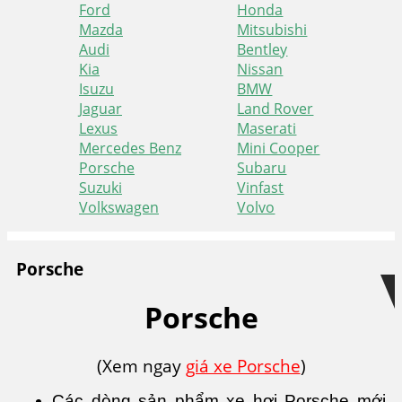
Ford
Honda
Mazda
Mitsubishi
Audi
Bentley
Kia
Nissan
Isuzu
BMW
Jaguar
Land Rover
Lexus
Maserati
Mercedes Benz
Mini Cooper
Porsche
Subaru
Suzuki
Vinfast
Volkswagen
Volvo
Skip
Skip
to
to
Porsche
navigation
content
Porsche
(Xem ngay
giá xe Porsche
)
Các dòng sản phẩm xe hơi Porsche mới