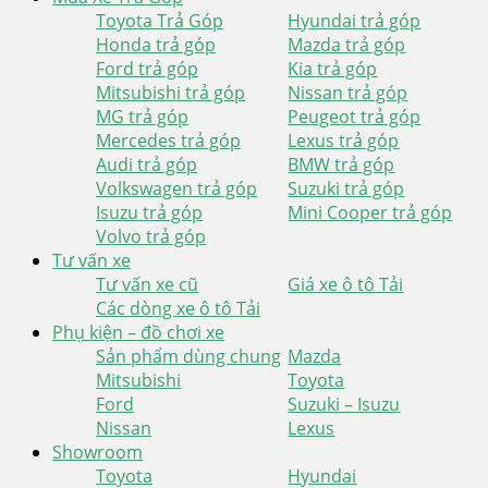
Toyota Trả Góp
Hyundai trả góp
Honda trả góp
Mazda trả góp
Ford trả góp
Kia trả góp
Mitsubishi trả góp
Nissan trả góp
MG trả góp
Peugeot trả góp
Mercedes trả góp
Lexus trả góp
Audi trả góp
BMW trả góp
Volkswagen trả góp
Suzuki trả góp
Isuzu trả góp
Mini Cooper trả góp
Volvo trả góp
Tư vấn xe
Tư vấn xe cũ
Giá xe ô tô Tải
Các dòng xe ô tô Tải
Phụ kiện – đồ chơi xe
Sản phẩm dùng chung
Mazda
Mitsubishi
Toyota
Ford
Suzuki – Isuzu
Nissan
Lexus
Showroom
Toyota
Hyundai