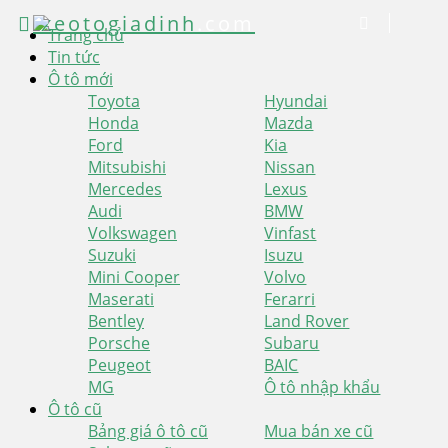
xeotogiadinh
.com
Trang chủ
Tin tức
Ô tô mới
Toyota
Hyundai
Honda
Mazda
Ford
Kia
Mitsubishi
Nissan
Mercedes
Lexus
Audi
BMW
Volkswagen
Vinfast
Suzuki
Isuzu
Mini Cooper
Volvo
Maserati
Ferarri
Bentley
Land Rover
Porsche
Subaru
Peugeot
BAIC
MG
Ô tô nhập khẩu
Ô tô cũ
Bảng giá ô tô cũ
Mua bán xe cũ