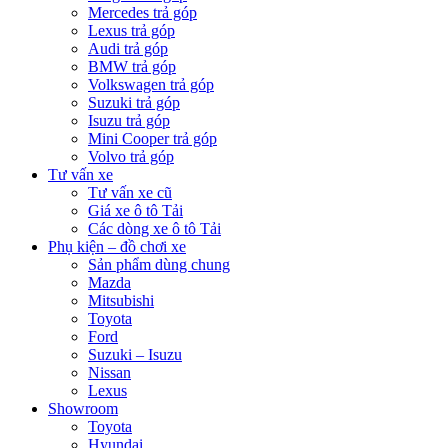
Mercedes trả góp
Lexus trả góp
Audi trả góp
BMW trả góp
Volkswagen trả góp
Suzuki trả góp
Isuzu trả góp
Mini Cooper trả góp
Volvo trả góp
Tư vấn xe
Tư vấn xe cũ
Giá xe ô tô Tải
Các dòng xe ô tô Tải
Phụ kiện – đồ chơi xe
Sản phẩm dùng chung
Mazda
Mitsubishi
Toyota
Ford
Suzuki – Isuzu
Nissan
Lexus
Showroom
Toyota
Hyundai