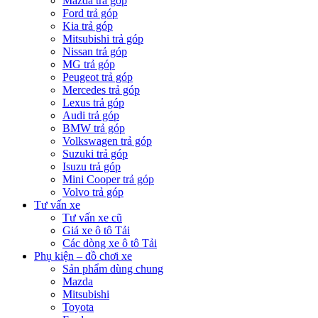
Mazda trả góp
Ford trả góp
Kia trả góp
Mitsubishi trả góp
Nissan trả góp
MG trả góp
Peugeot trả góp
Mercedes trả góp
Lexus trả góp
Audi trả góp
BMW trả góp
Volkswagen trả góp
Suzuki trả góp
Isuzu trả góp
Mini Cooper trả góp
Volvo trả góp
Tư vấn xe
Tư vấn xe cũ
Giá xe ô tô Tải
Các dòng xe ô tô Tải
Phụ kiện – đồ chơi xe
Sản phẩm dùng chung
Mazda
Mitsubishi
Toyota