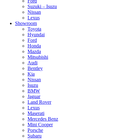
Ford
Suzuki – Isuzu
Nissan
Lexus
Showroom
Toyota
Hyundai
Ford
Honda
Mazda
Mitsubishi
Audi
Bentley
Kia
Nissan
Isuzu
BMW
Jaguar
Land Rover
Lexus
Maserati
Mercedes Benz
Mini Cooper
Porsche
Subaru