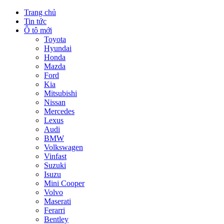
Trang chủ
Tin tức
Ô tô mới
Toyota
Hyundai
Honda
Mazda
Ford
Kia
Mitsubishi
Nissan
Mercedes
Lexus
Audi
BMW
Volkswagen
Vinfast
Suzuki
Isuzu
Mini Cooper
Volvo
Maserati
Ferarri
Bentley