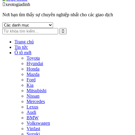
to
to
xeotogiadinh
.com
navigation
content
Nơi bạn tìm thấy sự chuyên nghiệp nhất cho các giao dịch
Trang chủ
Tin tức
Ô tô mới
Toyota
Hyundai
Honda
Mazda
Ford
Kia
Mitsubishi
Nissan
Mercedes
Lexus
Audi
BMW
Volkswagen
Vinfast
Suzuki