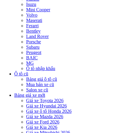
Isuzu
Mini Cooper
Volvo
Maserati
Ferarri
Bentley
Land Rover
Porsche
Subaru
Peugeot
BAIC
MG
Ô tô nhập khẩu
Ô tô cũ
Bảng giá ô tô cũ
Mua bán xe cũ
Salon xe cũ
Bảng giá xe mới
Giá xe Toyota 2026
Giá xe Hyundai 2026
Giá xe ô tô Honda 2026
Giá xe Mazda 2026
Giá xe Ford 2026
Giá xe Kia 2026
Giá xe Mitsubishi 2026