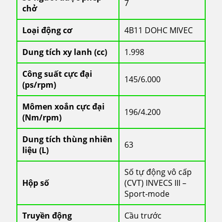
7
chở
Loại động cơ
4B11 DOHC MIVEC
Dung tích xy lanh (cc)
1.998
Công suất cực đại
145/6.000
(ps/rpm)
Mômen xoắn cực đại
196/4.200
(Nm/rpm)
Dung tích thùng nhiên
63
liệu (L)
Số tự động vô cấp
Hộp số
(CVT) INVECS III –
Sport-mode
Truyền động
Cầu trước