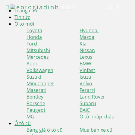
xeotogiadinh
.com
Trang chủ
Tin tức
Ô tô mới
Toyota
Hyundai
Honda
Mazda
Ford
Kia
Mitsubishi
Nissan
Mercedes
Lexus
Audi
BMW
Volkswagen
Vinfast
Suzuki
Isuzu
Mini Cooper
Volvo
Maserati
Ferarri
Bentley
Land Rover
Porsche
Subaru
Peugeot
BAIC
MG
Ô tô nhập khẩu
Ô tô cũ
Bảng giá ô tô cũ
Mua bán xe cũ