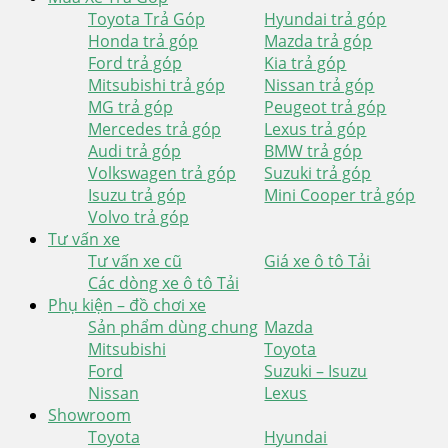
Toyota Trả Góp
Hyundai trả góp
Honda trả góp
Mazda trả góp
Ford trả góp
Kia trả góp
Mitsubishi trả góp
Nissan trả góp
MG trả góp
Peugeot trả góp
Mercedes trả góp
Lexus trả góp
Audi trả góp
BMW trả góp
Volkswagen trả góp
Suzuki trả góp
Isuzu trả góp
Mini Cooper trả góp
Volvo trả góp
Tư vấn xe
Tư vấn xe cũ
Giá xe ô tô Tải
Các dòng xe ô tô Tải
Phụ kiện – đồ chơi xe
Sản phẩm dùng chung
Mazda
Mitsubishi
Toyota
Ford
Suzuki – Isuzu
Nissan
Lexus
Showroom
Toyota
Hyundai