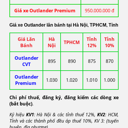
Giá xe Outlander Premium
950.000.000 đ
Giá xe Outlander lăn bánh tại Hà Nội, TPHCM, Tỉnh
Giá Lăn
Hà
Tỉnh
Tỉnh
TPHCM
Bánh
Nội
12%
10%
Outlander
895
890
875
870
CVT
Outlander
1.030
1.020
1.010
1.000
Premium
Chi phí thuế, đăng ký, đăng kiểm các dòng xe
(bắt buộc)
.
Ký hiệu
KV1
: Hà Nội & các tỉnh thuế 12%,
KV2
: HCM,
Tỉnh và các thành phố đều áp thuế 10%, KV 3: (tuyến
huyện, địa phương).