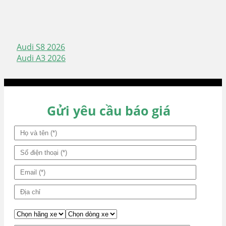
Audi S8 2026
Điều
Audi A3 2026
hướng
bài
viết
Gửi yêu cầu báo giá