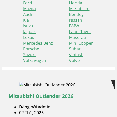
Ford
Honda
Mazda
Mitsubishi
Audi
Bentley
Kia
Nissan
Isuzu
BMW
Jaguar
Land Rover
Lexus
Maserati
Mercedes Benz
Mini Cooper
Porsche
Subaru
Suzuki
Vinfast
Volkswagen
Volvo
Skip
Skip
to
to
navigation
content
Mitsubishi Outlander 2026
Đăng bởi admin
02 Th1, 2026