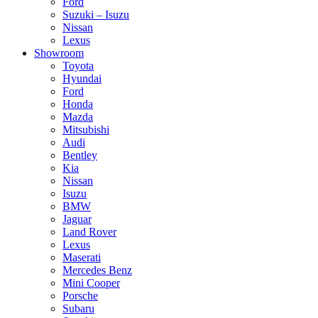
Ford
Suzuki – Isuzu
Nissan
Lexus
Showroom
Toyota
Hyundai
Ford
Honda
Mazda
Mitsubishi
Audi
Bentley
Kia
Nissan
Isuzu
BMW
Jaguar
Land Rover
Lexus
Maserati
Mercedes Benz
Mini Cooper
Porsche
Subaru