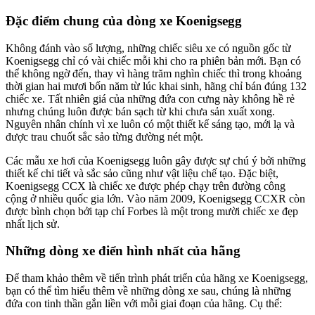
Đặc điểm chung của dòng xe Koenigsegg
Không đánh vào số lượng, những chiếc siêu xe có nguồn gốc từ
Koenigsegg chỉ có vài chiếc mỗi khi cho ra phiên bản mới. Bạn có
thể không ngờ đến, thay vì hàng trăm nghìn chiếc thì trong khoảng
thời gian hai mươi bốn năm từ lúc khai sinh, hãng chỉ bán đúng 132
chiếc xe. Tất nhiên giá của những đứa con cưng này không hề rẻ
nhưng chúng luôn được bán sạch từ khi chưa sản xuất xong.
Nguyên nhân chính vì xe luôn có một thiết kế sáng tạo, mới lạ và
được trau chuốt sắc sảo từng đường nét một.
Các mẫu xe hơi của Koenigsegg luôn gây được sự chú ý bởi những
thiết kế chi tiết và sắc sảo cũng như vật liệu chế tạo. Đặc biệt,
Koenigsegg CCX là chiếc xe được phép chạy trên đường công
cộng ở nhiều quốc gia lớn. Vào năm 2009, Koenigsegg CCXR còn
được bình chọn bởi tạp chí Forbes là một trong mười chiếc xe đẹp
nhất lịch sử.
Những dòng xe điển hình nhất của hãng
Để tham khảo thêm về tiến trình phát triển của hãng xe Koenigsegg,
bạn có thể tìm hiểu thêm về những dòng xe sau, chúng là những
đứa con tinh thần gắn liền với mỗi giai đoạn của hãng. Cụ thể: