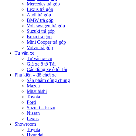
Mercedes trả góp
Lexus trả góp
Audi trả góp
BMW trả góp
Volkswagen trả góp
Suzuki trả góp
Isuzu trả góp
Mini Cooper trả góp
Volvo trả góp
Tư vấn xe
Tư vấn xe cũ
Giá xe ô tô Tải
Các dòng xe ô tô Tải
Phụ kiện – đồ chơi xe
Sản phẩm dùng chung
Mazda
Mitsubishi
Toyota
Ford
Suzuki – Isuzu
Nissan
Lexus
Showroom
Toyota
Hyundai