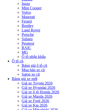
Isuzu
Mini Cooper
Volvo
Maserati
Ferarri
Bentley
Land Rover
Porsche
Subaru
Peugeot
BAIC
MG
Ô tô nhập khẩu
Ô tô cũ
Bảng giá ô tô cũ
Mua bán xe cũ
Salon xe cũ
Bảng giá xe mới
Giá xe Toyota 2026
Giá xe Hyundai 2026
Giá xe ô tô Honda 2026
Giá xe Mazda 2026
Giá xe Ford 2026
Giá xe Kia 2026
Giá xe Mitsubishi 2026