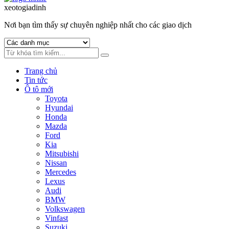
to
to
xeotogiadinh
.com
navigation
content
Nơi bạn tìm thấy sự chuyên nghiệp nhất cho các giao dịch
Trang chủ
Tin tức
Ô tô mới
Toyota
Hyundai
Honda
Mazda
Ford
Kia
Mitsubishi
Nissan
Mercedes
Lexus
Audi
BMW
Volkswagen
Vinfast
Suzuki