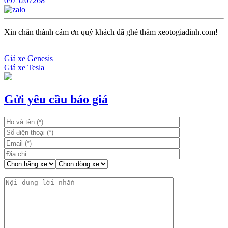
0975207268
Xin chân thành cảm ơn quý khách đã ghé thăm xeotogiadinh.com!
Giá xe Genesis
Giá xe Tesla
Điều
hướng
bài
Gửi yêu cầu báo giá
viết