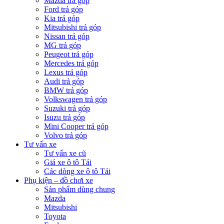
Mazda trả góp
Ford trả góp
Kia trả góp
Mitsubishi trả góp
Nissan trả góp
MG trả góp
Peugeot trả góp
Mercedes trả góp
Lexus trả góp
Audi trả góp
BMW trả góp
Volkswagen trả góp
Suzuki trả góp
Isuzu trả góp
Mini Cooper trả góp
Volvo trả góp
Tư vấn xe
Tư vấn xe cũ
Giá xe ô tô Tải
Các dòng xe ô tô Tải
Phụ kiện – đồ chơi xe
Sản phẩm dùng chung
Mazda
Mitsubishi
Toyota