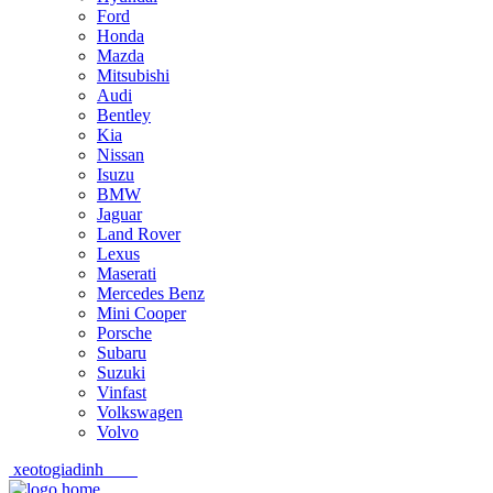
Ford
Honda
Mazda
Mitsubishi
Audi
Bentley
Kia
Nissan
Isuzu
BMW
Jaguar
Land Rover
Lexus
Maserati
Mercedes Benz
Mini Cooper
Porsche
Subaru
Suzuki
Vinfast
Volkswagen
Volvo
xeotogiadinh
.com
Skip
Skip