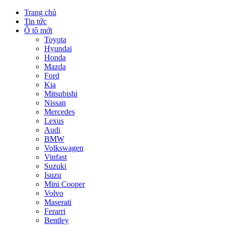
Trang chủ
Tin tức
Ô tô mới
Toyota
Hyundai
Honda
Mazda
Ford
Kia
Mitsubishi
Nissan
Mercedes
Lexus
Audi
BMW
Volkswagen
Vinfast
Suzuki
Isuzu
Mini Cooper
Volvo
Maserati
Ferarri
Bentley