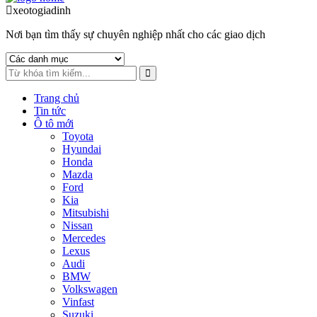
to
to
xeotogiadinh
.com
navigation
content
Nơi bạn tìm thấy sự chuyên nghiệp nhất cho các giao dịch
Trang chủ
Tin tức
Ô tô mới
Toyota
Hyundai
Honda
Mazda
Ford
Kia
Mitsubishi
Nissan
Mercedes
Lexus
Audi
BMW
Volkswagen
Vinfast
Suzuki