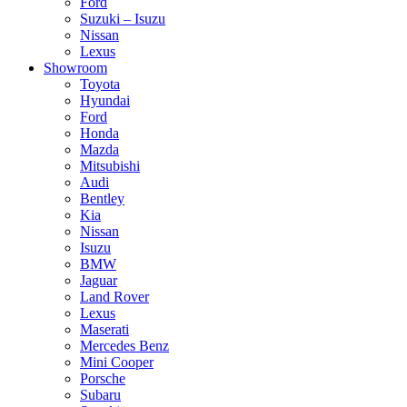
Ford
Suzuki – Isuzu
Nissan
Lexus
Showroom
Toyota
Hyundai
Ford
Honda
Mazda
Mitsubishi
Audi
Bentley
Kia
Nissan
Isuzu
BMW
Jaguar
Land Rover
Lexus
Maserati
Mercedes Benz
Mini Cooper
Porsche
Subaru