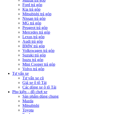
Mazda trả góp
Ford trả góp
Kia trả góp
Mitsubishi trả góp
Nissan trả góp
MG trả góp
Peugeot trả góp
Mercedes trả góp
Lexus trả góp
Audi trả góp
BMW trả góp
Volkswagen trả góp
Suzuki trả góp
Isuzu trả góp
Mini Cooper trả góp
Volvo trả góp
Tư vấn xe
Tư vấn xe cũ
Giá xe ô tô Tải
Các dòng xe ô tô Tải
Phụ kiện – đồ chơi xe
Sản phẩm dùng chung
Mazda
Mitsubishi
Toyota