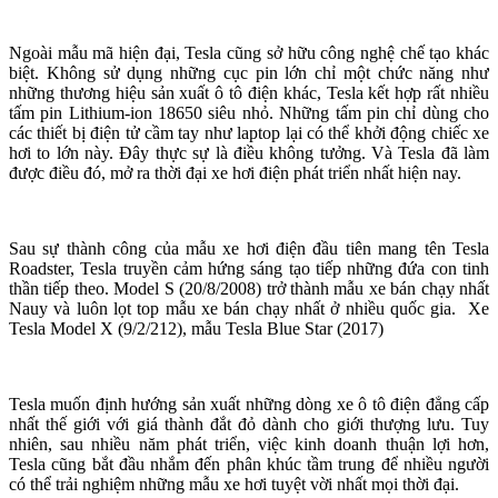
Ngoài mẫu mã hiện đại, Tesla cũng sở hữu công nghệ chế tạo khác
biệt. Không sử dụng những cục pin lớn chỉ một chức năng như
những thương hiệu sản xuất ô tô điện khác, Tesla kết hợp rất nhiều
tấm pin Lithium-ion 18650 siêu nhỏ. Những tấm pin chỉ dùng cho
các thiết bị điện tử cầm tay như laptop lại có thể khởi động chiếc xe
hơi to lớn này. Đây thực sự là điều không tưởng. Và Tesla đã làm
được điều đó, mở ra thời đại xe hơi điện phát triển nhất hiện nay.
Sau sự thành công của mẫu xe hơi điện đầu tiên mang tên Tesla
Roadster, Tesla truyền cảm hứng sáng tạo tiếp những đứa con tinh
thần tiếp theo. Model S (20/8/2008) trở thành mẫu xe bán chạy nhất
Nauy và luôn lọt top mẫu xe bán chạy nhất ở nhiều quốc gia. Xe
Tesla Model X (9/2/212), mẫu Tesla Blue Star (2017)
Tesla muốn định hướng sản xuất những dòng xe ô tô điện đẳng cấp
nhất thế giới với giá thành đắt đỏ dành cho giới thượng lưu. Tuy
nhiên, sau nhiều năm phát triển, việc kinh doanh thuận lợi hơn,
Tesla cũng bắt đầu nhắm đến phân khúc tầm trung để nhiều người
có thể trải nghiệm những mẫu xe hơi tuyệt vời nhất mọi thời đại.