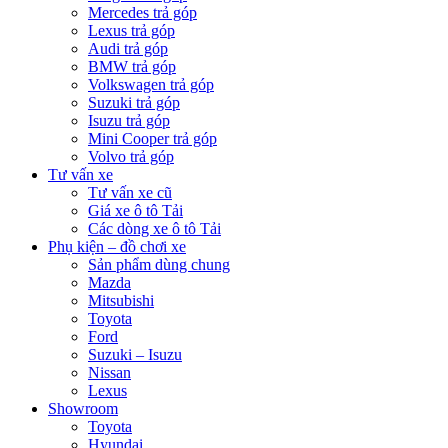
Mercedes trả góp
Lexus trả góp
Audi trả góp
BMW trả góp
Volkswagen trả góp
Suzuki trả góp
Isuzu trả góp
Mini Cooper trả góp
Volvo trả góp
Tư vấn xe
Tư vấn xe cũ
Giá xe ô tô Tải
Các dòng xe ô tô Tải
Phụ kiện – đồ chơi xe
Sản phẩm dùng chung
Mazda
Mitsubishi
Toyota
Ford
Suzuki – Isuzu
Nissan
Lexus
Showroom
Toyota
Hyundai