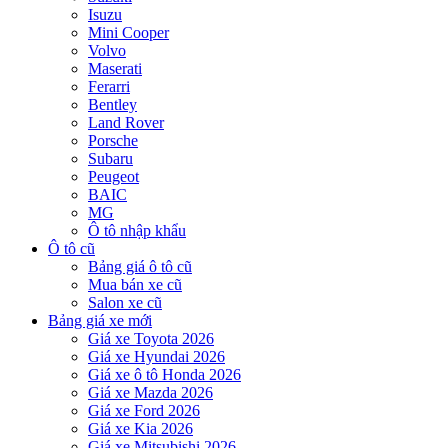
Isuzu
Mini Cooper
Volvo
Maserati
Ferarri
Bentley
Land Rover
Porsche
Subaru
Peugeot
BAIC
MG
Ô tô nhập khẩu
Ô tô cũ
Bảng giá ô tô cũ
Mua bán xe cũ
Salon xe cũ
Bảng giá xe mới
Giá xe Toyota 2026
Giá xe Hyundai 2026
Giá xe ô tô Honda 2026
Giá xe Mazda 2026
Giá xe Ford 2026
Giá xe Kia 2026
Giá xe Mitsubishi 2026