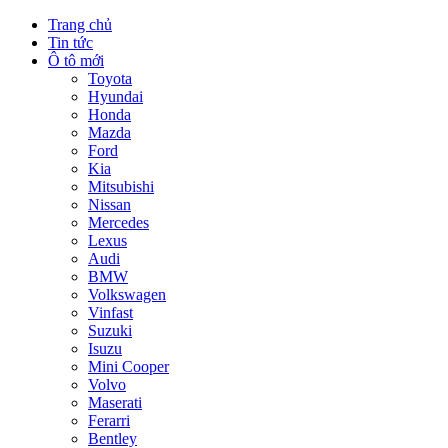
Trang chủ
Tin tức
Ô tô mới
Toyota
Hyundai
Honda
Mazda
Ford
Kia
Mitsubishi
Nissan
Mercedes
Lexus
Audi
BMW
Volkswagen
Vinfast
Suzuki
Isuzu
Mini Cooper
Volvo
Maserati
Ferarri
Bentley