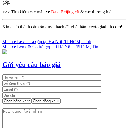
góp.
>>> Tìm kiếm các mẫu xe
Baic Beijing cũ
& các thương hiệu
Xin chân thành cảm ơn quý khách đã ghé thăm xeotogiadinh.com!
Mua xe Lexus trả góp tại Hà Nội, TPHCM, Tỉnh
Mua xe Lynk & Co trả góp tại Hà Nội, TPHCM, Tỉnh
Điều
hướng
bài
Gửi yêu cầu báo giá
viết