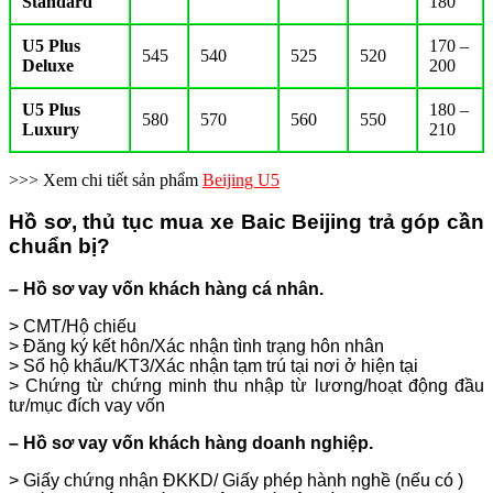
Standard
180
U5 Plus
170 –
545
540
525
520
Deluxe
200
U5 Plus
180 –
580
570
560
550
Luxury
210
>>> Xem chi tiết sản phẩm
Beijing U5
Hồ sơ, thủ tục mua xe Baic Beijing
trả góp cần
chuẩn bị?
– Hồ sơ vay vốn khách hàng cá nhân.
> CMT/Hộ chiếu
> Đăng ký kết hôn/Xác nhận tình trạng hôn nhân
> Sổ hộ khẩu/KT3/Xác nhận tạm trú tại nơi ở hiện tại
> Chứng từ chứng minh thu nhập từ lương/hoạt động đầu
tư/mục đích vay vốn
– Hồ sơ vay vốn khách hàng doanh nghiệp.
> Giấy chứng nhận ĐKKD/ Giấy phép hành nghề (nếu có )