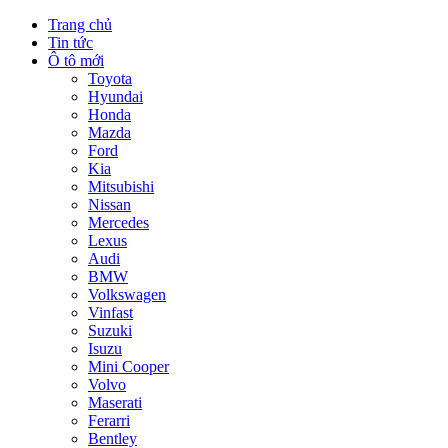
Trang chủ
Tin tức
Ô tô mới
Toyota
Hyundai
Honda
Mazda
Ford
Kia
Mitsubishi
Nissan
Mercedes
Lexus
Audi
BMW
Volkswagen
Vinfast
Suzuki
Isuzu
Mini Cooper
Volvo
Maserati
Ferarri
Bentley