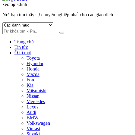
to
to
xeotogiadinh
.com
navigation
content
Nơi bạn tìm thấy sự chuyên nghiệp nhất cho các giao dịch
Trang chủ
Tin tức
Ô tô mới
Toyota
Hyundai
Honda
Mazda
Ford
Kia
Mitsubishi
Nissan
Mercedes
Lexus
Audi
BMW
Volkswagen
Vinfast
Suzuki