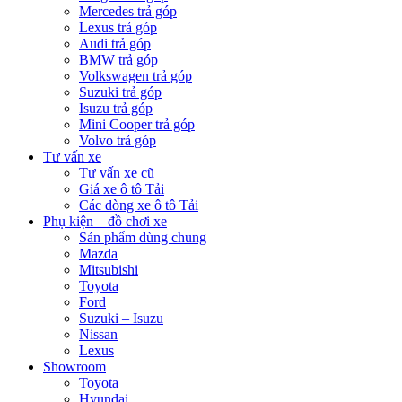
Mercedes trả góp
Lexus trả góp
Audi trả góp
BMW trả góp
Volkswagen trả góp
Suzuki trả góp
Isuzu trả góp
Mini Cooper trả góp
Volvo trả góp
Tư vấn xe
Tư vấn xe cũ
Giá xe ô tô Tải
Các dòng xe ô tô Tải
Phụ kiện – đồ chơi xe
Sản phẩm dùng chung
Mazda
Mitsubishi
Toyota
Ford
Suzuki – Isuzu
Nissan
Lexus
Showroom
Toyota
Hyundai