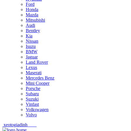
Ford
Honda
Mazda
Mitsubishi
Audi
Bentley
Kia
Nissan
Isuzu
BMW
Jaguar
Land Rover
Lexus
Maserati
Mercedes Benz
Mini Cooper
Porsche
Subaru
Suzuki
Vinfast
Volkswagen
Volvo
xeotogiadinh
.com
Skip
Skip