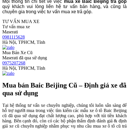
Mọi thông tin chi tiết về việc
mua xe Baic Beijing trả góp
quý khách vui lòng liên hệ tư vấn bán hàng, và cũng là
chuyên gia trong việc tư vấn mua xe trả góp.
TƯ VẤN MUA XE
Tư vấn mua xe
Maserati
0981115628
Hà Nội, TPHCM, Tỉnh
Mua Bán Xe Cũ
Maserati đã qua sử dụng
0975207268
Hà Nội, TPHCM, Tỉnh
Mua bán Baic Beijing Cũ – Định giá xe đã
qua sử dụng
Tại hệ thống tư vấn xe chuyên nghiệp, chúng tôi luôn sẵn sàng để
hỗ trợ người mua trong việc tìm kiếm các mẫu xe ô tô Baic Beijing
cũ đã qua sử dụng đạt chất lượng cao, phù hợp với túi tiền khách
hàng. Bên cạnh đó, còn có các bộ phận thẩm định đánh giá & định
giá xe cũ chuyên nghiệp nhằm phục vụ nhu cầu mua xe ô tô cũ trả