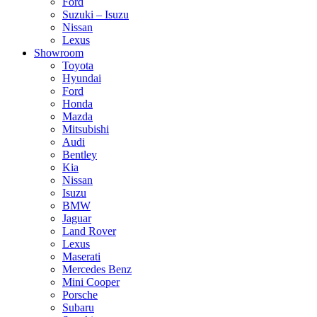
Ford
Suzuki – Isuzu
Nissan
Lexus
Showroom
Toyota
Hyundai
Ford
Honda
Mazda
Mitsubishi
Audi
Bentley
Kia
Nissan
Isuzu
BMW
Jaguar
Land Rover
Lexus
Maserati
Mercedes Benz
Mini Cooper
Porsche
Subaru