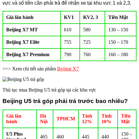
vực và số tiền cần phải trả để nhận xe tại khu vực 1 và 2,3.
Giá lăn bánh
KV1
KV2, 3
Tiền Mặt
Beijing X7 MT
610
580
130 – 150
Beijing X7 Elite
755
725
150 – 170
Beijing X7 Premium
790
760
160 – 180
>>> Xem chi tiết sản phẩm
Beijing X7
Thủ tục mua Beijing U5 trả góp tại các khu vực
Beijing U5 trả góp phải trả trước bao nhiêu?
Giá lăn
Hà
Tỉnh
Tỉnh
Tiền
TPHCM
bánh
Nội
12%
10%
Mặt
U5 Plus
150 –
465
460
445
440