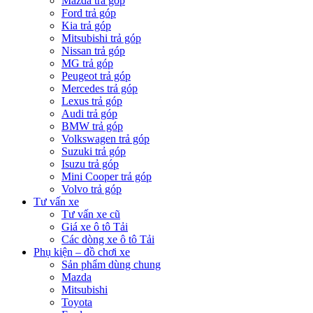
Mazda trả góp
Ford trả góp
Kia trả góp
Mitsubishi trả góp
Nissan trả góp
MG trả góp
Peugeot trả góp
Mercedes trả góp
Lexus trả góp
Audi trả góp
BMW trả góp
Volkswagen trả góp
Suzuki trả góp
Isuzu trả góp
Mini Cooper trả góp
Volvo trả góp
Tư vấn xe
Tư vấn xe cũ
Giá xe ô tô Tải
Các dòng xe ô tô Tải
Phụ kiện – đồ chơi xe
Sản phẩm dùng chung
Mazda
Mitsubishi
Toyota