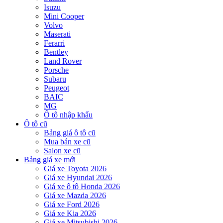
Isuzu
Mini Cooper
Volvo
Maserati
Ferarri
Bentley
Land Rover
Porsche
Subaru
Peugeot
BAIC
MG
Ô tô nhập khẩu
Ô tô cũ
Bảng giá ô tô cũ
Mua bán xe cũ
Salon xe cũ
Bảng giá xe mới
Giá xe Toyota 2026
Giá xe Hyundai 2026
Giá xe ô tô Honda 2026
Giá xe Mazda 2026
Giá xe Ford 2026
Giá xe Kia 2026
Giá xe Mitsubishi 2026