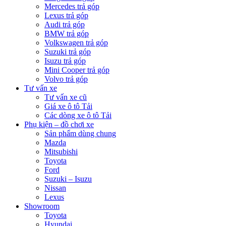
Mercedes trả góp
Lexus trả góp
Audi trả góp
BMW trả góp
Volkswagen trả góp
Suzuki trả góp
Isuzu trả góp
Mini Cooper trả góp
Volvo trả góp
Tư vấn xe
Tư vấn xe cũ
Giá xe ô tô Tải
Các dòng xe ô tô Tải
Phụ kiện – đồ chơi xe
Sản phẩm dùng chung
Mazda
Mitsubishi
Toyota
Ford
Suzuki – Isuzu
Nissan
Lexus
Showroom
Toyota
Hyundai