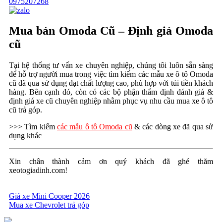
0975207268
Mua bán Omoda Cũ – Định giá Omoda
cũ
Tại hệ thống tư vấn xe chuyên nghiệp, chúng tôi luôn sẵn sàng
để hỗ trợ người mua trong việc tìm kiếm các mẫu xe ô tô Omoda
cũ đã qua sử dụng đạt chất lượng cao, phù hợp với túi tiền khách
hàng. Bên cạnh đó, còn có các bộ phận thẩm định đánh giá &
định giá xe cũ chuyên nghiệp nhằm phục vụ nhu cầu mua xe ô tô
cũ trả góp.
>>> Tìm kiếm
các mẫu ô tô Omoda cũ
& các dòng xe đã qua sử
dụng khác
Xin chân thành cảm ơn quý khách đã ghé thăm
xeotogiadinh.com!
Giá xe Mini Cooper 2026
Mua xe Chevrolet trả góp
Điều
hướng