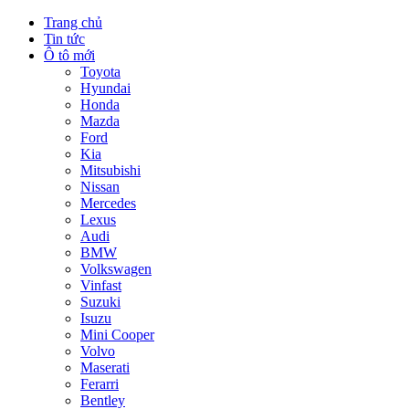
Trang chủ
Tin tức
Ô tô mới
Toyota
Hyundai
Honda
Mazda
Ford
Kia
Mitsubishi
Nissan
Mercedes
Lexus
Audi
BMW
Volkswagen
Vinfast
Suzuki
Isuzu
Mini Cooper
Volvo
Maserati
Ferarri
Bentley