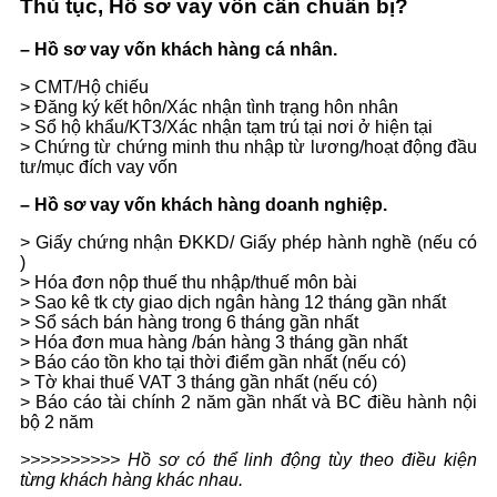
Thủ tục, Hồ sơ vay vốn cần chuẩn bị?
– Hồ sơ vay vốn khách hàng cá nhân.
> CMT/Hộ chiếu
> Đăng ký kết hôn/Xác nhận tình trạng hôn nhân
> Sổ hộ khẩu/KT3/Xác nhận tạm trú tại nơi ở hiện tại
> Chứng từ chứng minh thu nhập từ lương/hoạt động đầu
tư/mục đích vay vốn
– Hồ sơ vay vốn khách hàng doanh nghiệp.
> Giấy chứng nhận ĐKKD/ Giấy phép hành nghề (nếu có
)
> Hóa đơn nộp thuế thu nhập/thuế môn bài
> Sao kê tk cty giao dịch ngân hàng 12 tháng gần nhất
> Sổ sách bán hàng trong 6 tháng gần nhất
> Hóa đơn mua hàng /bán hàng 3 tháng gần nhất
> Báo cáo tồn kho tại thời điểm gần nhất (nếu có)
> Tờ khai thuế VAT 3 tháng gần nhất (nếu có)
> Báo cáo tài chính 2 năm gần nhất và BC điều hành nội
bộ 2 năm
>>>>>>>>>> Hồ sơ có thể linh động tùy theo điều kiện
từng khách hàng khác nhau.