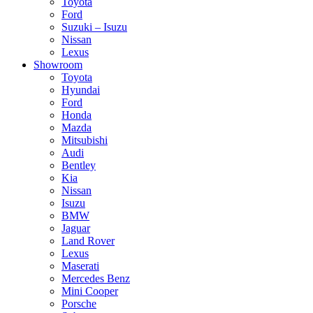
Toyota
Ford
Suzuki – Isuzu
Nissan
Lexus
Showroom
Toyota
Hyundai
Ford
Honda
Mazda
Mitsubishi
Audi
Bentley
Kia
Nissan
Isuzu
BMW
Jaguar
Land Rover
Lexus
Maserati
Mercedes Benz
Mini Cooper
Porsche