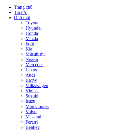
Trang chủ
Tin tức
Ô tô mới
Toyota
Hyundai
Honda
Mazda
Ford
Kia
Mitsubishi
Nissan
Mercedes
Lexus
Audi
BMW
Volkswagen
Vinfast
Suzuki
Isuzu
Mini Cooper
Volvo
Maserati
Ferarri
Bentley