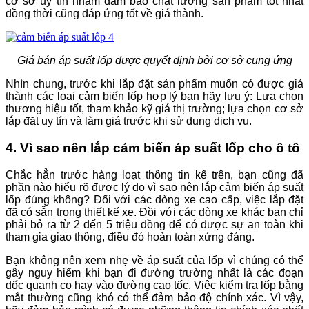
cơ sở uy tín nhằm đảm bảo chất lượng sản phẩm tốt nhất
đồng thời cũng đáp ứng tốt về giá thành.
Giá bán áp suất lốp được quyết định bởi cơ sở cung ứng
Nhìn chung, trước khi lắp đặt sản phẩm muốn có được giá
thành các loại cảm biến lốp hợp lý bạn hãy lưu ý: Lựa chọn
thương hiệu tốt, tham khảo kỹ giá thị trường; lựa chọn cơ sở
lắp đặt uy tín và làm giá trước khi sử dụng dịch vụ.
4. Vì sao nên lắp cảm biến áp suất lốp cho ô tô
Chắc hẳn trước hàng loạt thông tin kể trên, bạn cũng đã
phần nào hiểu rõ được lý do vì sao nên lắp cảm biến áp suất
lốp đúng không? Đối với các dòng xe cao cấp, việc lắp đặt
đã có sẵn trong thiết kế xe. Đồi với các dòng xe khác bạn chỉ
phải bỏ ra từ 2 đến 5 triệu đồng để có được sự an toàn khi
tham gia giao thông, điều đó hoàn toàn xứng đáng.
Bạn không nên xem nhẹ về áp suất của lốp vì chúng có thể
gây nguy hiểm khi bạn đi đường trường nhất là các đoạn
dốc quanh co hay vào đường cao tốc. Việc kiểm tra lốp bằng
mắt thường cũng khó có thể đảm bảo độ chính xác. Vì vậy,