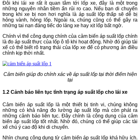
Đôi khi lái xe rất ít quan tâm tới lốp xe, đây là một trong
những nguyên nhân tiềm ẩn rủi ro cao. Nếu bạn di chuyển
trong khi xe bị non hơi nghĩa là áp suất lốp thấp sẽ dễ bị
hỏng vành, hỏng lốp. Ngoài ra, chúng cũng có thể gây ra
những tai nạn đáng tiếc do láng xe hay xịt lốp bất ngờ.
Chính vì thế công dụng chính của cảm biến áp suất lốp chính
là đo áp suất thực của lốp ô tô khi hoạt động. Nhờ đó giúp tài
xế có thể biết rõ trạng thái của lốp xe để có phương án điều
chỉnh kịp thời nhất.
Cảm biến giúp đo chính xác về áp suất lốp tại thời điểm hiện
tại
1.2 Cảnh báo liên tục tình trạng áp suất lốp cho lái xe
Cảm biến áp suất lốp là một thiết bị tinh vi, chúng không
những có khả năng đo lường áp suất lốp mà còn phát ra
những cảnh báo liên tục. Đây chính là công dụng của cảm
biến áp suất lốp tốt nhất. Nhờ đó, chúng có thể giúp các tài
xế chú ý cao độ khi di chuyển.
Nhìn chung công dụng từ cảm biến áp suất lốp khá hữu ích.