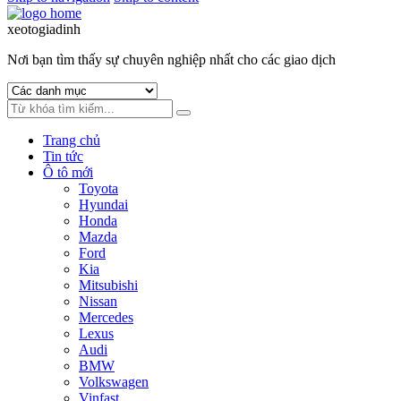
xeotogiadinh
.com
Nơi bạn tìm thấy sự chuyên nghiệp nhất cho các giao dịch
Trang chủ
Tin tức
Ô tô mới
Toyota
Hyundai
Honda
Mazda
Ford
Kia
Mitsubishi
Nissan
Mercedes
Lexus
Audi
BMW
Volkswagen
Vinfast