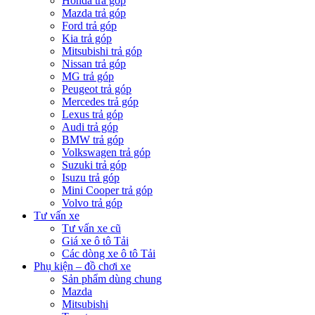
Honda trả góp
Mazda trả góp
Ford trả góp
Kia trả góp
Mitsubishi trả góp
Nissan trả góp
MG trả góp
Peugeot trả góp
Mercedes trả góp
Lexus trả góp
Audi trả góp
BMW trả góp
Volkswagen trả góp
Suzuki trả góp
Isuzu trả góp
Mini Cooper trả góp
Volvo trả góp
Tư vấn xe
Tư vấn xe cũ
Giá xe ô tô Tải
Các dòng xe ô tô Tải
Phụ kiện – đồ chơi xe
Sản phẩm dùng chung
Mazda
Mitsubishi