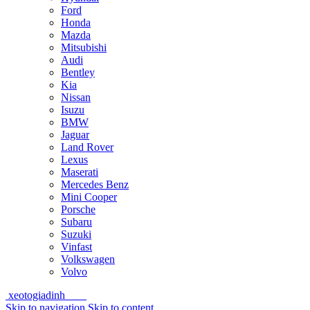
Ford
Honda
Mazda
Mitsubishi
Audi
Bentley
Kia
Nissan
Isuzu
BMW
Jaguar
Land Rover
Lexus
Maserati
Mercedes Benz
Mini Cooper
Porsche
Subaru
Suzuki
Vinfast
Volkswagen
Volvo
xeotogiadinh
.com
Skip to navigation
Skip to content