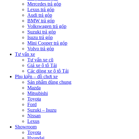
Mercedes trả góp
Lexus trả góp
Audi trả góp
BMW trả góp
Volkswagen trả góp
Suzuki trả góp
Isuzu trả góp
Mini Cooper trả góp
Volvo trả góp
Tư vấn xe
Tư vấn xe cũ
Giá xe ô tô Tải
Các dòng xe ô tô Tải
Phụ kiện – đồ chơi xe
Sản phẩm dùng chung
Mazda
Mitsubishi
Toyota
Ford
Suzuki – Isuzu
Nissan
Lexus
Showroom
Toyota
Hyundai