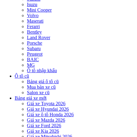
Isuzu
Mini Cooper
Volvo
Maserati
Ferarri
Bentley
Land Rover
Porsche
Subaru
Peugeot
BAIC
MG
Ô tô nhập khẩu
Ô tô cũ
Bảng giá ô tô cũ
Mua bán xe cũ
Salon xe cũ
Bảng giá xe mới
Giá xe Toyota 2026
Giá xe Hyundai 2026
Giá xe ô tô Honda 2026
Giá xe Mazda 2026
Giá xe Ford 2026
Giá xe Kia 2026
Giá xe Mitsubishi 2026