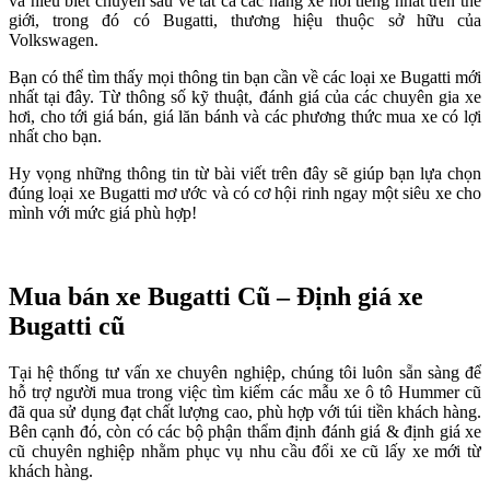
và hiểu biết chuyên sâu về tất cả các hãng xe nổi tiếng nhất trên thế
giới, trong đó có Bugatti, thương hiệu thuộc sở hữu của
Volkswagen.
Bạn có thể tìm thấy mọi thông tin bạn cần về các loại xe Bugatti mới
nhất tại đây. Từ thông số kỹ thuật, đánh giá của các chuyên gia xe
hơi, cho tới giá bán, giá lăn bánh và các phương thức mua xe có lợi
nhất cho bạn.
Hy vọng những thông tin từ bài viết trên đây sẽ giúp bạn lựa chọn
đúng loại xe Bugatti mơ ước và có cơ hội rinh ngay một siêu xe cho
mình với mức giá phù hợp!
Mua bán xe Bugatti Cũ – Định giá xe
Bugatti cũ
Tại hệ thống tư vấn xe chuyên nghiệp, chúng tôi luôn sẵn sàng để
hỗ trợ người mua trong việc tìm kiếm các mẫu xe ô tô Hummer cũ
đã qua sử dụng đạt chất lượng cao, phù hợp với túi tiền khách hàng.
Bên cạnh đó, còn có các bộ phận thẩm định đánh giá & định giá xe
cũ chuyên nghiệp nhằm phục vụ nhu cầu đổi xe cũ lấy xe mới từ
khách hàng.