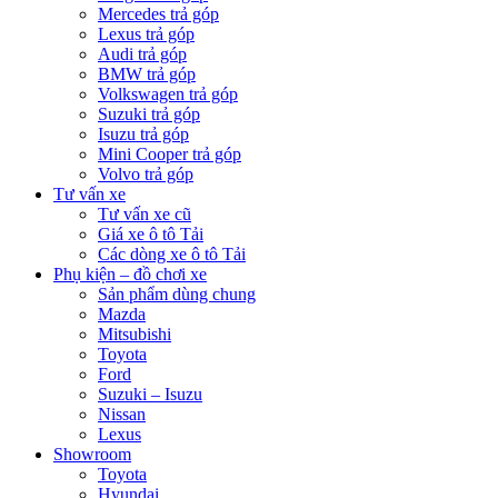
Mercedes trả góp
Lexus trả góp
Audi trả góp
BMW trả góp
Volkswagen trả góp
Suzuki trả góp
Isuzu trả góp
Mini Cooper trả góp
Volvo trả góp
Tư vấn xe
Tư vấn xe cũ
Giá xe ô tô Tải
Các dòng xe ô tô Tải
Phụ kiện – đồ chơi xe
Sản phẩm dùng chung
Mazda
Mitsubishi
Toyota
Ford
Suzuki – Isuzu
Nissan
Lexus
Showroom
Toyota
Hyundai