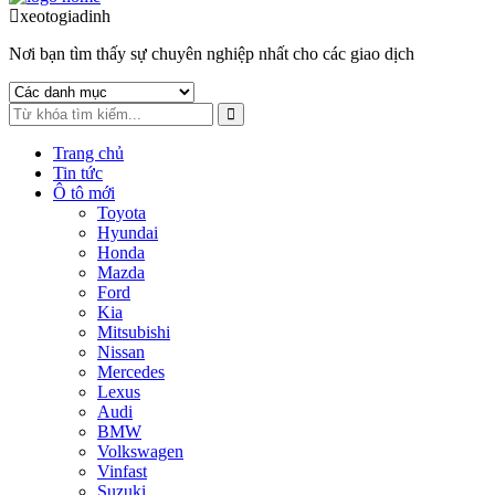
to
to
xeotogiadinh
.com
navigation
content
Nơi bạn tìm thấy sự chuyên nghiệp nhất cho các giao dịch
Trang chủ
Tin tức
Ô tô mới
Toyota
Hyundai
Honda
Mazda
Ford
Kia
Mitsubishi
Nissan
Mercedes
Lexus
Audi
BMW
Volkswagen
Vinfast
Suzuki