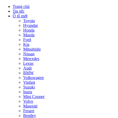
Trang chủ
Tin tức
Ô tô mới
Toyota
Hyundai
Honda
Mazda
Ford
Kia
Mitsubishi
Nissan
Mercedes
Lexus
Audi
BMW
Volkswagen
Vinfast
Suzuki
Isuzu
Mini Cooper
Volvo
Maserati
Ferarri
Bentley