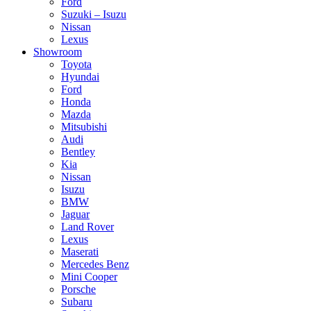
Ford
Suzuki – Isuzu
Nissan
Lexus
Showroom
Toyota
Hyundai
Ford
Honda
Mazda
Mitsubishi
Audi
Bentley
Kia
Nissan
Isuzu
BMW
Jaguar
Land Rover
Lexus
Maserati
Mercedes Benz
Mini Cooper
Porsche
Subaru