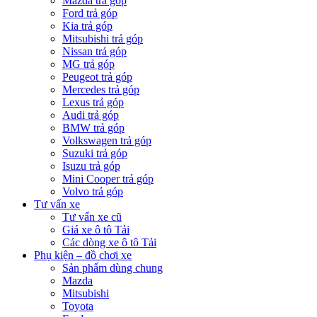
Mazda trả góp
Ford trả góp
Kia trả góp
Mitsubishi trả góp
Nissan trả góp
MG trả góp
Peugeot trả góp
Mercedes trả góp
Lexus trả góp
Audi trả góp
BMW trả góp
Volkswagen trả góp
Suzuki trả góp
Isuzu trả góp
Mini Cooper trả góp
Volvo trả góp
Tư vấn xe
Tư vấn xe cũ
Giá xe ô tô Tải
Các dòng xe ô tô Tải
Phụ kiện – đồ chơi xe
Sản phẩm dùng chung
Mazda
Mitsubishi
Toyota