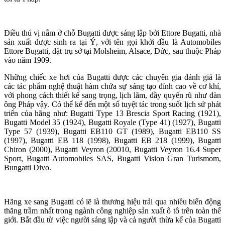
Điều thú vị nằm ở chỗ Bugatti được sáng lập bởi Ettore Bugatti, nhà
sản xuất được sinh ra tại Ý, với tên gọi khởi đầu là Automobiles
Ettore Bugatti, đặt trụ sở tại Molsheim, Alsace, Đức, sau thuộc Pháp
vào năm 1909.
Những chiếc xe hơi của Bugatti được các chuyên gia đánh giá là
các tác phẩm nghệ thuật hàm chứa sự sáng tạo đỉnh cao về cơ khí,
với phong cách thiết kế sang trọng, lịch lãm, đầy quyến rũ như đàn
ông Pháp vậy. Có thể kể đến một số tuyệt tác trong suốt lịch sử phát
triển của hãng như: Bugatti Type 13 Brescia Sport Racing (1921),
Bugatti Model 35 (1924), Bugatti Royale (Type 41) (1927), Bugatti
Type 57 (1939), Bugatti EB110 GT (1989), Bugatti EB110 SS
(1997), Bugatti EB 118 (1998), Bugatti EB 218 (1999), Bugatti
Chiron (2000), Bugatti Veyron (20010, Bugatti Veyron 16.4 Super
Sport, Bugatti Automobiles SAS, Bugatti Vision Gran Turismom,
Bungatti Divo.
Hãng xe sang Bugatti có lẽ là thương hiệu trải qua nhiều biến động
thăng trầm nhất trong ngành công nghiệp sản xuất ô tô trên toàn thế
giới. Bắt đầu từ việc người sáng lập và cả người thừa kế của Bugatti