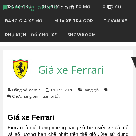
xeotogiadinh
.com
TRANG CHỦ
TIN TỨC
Ô TÔ MỚI
Ô TÔ CŨ
BẢNG GIÁ XE MỚI
MUA XE TRẢ GÓP
TƯ VẤN XE
PHỤ KIỆN – ĐỒ CHƠI XE
SHOWROOM
Skip
Skip
to
to
navigation
content
Giá xe Ferrari
Đăng bởi admin
01 Th1, 2026
Bảng giá
ở
Chức năng bình luận bị tắt
Giá
xe
Ferrari
Giá xe Ferrari
Ferrari
là một trong những hãng sở hữu siêu xe đắt đỏ
và số lượng hạn chế nhất trên thế giới. Xe sử dụng