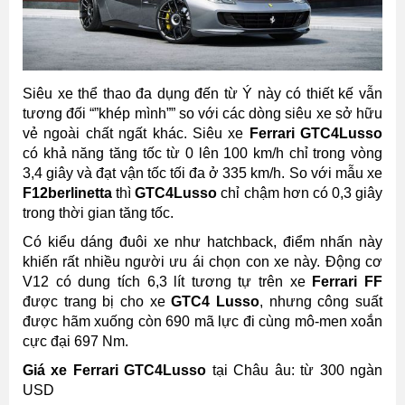
Siêu xe thể thao đa dụng đến từ Ý này có thiết kế vẫn
tương đối “”khép mình”” so với các dòng siêu xe sở hữu
vẻ ngoài chất ngất khác. Siêu xe
Ferrari GTC4Lusso
có khả năng tăng tốc từ 0 lên 100 km/h chỉ trong vòng
3,4 giây và đạt vận tốc tối đa ở 335 km/h. So với mẫu xe
F12berlinetta
thì
GTC4Lusso
chỉ chậm hơn có 0,3 giây
trong thời gian tăng tốc.
Có kiểu dáng đuôi xe như hatchback, điểm nhấn này
khiến rất nhiều người ưu ái chọn con xe này. Động cơ
V12 có dung tích 6,3 lít tương tự trên xe
Ferrari FF
được trang bị cho xe
GTC4 Lusso
, nhưng công suất
được hãm xuống còn 690 mã lực đi cùng mô-men xoắn
cực đại 697 Nm.
Giá xe Ferrari GTC4Lusso
tại Châu âu: từ 300 ngàn
USD