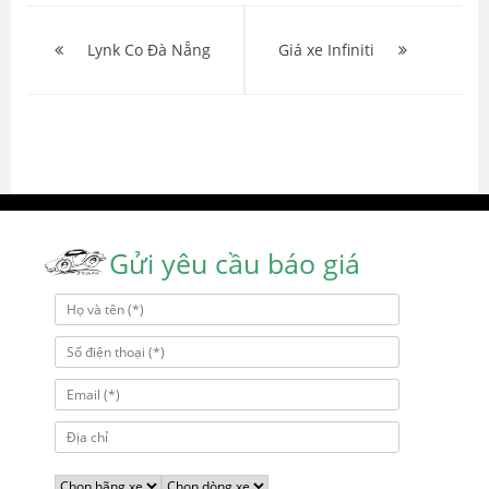
Điều
hướng
Lynk Co Đà Nẵng
Giá xe Infiniti
bài
viết
Gửi yêu cầu báo giá