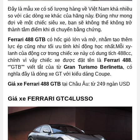
Đây là mẫu xe có số lượng hàng về Việt Nam khá nhiều
so với các dòng xe khác của hãng này. Đúng như mong
đợi về một chiếc siêu xe, bạn sẽ không thể không trở
thành tâm điểm khi di chuyển bằng chứng.
Ferrari 488 GTB
có hốc gió lớn và mở, nhằm tạo thêm
lực ép cũng như tối ưu tính khí động học nhất.Mỗi xy-
lanh của động cơ trong chiếc xe này có dung tích 488cc,
chính vì vậy chiếc xe được đặt tên là
Ferrari 488
.
“”GTB”” viết tắt của từ
Gran Turismo Berlinetta
, có
nghĩa đây là dòng xe GT với kiểu dáng Coupe.
Giá xe Ferrari 488 GTB
tại Châu Âu: từ 249 ngàn USD
Giá xe FERRARI GTC4LUSSO