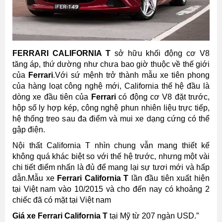
FERRARI CALIFORNIA T
sở hữu khối động cơ V8
tăng áp, thứ dường như chưa bao giờ thuộc về thế giới
của
Ferrari
.Với sứ mệnh trở thành mẫu xe tiên phong
của hàng loạt công nghệ mới, California thế hệ đầu là
dòng xe đầu tiên của
Ferrari
có động cơ V8 đặt trước,
hộp số ly hợp kép, công nghệ phun nhiên liệu trực tiếp,
hệ thống treo sau đa điểm và mui xe dạng cứng có thể
gập điện.
Nội thất California T nhìn chung vẫn mang thiết kế
không quá khác biệt so với thế hệ trước, nhưng một vài
chi tiết điểm nhấn là đủ để mang lại sự tươi mới và hấp
dẫn.Mẫu xe
Ferrari California T
lần đầu tiên xuất hiện
tại Việt nam vào 10/2015 và cho đến nay có khoảng 2
chiếc đã có mặt tại Việt nam
Giá xe Ferrari California T
tại Mỹ từ 207 ngàn USD.”