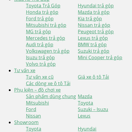
Toyota Trả Góp
Hyundai trả góp
Honda trả góp
Mazda trả góp
Ford trả góp
Kia trả góp
Mitsubishi trả góp
Nissan trả góp
MG trả góp
Peugeot trả góp
Mercedes trả góp
Lexus trả góp
Audi trả góp
BMW trả góp
Volkswagen trả góp
Suzuki trả góp
Isuzu trả góp
Mini Cooper trả góp
Volvo trả góp
Tư vấn xe
Tư vấn xe cũ
Giá xe ô tô Tải
Các dòng xe ô tô Tải
Phụ kiện – đồ chơi xe
Sản phẩm dùng chung
Mazda
Mitsubishi
Toyota
Ford
Suzuki – Isuzu
Nissan
Lexus
Showroom
Toyota
Hyundai