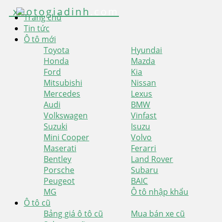
xeotogiadinh
.com
Trang chủ
Tin tức
Ô tô mới
Toyota
Hyundai
Honda
Mazda
Ford
Kia
Mitsubishi
Nissan
Mercedes
Lexus
Audi
BMW
Volkswagen
Vinfast
Suzuki
Isuzu
Mini Cooper
Volvo
Maserati
Ferarri
Bentley
Land Rover
Porsche
Subaru
Peugeot
BAIC
MG
Ô tô nhập khẩu
Ô tô cũ
Bảng giá ô tô cũ
Mua bán xe cũ