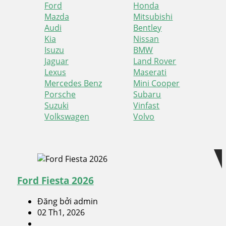
Ford
Honda
Mazda
Mitsubishi
Audi
Bentley
Kia
Nissan
Isuzu
BMW
Jaguar
Land Rover
Lexus
Maserati
Mercedes Benz
Mini Cooper
Porsche
Subaru
Suzuki
Vinfast
Volkswagen
Volvo
Skip
Skip
to
to
navigation
content
Ford Fiesta 2026
Đăng bởi admin
02 Th1, 2026