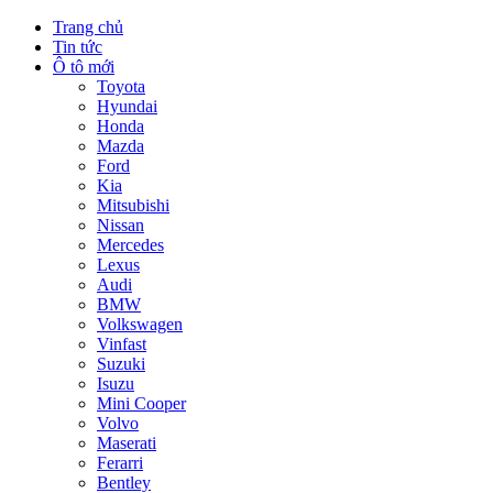
Trang chủ
Tin tức
Ô tô mới
Toyota
Hyundai
Honda
Mazda
Ford
Kia
Mitsubishi
Nissan
Mercedes
Lexus
Audi
BMW
Volkswagen
Vinfast
Suzuki
Isuzu
Mini Cooper
Volvo
Maserati
Ferarri
Bentley