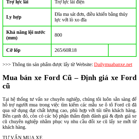
Trợ lực lái
Trợ lực lái điện
Đĩa ma sát đơn, điều khiển bằng thủy
Ly hợp
lực với lò xo đĩa
Khả năng lội nước
800
(mm)
Cỡ lốp
265/60R18
>>> Thông tin sản phẩm được lấy từ Website:
Dailymuabanxe.net
Mua bán xe Ford Cũ – Định giá xe Ford
cũ
Tại hệ thống tư vấn xe chuyên nghiệp, chúng tôi luôn sẵn sàng để
hỗ trợ người mua trong việc tìm kiếm các mẫu xe ô tô Ford cũ đã
qua sử dụng đạt chất lượng cao, phù hợp với túi tiền khách hàng.
Bên cạnh đó, còn có các bộ phận thẩm định đánh giá & định giá xe
cũ chuyên nghiệp nhằm phục vụ nhu cầu đổi xe cũ lấy xe mới từ
khách hàng.
TƯ VẤN MUA XE