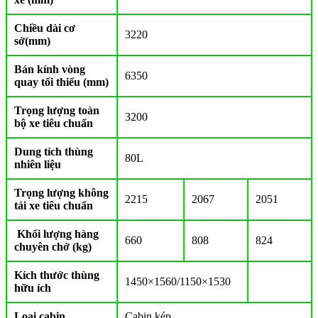
Chiều dài cơ
3220
sở(mm)
Bán kính vòng
6350
quay tối thiểu (mm)
Trọng lượng toàn
3200
bộ xe tiêu chuẩn
Dung tích thùng
80L
nhiên liệu
Trọng lượng không
2215
2067
2051
tải xe tiêu chuẩn
Khối lượng hàng
660
808
824
chuyên chở (kg)
Kích thước thùng
1450×1560/1150×1530
hữu ích
Loại cabin
Cabin kép