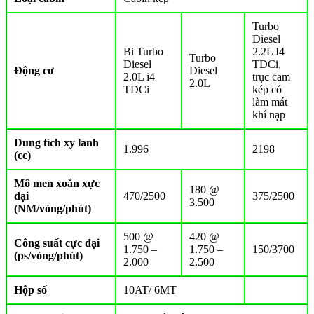
Turbo
Diesel
Bi Turbo
2.2L I4
Turbo
Diesel
TDCi,
Động cơ
Diesel
2.0L i4
trục cam
2.0L
TDCi
kép có
làm mát
khí nạp
Dung tích xy lanh
1.996
2198
(cc)
Mô men xoắn xực
180 @
đại
470/2500
375/2500
3.500
(NM/vòng/phút)
500 @
420 @
Công suất cực đại
1.750 –
1.750 –
150/3700
(ps/vòng/phút)
2.000
2.500
Hộp số
10AT/ 6MT