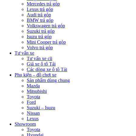
Mercedes trả góp
Lexus trả góp
Audi trả góp
BMW trả góp
Volkswagen trả góp
Suzuki trả góp
Isuzu trả góp
Mini Cooper trả góp
Volvo trả góp
Tư vấn xe
Tư vấn xe cũ
Giá xe ô tô Tải
Các dòng xe ô tô Tải
Phụ kiện – đồ chơi xe
Sản phẩm dùng chung
Mazda
Mitsubishi
Toyota
Ford
Suzuki – Isuzu
Nissan
Lexus
Showroom
Toyota
Hyundai