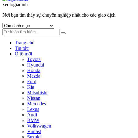
to
to
xeotogiadinh
.com
navigation
content
Nơi bạn tìm thấy sự chuyên nghiệp nhất cho các giao dịch
Trang chủ
Tin tức
Ô tô mới
Toyota
Hyundai
Honda
Mazda
Ford
Kia
Mitsubishi
Nissan
Mercedes
Lexus
Audi
BMW
Volkswagen
Vinfast
Suzuki