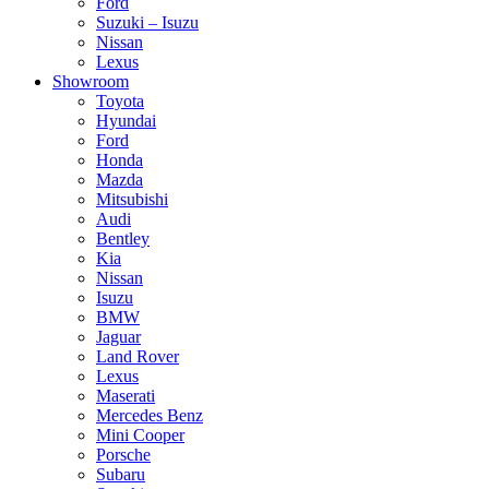
Ford
Suzuki – Isuzu
Nissan
Lexus
Showroom
Toyota
Hyundai
Ford
Honda
Mazda
Mitsubishi
Audi
Bentley
Kia
Nissan
Isuzu
BMW
Jaguar
Land Rover
Lexus
Maserati
Mercedes Benz
Mini Cooper
Porsche
Subaru