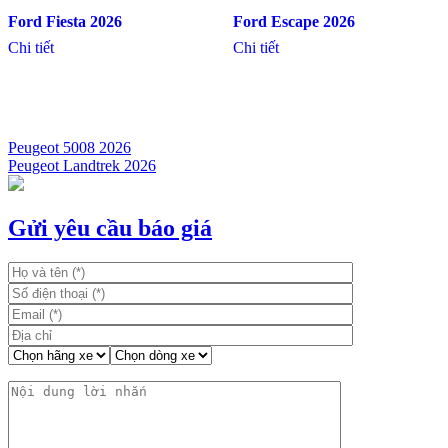
Ford Fiesta 2026
Ford Escape 2026
Chi tiết
Chi tiết
Peugeot 5008 2026
Peugeot Landtrek 2026
Điều
hướng
bài
Gửi yêu cầu báo giá
viết