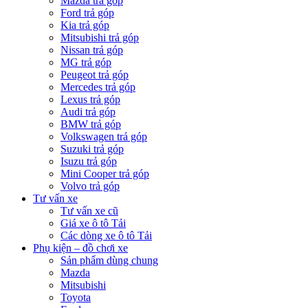
Mazda trả góp
Ford trả góp
Kia trả góp
Mitsubishi trả góp
Nissan trả góp
MG trả góp
Peugeot trả góp
Mercedes trả góp
Lexus trả góp
Audi trả góp
BMW trả góp
Volkswagen trả góp
Suzuki trả góp
Isuzu trả góp
Mini Cooper trả góp
Volvo trả góp
Tư vấn xe
Tư vấn xe cũ
Giá xe ô tô Tải
Các dòng xe ô tô Tải
Phụ kiện – đồ chơi xe
Sản phẩm dùng chung
Mazda
Mitsubishi
Toyota