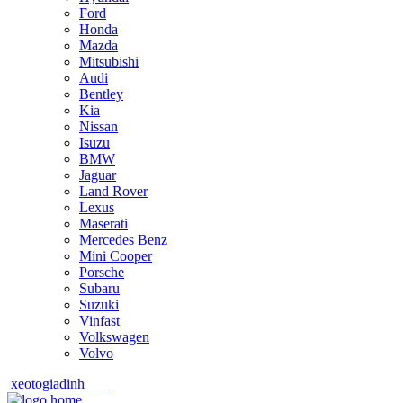
Ford
Honda
Mazda
Mitsubishi
Audi
Bentley
Kia
Nissan
Isuzu
BMW
Jaguar
Land Rover
Lexus
Maserati
Mercedes Benz
Mini Cooper
Porsche
Subaru
Suzuki
Vinfast
Volkswagen
Volvo
xeotogiadinh
.com
Skip
Skip