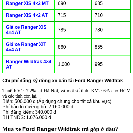
Ranger XlS 4×2 MT
690
685
Ranger XlS 4×2 AT
715
710
Giá xe Ranger XlS
785
780
4×4 AT
Giá xe Ranger XlT
860
855
4×4 AT
Ranger Wildtrak 4×4
1.000
995
AT
Chi phí đăng ký dòng xe bán tải Ford Ranger Wildtrak.
Thuế KV1: 7.2% tại Hà Nội, và một số tỉnh. KV2: 6% cho HCM
và các tỉnh còn lại.
Biển: 500.000 đ (Áp dụng chung cho tất cả khu vực)
Phí bảo trì đường bộ: 2.160.000 đ
Phí đăng kiểm: 340.000 đ
BH TNDS: 1.076.000 đ
Mua xe
Ford Ranger Wildtrak
trả góp ở đâu?