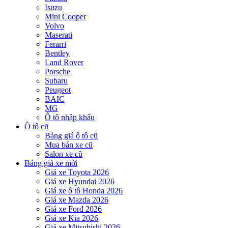
Isuzu
Mini Cooper
Volvo
Maserati
Ferarri
Bentley
Land Rover
Porsche
Subaru
Peugeot
BAIC
MG
Ô tô nhập khẩu
Ô tô cũ
Bảng giá ô tô cũ
Mua bán xe cũ
Salon xe cũ
Bảng giá xe mới
Giá xe Toyota 2026
Giá xe Hyundai 2026
Giá xe ô tô Honda 2026
Giá xe Mazda 2026
Giá xe Ford 2026
Giá xe Kia 2026
Giá xe Mitsubishi 2026