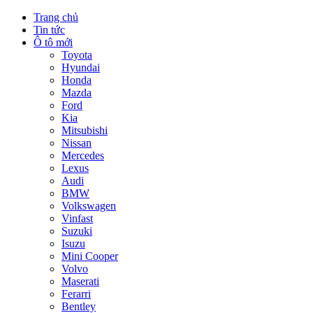
Trang chủ
Tin tức
Ô tô mới
Toyota
Hyundai
Honda
Mazda
Ford
Kia
Mitsubishi
Nissan
Mercedes
Lexus
Audi
BMW
Volkswagen
Vinfast
Suzuki
Isuzu
Mini Cooper
Volvo
Maserati
Ferarri
Bentley