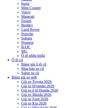
Isuzu
Mini Cooper
Volvo
Maserati
Ferarri
Bentley
Land Rover
Porsche
Subaru
Peugeot
BAIC
MG
Ô tô nhập khẩu
Ô tô cũ
Bảng giá ô tô cũ
Mua bán xe cũ
Salon xe cũ
Bảng giá xe mới
Giá xe Toyota 2026
Giá xe Hyundai 2026
Giá xe ô tô Honda 2026
Giá xe Mazda 2026
Giá xe Ford 2026
Giá xe Kia 2026
Giá xe Mitsubishi 2026