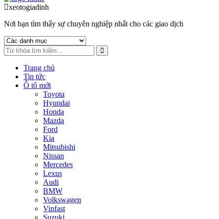
to
to
xeotogiadinh
.com
navigation
content
Nơi bạn tìm thấy sự chuyên nghiệp nhất cho các giao dịch
Trang chủ
Tin tức
Ô tô mới
Toyota
Hyundai
Honda
Mazda
Ford
Kia
Mitsubishi
Nissan
Mercedes
Lexus
Audi
BMW
Volkswagen
Vinfast
Suzuki