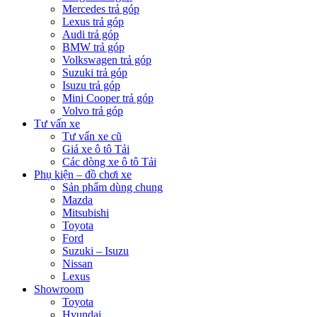
Mercedes trả góp
Lexus trả góp
Audi trả góp
BMW trả góp
Volkswagen trả góp
Suzuki trả góp
Isuzu trả góp
Mini Cooper trả góp
Volvo trả góp
Tư vấn xe
Tư vấn xe cũ
Giá xe ô tô Tải
Các dòng xe ô tô Tải
Phụ kiện – đồ chơi xe
Sản phẩm dùng chung
Mazda
Mitsubishi
Toyota
Ford
Suzuki – Isuzu
Nissan
Lexus
Showroom
Toyota
Hyundai