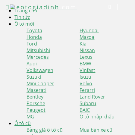
xeotogiadinh
.com
Trang chủ
Tin tức
Ô tô mới
Toyota
Hyundai
Honda
Mazda
Ford
Kia
Mitsubishi
Nissan
Mercedes
Lexus
Audi
BMW
Volkswagen
Vinfast
Suzuki
Isuzu
Mini Cooper
Volvo
Maserati
Ferarri
Bentley
Land Rover
Porsche
Subaru
Peugeot
BAIC
MG
Ô tô nhập khẩu
Ô tô cũ
Bảng giá ô tô cũ
Mua bán xe cũ