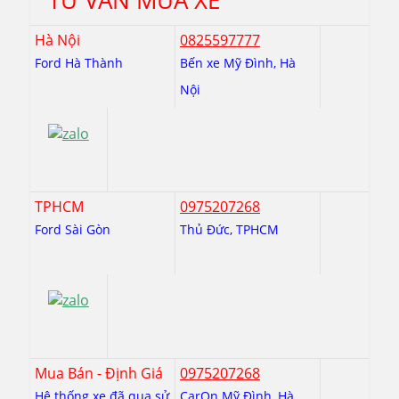
TƯ VẤN MUA XE
Hà Nội
0825597777
Ford Hà Thành
Bến xe Mỹ Đình, Hà
Nội
TPHCM
0975207268
Ford Sài Gòn
Thủ Đức, TPHCM
Mua Bán - Định Giá
0975207268
Hệ thống xe đã qua sử
CarOn Mỹ Đình, Hà