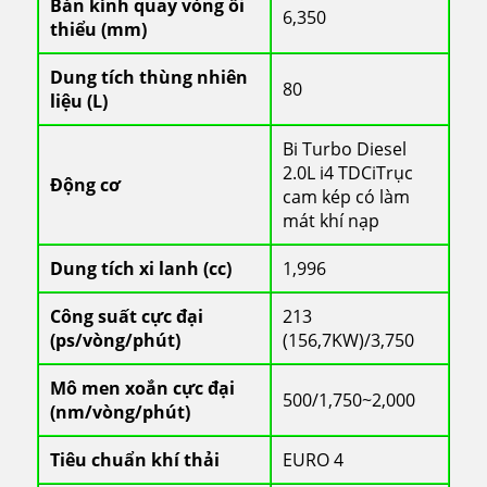
Bán kính quay vòng ối
6,350
thiểu (mm)
Dung tích thùng nhiên
80
liệu (L)
Bi Turbo Diesel
2.0L i4 TDCiTrục
Động cơ
cam kép có làm
mát khí nạp
Dung tích xi lanh (cc)
1,996
Công suất cực đại
213
(ps/vòng/phút)
(156,7KW)/3,750
Mô men xoắn cực đại
500/1,750~2,000
(nm/vòng/phút)
Tiêu chuẩn khí thải
EURO 4