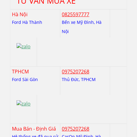
TƯ VẤN MUA XE
Hà Nội
0825597777
Ford Hà Thành
Bến xe Mỹ Đình, Hà
Nội
TPHCM
0975207268
Ford Sài Gòn
Thủ Đức, TPHCM
Mua Bán - Định Giá
0975207268
Hệ thống xe đã qua sử
CarOn Mỹ Đình, Hà