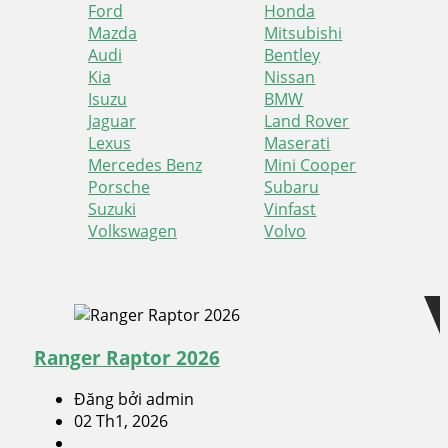
Ford
Honda
Mazda
Mitsubishi
Audi
Bentley
Kia
Nissan
Isuzu
BMW
Jaguar
Land Rover
Lexus
Maserati
Mercedes Benz
Mini Cooper
Porsche
Subaru
Suzuki
Vinfast
Volkswagen
Volvo
Skip
Skip
to
to
navigation
content
Ranger Raptor 2026
Đăng bởi admin
02 Th1, 2026