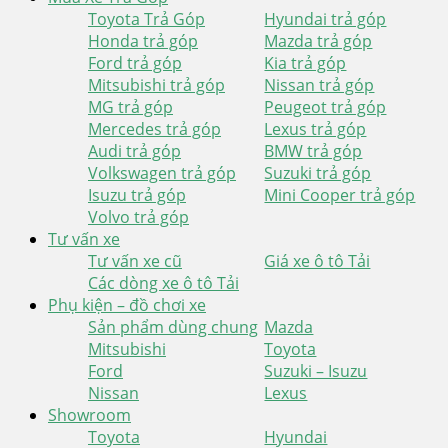
Toyota Trả Góp
Hyundai trả góp
Honda trả góp
Mazda trả góp
Ford trả góp
Kia trả góp
Mitsubishi trả góp
Nissan trả góp
MG trả góp
Peugeot trả góp
Mercedes trả góp
Lexus trả góp
Audi trả góp
BMW trả góp
Volkswagen trả góp
Suzuki trả góp
Isuzu trả góp
Mini Cooper trả góp
Volvo trả góp
Tư vấn xe
Tư vấn xe cũ
Giá xe ô tô Tải
Các dòng xe ô tô Tải
Phụ kiện – đồ chơi xe
Sản phẩm dùng chung
Mazda
Mitsubishi
Toyota
Ford
Suzuki – Isuzu
Nissan
Lexus
Showroom
Toyota
Hyundai