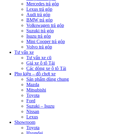
Mercedes trả góp
Lexus trả góp
Audi trả góp
BMW trả góp
Volkswagen trả góp
Suzuki trả góp
Isuzu trả góp
Mini Cooper trả góp
Volvo trả góp
Tư vấn xe
Tư vấn xe cũ
Giá xe ô tô Tải
Các dòng xe ô tô Tải
Phụ kiện – đồ chơi xe
Sản phẩm dùng chung
Mazda
Mitsubishi
Toyota
Ford
Suzuki – Isuzu
Nissan
Lexus
Showroom
Toyota
Hyundai