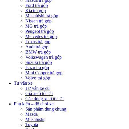
Mazda trả góp
Ford trả góp
Kia trả góp
Mitsubishi trả góp
Nissan trả góp
MG trả góp
Peugeot trả góp
Mercedes trả góp
Lexus trả góp
Audi trả góp
BMW trả góp
Volkswagen trả góp
Suzuki trả góp
Isuzu trả góp
Mini Cooper trả góp
Volvo trả góp
Tư vấn xe
Tư vấn xe cũ
Giá xe ô tô Tải
Các dòng xe ô tô Tải
Phụ kiện – đồ chơi xe
Sản phẩm dùng chung
Mazda
Mitsubishi
Toyota