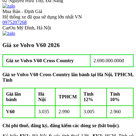
02 Nguyễn Hữu Thọ, Đà Nẵng
Mua Bán - Định Giá
Hệ thống xe đã qua sử dụng lớn nhất VN
0975207268
CarOn Mỹ Đình, Hà Nội
Giá xe Volvo V60 2026
Giá xe Volvo V60 Cross Country
2.690.000.000đ
Giá xe Volvo V60 Cross Country lăn bánh tại Hà Nội, TPHCM,
Tỉnh
Giá lăn
Hà
Tỉnh
Tỉnh
TPHCM
bánh
Nội
12%
10%
V60
3.035
2.990
3.005
2.960
Chi phí thuế, đăng ký, đăng kiểm các dòng xe (bắt buộc)
.
Ký hiệu
KV1
: Hà Nội & các tỉnh thuế 12%,
KV2
: HCM, Tỉnh và