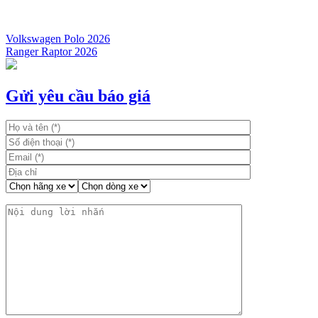
Volkswagen Polo 2026
Ranger Raptor 2026
Điều
hướng
bài
Gửi yêu cầu báo giá
viết