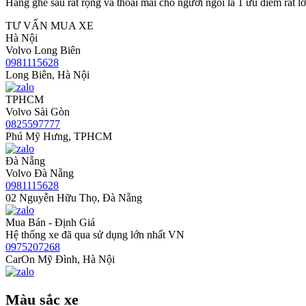
Hàng ghế sau rất rộng và thoải mái cho người ngồi là 1 ưu điểm rất l
TƯ VẤN MUA XE
Hà Nội
Volvo Long Biên
0981115628
Long Biên, Hà Nội
TPHCM
Volvo Sài Gòn
0825597777
Phú Mỹ Hưng, TPHCM
Đà Nẵng
Volvo Đà Nẵng
0981115628
02 Nguyễn Hữu Thọ, Đà Nẵng
Mua Bán - Định Giá
Hệ thống xe đã qua sử dụng lớn nhất VN
0975207268
CarOn Mỹ Đình, Hà Nội
Màu sắc xe