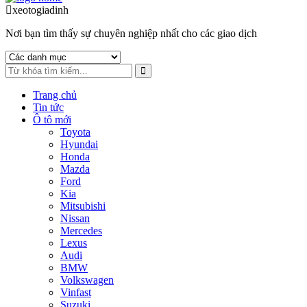
to
to
xeotogiadinh
.com
navigation
content
Nơi bạn tìm thấy sự chuyên nghiệp nhất cho các giao dịch
Trang chủ
Tin tức
Ô tô mới
Toyota
Hyundai
Honda
Mazda
Ford
Kia
Mitsubishi
Nissan
Mercedes
Lexus
Audi
BMW
Volkswagen
Vinfast
Suzuki