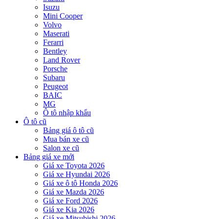
Isuzu
Mini Cooper
Volvo
Maserati
Ferarri
Bentley
Land Rover
Porsche
Subaru
Peugeot
BAIC
MG
Ô tô nhập khẩu
Ô tô cũ
Bảng giá ô tô cũ
Mua bán xe cũ
Salon xe cũ
Bảng giá xe mới
Giá xe Toyota 2026
Giá xe Hyundai 2026
Giá xe ô tô Honda 2026
Giá xe Mazda 2026
Giá xe Ford 2026
Giá xe Kia 2026
Giá xe Mitsubishi 2026