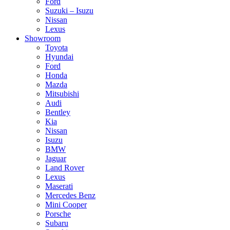
Ford
Suzuki – Isuzu
Nissan
Lexus
Showroom
Toyota
Hyundai
Ford
Honda
Mazda
Mitsubishi
Audi
Bentley
Kia
Nissan
Isuzu
BMW
Jaguar
Land Rover
Lexus
Maserati
Mercedes Benz
Mini Cooper
Porsche
Subaru