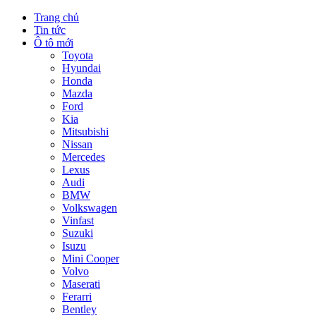
Trang chủ
Tin tức
Ô tô mới
Toyota
Hyundai
Honda
Mazda
Ford
Kia
Mitsubishi
Nissan
Mercedes
Lexus
Audi
BMW
Volkswagen
Vinfast
Suzuki
Isuzu
Mini Cooper
Volvo
Maserati
Ferarri
Bentley