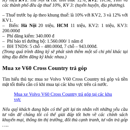
các thành phố đều áp thuế 10%, KV 3: (tuyến huyện, địa phương).
– Thuế trước bạ áp theo khung thuế: là 10% với KV2, 3 và 12% với
KV1.
– Biển:
Hà Nội
20 triệu,
HCM
11 triệu, KV2: 1 triệu, KV3:
200.000đ
– Phí đăng kiểm: 340.000 đ
– Phí bảo trì đường bộ: 1.560.000/ 1 năm đ
– BH TNDS: 5 chỗ – 480.000đ, 7 chỗ – 943.000đ.
(Trong quá trình đăng ký sẽ phát sinh thêm một số chi phí khác tại
từng địa điểm đăng ký khác nhau.)
Mua xe V60 Cross Country trả góp
Tìm hiểu thủ tục mua xe Volvo V60 Cross Country trả góp và tiền
mặt tối thiểu cần có khi mua tại các khu vực trên cả nước.
Mua xe Volvo V60 Cross Country trả góp tại các khu
vực
Nếu quý khách đang bận có thể gửi lại tin nhắn với những yêu cầu
tư vấn để chúng tôi có thể giải đáp tốt hơn về các chính sách
khuyến mại, thông tin thị trường, đối thủ cạnh tranh, tư vấn trả góp
…..