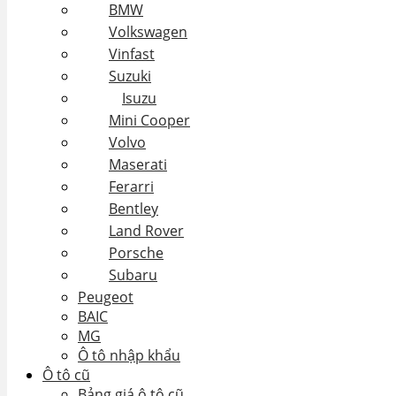
BMW
Volkswagen
Vinfast
Suzuki
Isuzu
Mini Cooper
Volvo
Maserati
Ferarri
Bentley
Land Rover
Porsche
Subaru
Peugeot
BAIC
MG
Ô tô nhập khẩu
Ô tô cũ
Bảng giá ô tô cũ