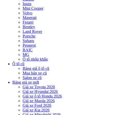
Isuzu
Mini Cooper
Volvo
Maserati
Ferarri
Bentley
Land Rover
Porsche
Subaru
Peugeot
BAIC
MG
Ô tô nhập khẩu
Ô tô cũ
Bảng giá ô tô cũ
Mua bán xe cũ
Salon xe cũ
Bảng giá xe mới
Giá xe Toyota 2026
Giá xe Hyundai 2026
Giá xe ô tô Honda 2026
Giá xe Mazda 2026
Giá xe Ford 2026
Giá xe Kia 2026
Giá xe Mitsubishi 2026