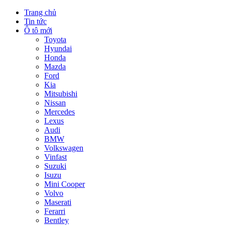
Trang chủ
Tin tức
Ô tô mới
Toyota
Hyundai
Honda
Mazda
Ford
Kia
Mitsubishi
Nissan
Mercedes
Lexus
Audi
BMW
Volkswagen
Vinfast
Suzuki
Isuzu
Mini Cooper
Volvo
Maserati
Ferarri
Bentley