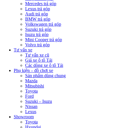
Mercedes trả góp
Lexus trả góp
Audi trả góp
BMW trả góp
Volkswagen trả góp
Suzuki trả góp
Isuzu trả góp
Mini Cooper trả góp
Volvo trả góp
Tư vấn xe
Tư vấn xe cũ
Giá xe ô tô Tải
Các dòng xe ô tô Tải
Phụ kiện – đồ chơi xe
Sản phẩm dùng chung
Mazda
Mitsubishi
Toyota
Ford
Suzuki – Isuzu
Nissan
Lexus
Showroom
Toyota
Hyundai