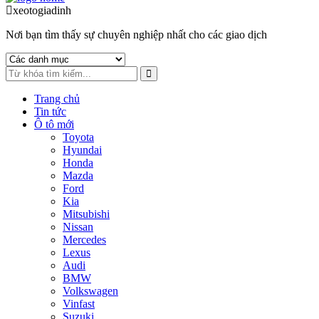
to
to
xeotogiadinh
.com
navigation
content
Nơi bạn tìm thấy sự chuyên nghiệp nhất cho các giao dịch
Trang chủ
Tin tức
Ô tô mới
Toyota
Hyundai
Honda
Mazda
Ford
Kia
Mitsubishi
Nissan
Mercedes
Lexus
Audi
BMW
Volkswagen
Vinfast
Suzuki