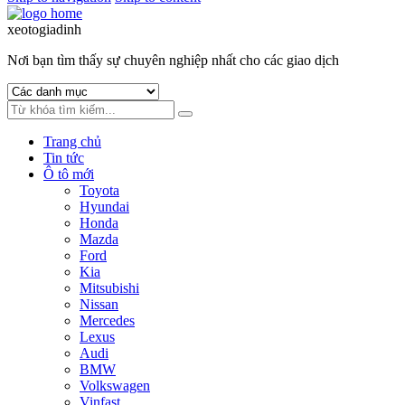
xeotogiadinh
.com
Nơi bạn tìm thấy sự chuyên nghiệp nhất cho các giao dịch
Trang chủ
Tin tức
Ô tô mới
Toyota
Hyundai
Honda
Mazda
Ford
Kia
Mitsubishi
Nissan
Mercedes
Lexus
Audi
BMW
Volkswagen
Vinfast