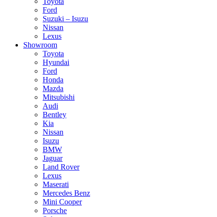
Toyota
Ford
Suzuki – Isuzu
Nissan
Lexus
Showroom
Toyota
Hyundai
Ford
Honda
Mazda
Mitsubishi
Audi
Bentley
Kia
Nissan
Isuzu
BMW
Jaguar
Land Rover
Lexus
Maserati
Mercedes Benz
Mini Cooper
Porsche