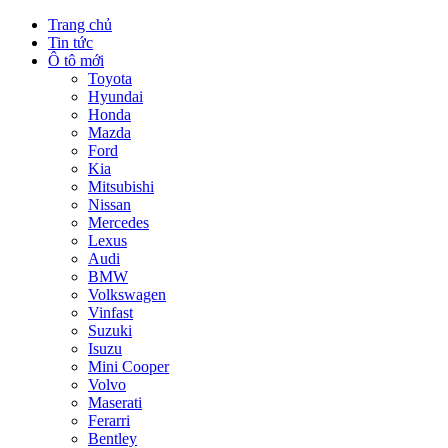
Trang chủ
Tin tức
Ô tô mới
Toyota
Hyundai
Honda
Mazda
Ford
Kia
Mitsubishi
Nissan
Mercedes
Lexus
Audi
BMW
Volkswagen
Vinfast
Suzuki
Isuzu
Mini Cooper
Volvo
Maserati
Ferarri
Bentley