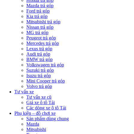
Honda trả góp
Mazda trả góp
Ford trả góp
Kia trả góp
Mitsubishi trả góp
Nissan trả góp
MG trả góp
Peugeot trả góp
Mercedes trả góp
Lexus trả góp
Audi trả góp
BMW trả góp
Volkswagen trả góp
Suzuki trả góp
Isuzu trả góp
Mini Cooper trả góp
Volvo trả góp
Tư vấn xe
Tư vấn xe cũ
Giá xe ô tô Tải
Các dòng xe ô tô Tải
Phụ kiện – đồ chơi xe
Sản phẩm dùng chung
Mazda
Mitsubishi