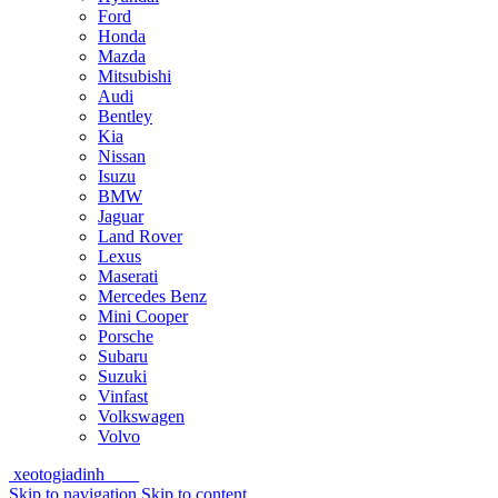
Ford
Honda
Mazda
Mitsubishi
Audi
Bentley
Kia
Nissan
Isuzu
BMW
Jaguar
Land Rover
Lexus
Maserati
Mercedes Benz
Mini Cooper
Porsche
Subaru
Suzuki
Vinfast
Volkswagen
Volvo
xeotogiadinh
.com
Skip to navigation
Skip to content