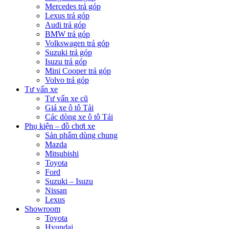
Mercedes trả góp
Lexus trả góp
Audi trả góp
BMW trả góp
Volkswagen trả góp
Suzuki trả góp
Isuzu trả góp
Mini Cooper trả góp
Volvo trả góp
Tư vấn xe
Tư vấn xe cũ
Giá xe ô tô Tải
Các dòng xe ô tô Tải
Phụ kiện – đồ chơi xe
Sản phẩm dùng chung
Mazda
Mitsubishi
Toyota
Ford
Suzuki – Isuzu
Nissan
Lexus
Showroom
Toyota
Hyundai