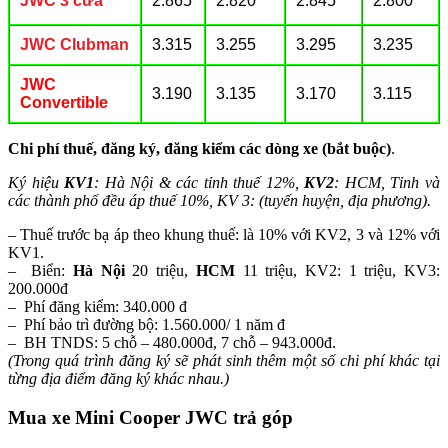
JWC 3 cửa
2.865
2.820
2.845
2.800
JWC Clubman
3.315
3.255
3.295
3.235
JWC
3.190
3.135
3.170
3.115
Convertible
Chi phí thuế, đăng ký, đăng kiểm các dòng xe
(bắt buộc)
.
Ký hiệu
KV1
: Hà Nội & các tỉnh thuế 12%,
KV2
: HCM, Tỉnh và
các thành phố đều áp thuế 10%, KV 3: (tuyến huyện, địa phương).
– Thuế trước bạ áp theo khung thuế: là 10% với KV2, 3 và 12% với
KV1.
– Biển:
Hà Nội
20 triệu,
HCM
11 triệu, KV2: 1 triệu, KV3:
200.000đ
– Phí đăng kiểm: 340.000 đ
– Phí bảo trì đường bộ: 1.560.000/ 1 năm đ
– BH TNDS: 5 chỗ – 480.000đ, 7 chỗ – 943.000đ.
(Trong quá trình đăng ký sẽ phát sinh thêm một số chi phí khác tại
từng địa điểm đăng ký khác nhau.)
Mua xe Mini Cooper JWC trả góp