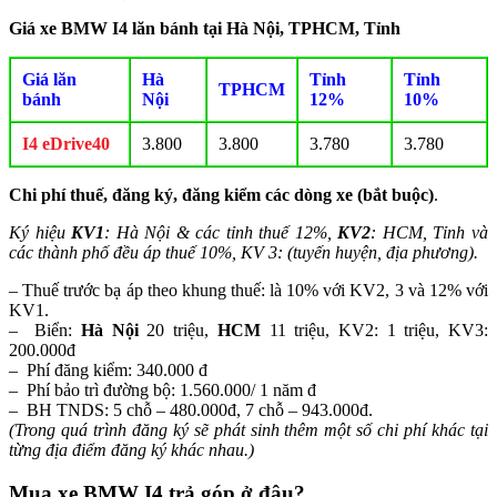
Giá xe BMW I4 lăn bánh tại Hà Nội, TPHCM, Tỉnh
Giá lăn
Hà
Tỉnh
Tỉnh
TPHCM
bánh
Nội
12%
10%
I4 eDrive40
3.800
3.800
3.780
3.780
Chi phí thuế, đăng ký, đăng kiểm các dòng xe (bắt buộc)
.
Ký hiệu
KV1
: Hà Nội & các tỉnh thuế 12%,
KV2
: HCM, Tỉnh và
các thành phố đều áp thuế 10%, KV 3: (tuyến huyện, địa phương).
– Thuế trước bạ áp theo khung thuế: là 10% với KV2, 3 và 12% với
KV1.
– Biển:
Hà Nội
20 triệu,
HCM
11 triệu, KV2: 1 triệu, KV3:
200.000đ
– Phí đăng kiểm: 340.000 đ
– Phí bảo trì đường bộ: 1.560.000/ 1 năm đ
– BH TNDS: 5 chỗ – 480.000đ, 7 chỗ – 943.000đ.
(Trong quá trình đăng ký sẽ phát sinh thêm một số chi phí khác tại
từng địa điểm đăng ký khác nhau.)
Mua xe BMW I4 trả góp ở đâu?