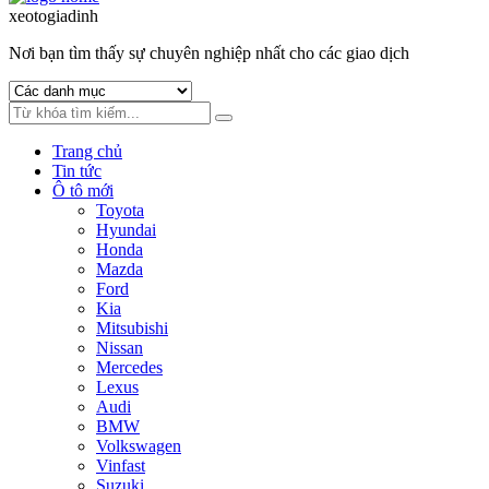
to
to
xeotogiadinh
.com
navigation
content
Nơi bạn tìm thấy sự chuyên nghiệp nhất cho các giao dịch
Trang chủ
Tin tức
Ô tô mới
Toyota
Hyundai
Honda
Mazda
Ford
Kia
Mitsubishi
Nissan
Mercedes
Lexus
Audi
BMW
Volkswagen
Vinfast
Suzuki