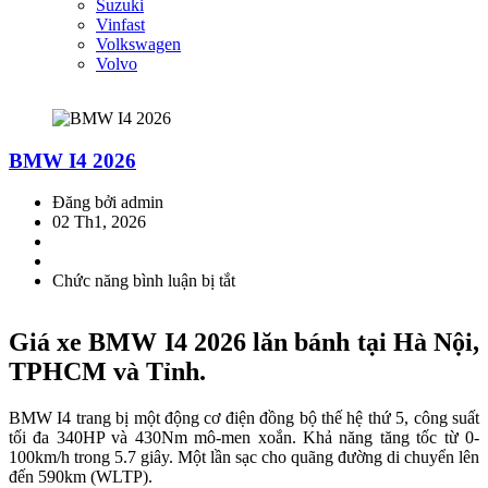
Suzuki
Vinfast
Volkswagen
Volvo
BMW I4 2026
Đăng bởi admin
02 Th1, 2026
Chức năng bình luận bị tắt
ở
BMW
I4
Giá xe BMW I4 2026 lăn bánh tại Hà Nội,
2026
TPHCM và Tỉnh.
BMW I4 trang bị một động cơ điện đồng bộ thế hệ thứ 5, công suất
tối đa 340HP và 430Nm mô-men xoắn. Khả năng tăng tốc từ 0-
100km/h trong 5.7 giây. Một lần sạc cho quãng đường di chuyển lên
đến 590km (WLTP).