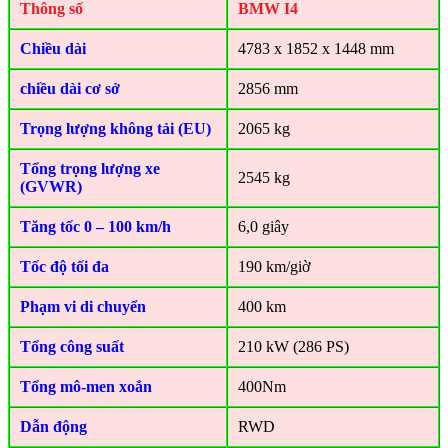
Thông số
BMW I4
Chiều dài
4783 x 1852 x 1448 mm
chiều dài cơ sở
2856 mm
Trọng lượng không tải (EU)
2065 kg
Tổng trọng lượng xe
2545 kg
(GVWR)
Tăng tốc 0 – 100 km/h
6,0 giây
Tốc độ tối đa
190 km/giờ
Phạm vi di chuyển
400 km
Tổng công suất
210 kW (286 PS)
Tổng mô-men xoắn
400Nm
Dẫn động
RWD