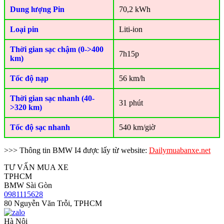
Dung lượng Pin
70,2 kWh
Loại pin
Liti-ion
Thời gian sạc chậm (0->400
7h15p
km)
Tốc độ nạp
56 km/h
Thời gian sạc nhanh (40-
31 phút
>320 km)
Tốc độ sạc nhanh
540 km/giờ
>>> Thông tin BMW I4 được lấy từ website:
Dailymuabanxe.net
TƯ VẤN MUA XE
TPHCM
BMW Sài Gòn
0981115628
80 Nguyễn Văn Trỗi, TPHCM
Hà Nội