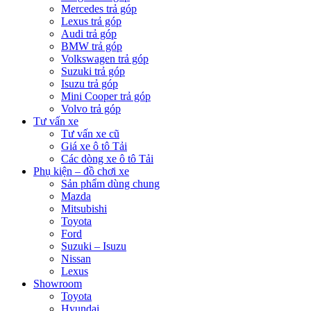
Mercedes trả góp
Lexus trả góp
Audi trả góp
BMW trả góp
Volkswagen trả góp
Suzuki trả góp
Isuzu trả góp
Mini Cooper trả góp
Volvo trả góp
Tư vấn xe
Tư vấn xe cũ
Giá xe ô tô Tải
Các dòng xe ô tô Tải
Phụ kiện – đồ chơi xe
Sản phẩm dùng chung
Mazda
Mitsubishi
Toyota
Ford
Suzuki – Isuzu
Nissan
Lexus
Showroom
Toyota
Hyundai