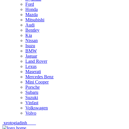
Ford
Honda
Mazda
Mitsubishi
Audi
Bentley
Kia
Nissan
Isuzu
BMW
Jaguar
Land Rover
Lexus
Maserati
Mercedes Benz
Mini Cooper
Porsche
Subaru
Suzuki
Vinfast
Volkswagen
Volvo
xeotogiadinh
.com
Skip
Skip