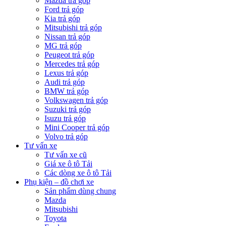
Mazda trả góp
Ford trả góp
Kia trả góp
Mitsubishi trả góp
Nissan trả góp
MG trả góp
Peugeot trả góp
Mercedes trả góp
Lexus trả góp
Audi trả góp
BMW trả góp
Volkswagen trả góp
Suzuki trả góp
Isuzu trả góp
Mini Cooper trả góp
Volvo trả góp
Tư vấn xe
Tư vấn xe cũ
Giá xe ô tô Tải
Các dòng xe ô tô Tải
Phụ kiện – đồ chơi xe
Sản phẩm dùng chung
Mazda
Mitsubishi
Toyota