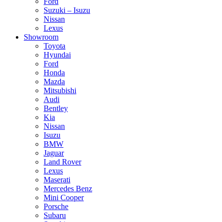
Ford
Suzuki – Isuzu
Nissan
Lexus
Showroom
Toyota
Hyundai
Ford
Honda
Mazda
Mitsubishi
Audi
Bentley
Kia
Nissan
Isuzu
BMW
Jaguar
Land Rover
Lexus
Maserati
Mercedes Benz
Mini Cooper
Porsche
Subaru