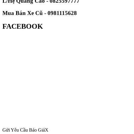
L/Hệ Quảng Cáo - 0825597777
Mua Bán Xe Cũ - 0981115628
FACEBOOK
Gửi Yêu Cầu Báo Giá
X