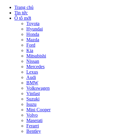
Trang chủ
Tin tức
Ô tô mới
Toyota
Hyundai
Honda
Mazda
Ford
Kia
Mitsubishi
Nissan
Mercedes
Lexus
Audi
BMW
Volkswagen
Vinfast
Suzuki
Isuzu
Mini Cooper
Volvo
Maserati
Ferarri
Bentley