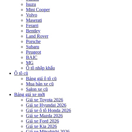
Isuzu
Mini Cooper
Volvo
Maserati
Ferarri
Bentley
Land Rover
Porsche
Subaru
Peugeot
BAIC
MG
Ô tô nhập khẩu
Ô tô cũ
Bảng giá ô tô cũ
Mua bán xe cũ
Salon xe cũ
Bảng giá xe mới
Giá xe Toyota 2026
Giá xe Hyundai 2026
Giá xe ô tô Honda 2026
Giá xe Mazda 2026
Giá xe Ford 2026
Giá xe Kia 2026
Giá xe Mitsubishi 2026