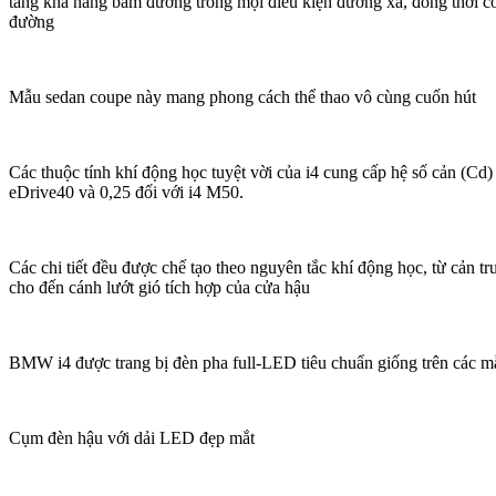
tăng khả năng bám đường trong mọi điều kiện đường xá, đồng thời có
đường
Mẫu sedan coupe này mang phong cách thể thao vô cùng cuốn hút
Các thuộc tính khí động học tuyệt vời của i4 cung cấp hệ số cản (Cd) 
eDrive40 và 0,25 đối với i4 M50.
Các chi tiết đều được chế tạo theo nguyên tắc khí động học, từ cản t
cho đến cánh lướt gió tích hợp của cửa hậu
BMW i4 được trang bị đèn pha full-LED tiêu chuẩn giống trên các m
Cụm đèn hậu với dải LED đẹp mắt