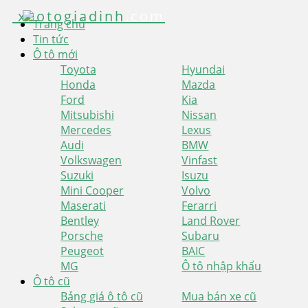
xeotogiadinh
.com
Trang chủ
Tin tức
Ô tô mới
Toyota
Hyundai
Honda
Mazda
Ford
Kia
Mitsubishi
Nissan
Mercedes
Lexus
Audi
BMW
Volkswagen
Vinfast
Suzuki
Isuzu
Mini Cooper
Volvo
Maserati
Ferarri
Bentley
Land Rover
Porsche
Subaru
Peugeot
BAIC
MG
Ô tô nhập khẩu
Ô tô cũ
Bảng giá ô tô cũ
Mua bán xe cũ