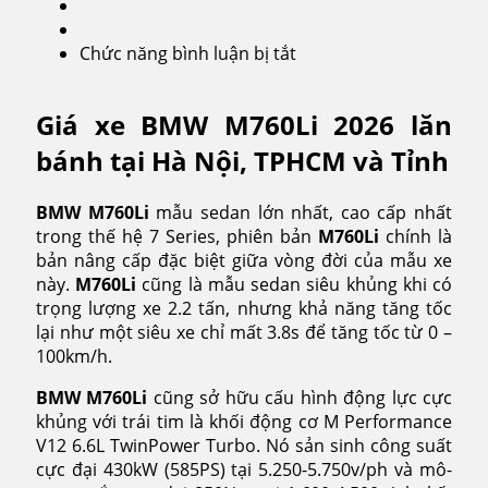
Chức năng bình luận bị tắt
ở
BMW
M760Li
Giá xe BMW M760Li 2026 lăn
2026
bánh tại Hà Nội, TPHCM và Tỉnh
BMW M760Li
mẫu sedan lớn nhất, cao cấp nhất
trong thế hệ 7 Series, phiên bản
M760Li
chính là
bản nâng cấp đặc biệt giữa vòng đời của mẫu xe
này.
M760Li
cũng là mẫu sedan siêu khủng khi có
trọng lượng xe 2.2 tấn, nhưng khả năng tăng tốc
lại như một siêu xe chỉ mất 3.8s để tăng tốc từ 0 –
100km/h.
BMW M760Li
cũng sở hữu cấu hình động lực cực
khủng với trái tim là khối động cơ M Performance
V12 6.6L TwinPower Turbo. Nó sản sinh công suất
cực đại 430kW (585PS) tại 5.250-5.750v/ph và mô-