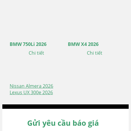
BMW 750Li 2026
BMW X4 2026
Chi tiết
Chi tiết
Nissan Almera 2026
Điều
Lexus UX 300e 2026
hướng
bài
viết
Gửi yêu cầu báo giá