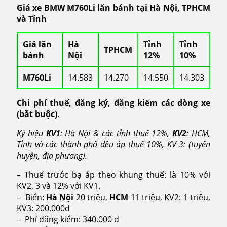
Giá xe BMW M760Li lăn bánh tại Hà Nội, TPHCM
và Tỉnh
Giá lăn
Hà
Tỉnh
Tỉnh
TPHCM
bánh
Nội
12%
10%
M760Li
14.583
14.270
14.550
14.303
Chi phí thuế, đăng ký, đăng kiểm các dòng xe
(bắt buộc)
.
Ký hiệu
KV1
: Hà Nội & các tỉnh thuế 12%,
KV2
: HCM,
Tỉnh và các thành phố đều áp thuế 10%, KV 3: (tuyến
huyện, địa phương).
– Thuế trước bạ áp theo khung thuế: là 10% với
KV2, 3 và 12% với KV1.
– Biển:
Hà Nội
20 triệu,
HCM
11 triệu, KV2: 1 triệu,
KV3: 200.000đ
– Phí đăng kiểm: 340.000 đ