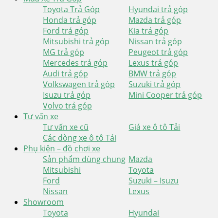
Toyota Trả Góp
Hyundai trả góp
Honda trả góp
Mazda trả góp
Ford trả góp
Kia trả góp
Mitsubishi trả góp
Nissan trả góp
MG trả góp
Peugeot trả góp
Mercedes trả góp
Lexus trả góp
Audi trả góp
BMW trả góp
Volkswagen trả góp
Suzuki trả góp
Isuzu trả góp
Mini Cooper trả góp
Volvo trả góp
Tư vấn xe
Tư vấn xe cũ
Giá xe ô tô Tải
Các dòng xe ô tô Tải
Phụ kiện – đồ chơi xe
Sản phẩm dùng chung
Mazda
Mitsubishi
Toyota
Ford
Suzuki – Isuzu
Nissan
Lexus
Showroom
Toyota
Hyundai