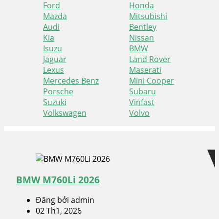
Ford
Honda
Mazda
Mitsubishi
Audi
Bentley
Kia
Nissan
Isuzu
BMW
Jaguar
Land Rover
Lexus
Maserati
Mercedes Benz
Mini Cooper
Porsche
Subaru
Suzuki
Vinfast
Volkswagen
Volvo
Skip
Skip
to
to
navigation
content
BMW M760Li 2026
Đăng bởi admin
02 Th1, 2026