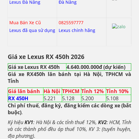
Lexus Đà Nẵng
Đà Nẵng
Mua Bán Xe Cũ
0825597777
Lexus đã qua sử dụng
Lexus chính hãng
Giá xe Lexus RX 450h 2026
Giá xe Lexus RX 450h
4.640.000.000đ (dự kiến)
Giá xe RX450h lăn bánh tại Hà Nội, TPHCM và
Tỉnh
Giá lăn bánh
Hà Nội
TPHCM
Tỉnh 12%
Tỉnh 10%
RX 450H
5.221
5.128
5.200
5.108
Chi phí thuế, đăng ký, đăng kiểm các dòng xe (bắt
buộc)
.
Ký hiệu
KV1
: Hà Nội & các tỉnh thuế 12%,
KV2
: HCM, Tỉnh
và các thành phố đều áp thuế 10%, KV 3: (tuyến huyện,
địa phương).