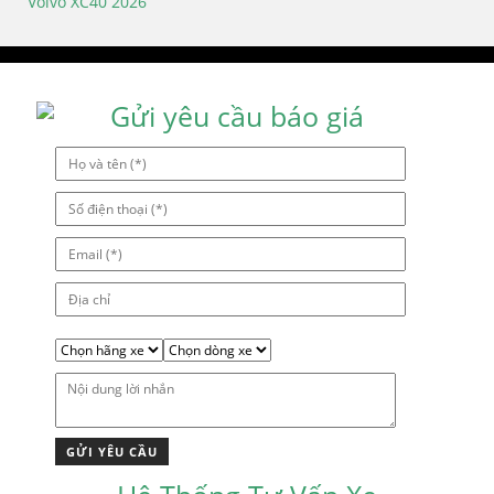
Điều
Volvo XC40 2026
hướng
bài
viết
Gửi yêu cầu báo giá