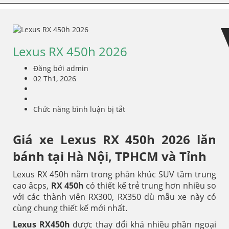
Skip
Skip
to
to
navigation
content
Lexus RX 450h 2026
Đăng bởi admin
02 Th1, 2026
Chức năng bình luận bị tắt
ở
Lexus
RX
Giá xe Lexus RX 450h 2026 lăn
450h
2026
bánh tại Hà Nội, TPHCM và Tỉnh
Lexus RX 450h nằm trong phân khúc SUV tầm trung
cao âcps,
RX 450h
có thiết kế trẻ trung hơn nhiều so
với các thành viên RX300, RX350 dù mẫu xe này có
cùng chung thiết kế mới nhất.
Lexus RX450h
được thay đổi khá nhiều phần ngoại