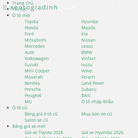
Trang chủ
xeotogiadinh
.com
Tin tức
Ô tô mới
Toyota
Hyundai
Honda
Mazda
Ford
Kia
Mitsubishi
Nissan
Mercedes
Lexus
Audi
BMW
Volkswagen
Vinfast
Suzuki
Isuzu
Mini Cooper
Volvo
Maserati
Ferarri
Bentley
Land Rover
Porsche
Subaru
Peugeot
BAIC
MG
Ô tô nhập khẩu
Ô tô cũ
Bảng giá ô tô cũ
Mua bán xe cũ
Salon xe cũ
Bảng giá xe mới
Giá xe Toyota 2026
Giá xe Hyundai 2026