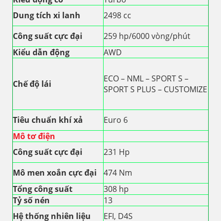
Dung tích xi lanh
2498 cc
Công suất cực đại
259 hp/6000 vòng/phút
Kiểu dẫn động
AWD
ECO – NML – SPORT S –
Chế độ lái
SPORT S PLUS – CUSTOMIZE
Tiêu chuẩn khí xả
Euro 6
Mô tơ điện
Công suất cực đại
231 Hp
Mô men xoắn cực đại
474 Nm
Tổng công suất
308 hp
Tỷ số nén
13
Hệ thống nhiên liệu
EFI, D4S