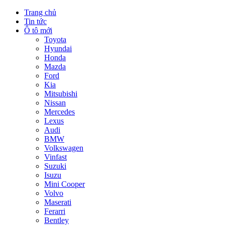
Trang chủ
Tin tức
Ô tô mới
Toyota
Hyundai
Honda
Mazda
Ford
Kia
Mitsubishi
Nissan
Mercedes
Lexus
Audi
BMW
Volkswagen
Vinfast
Suzuki
Isuzu
Mini Cooper
Volvo
Maserati
Ferarri
Bentley