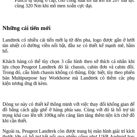
Punch tự động 6 cấp, cho công suất tối đa lên tới 207 mã lực
cùng 320 Nm khi mô men xoắn cực đại.
Những cải tiến mới
Landtrek có nhiều cải tiến mới lạ từ đèn pha, logo được gắn ở lưới
tản nhiệt có đường viền nổi bật, đầu xe có thiết kế mạnh mẽ, hầm
hố.
Khách hàng có thể tùy chọn 3 cấu hình theo sở thích cá nhân khi
lựa chọn Peugeot Landtrek đó là: chassis, cabin đơn và cabin đôi.
Trong đó, cấu hình chassis không có thùng. Đặc biệt, tùy theo phiên
bản Multipurpose hay Workhorse mà Landtrek có thêm các phụ
kiện tương ứng đi kèm.
Dòng xe này có thiết kế thông minh với việc thay đổi không gian để
đồ bằng cách gập ghế ở hàng phía sau. Cùng với đó là hỗ trợ tải
trọng khá cao lên tới 100kg nên càng làm tăng thêm tiện ích chở đồ
khi cần thiết.
Ngoài ra, Peugeot Landtrek còn được trang bị màn hình giải trí kích
thước lớn có hỗ trợ kết nối qua nhiều cổng như USB Android hay