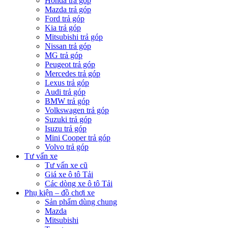
Honda trả góp
Mazda trả góp
Ford trả góp
Kia trả góp
Mitsubishi trả góp
Nissan trả góp
MG trả góp
Peugeot trả góp
Mercedes trả góp
Lexus trả góp
Audi trả góp
BMW trả góp
Volkswagen trả góp
Suzuki trả góp
Isuzu trả góp
Mini Cooper trả góp
Volvo trả góp
Tư vấn xe
Tư vấn xe cũ
Giá xe ô tô Tải
Các dòng xe ô tô Tải
Phụ kiện – đồ chơi xe
Sản phẩm dùng chung
Mazda
Mitsubishi