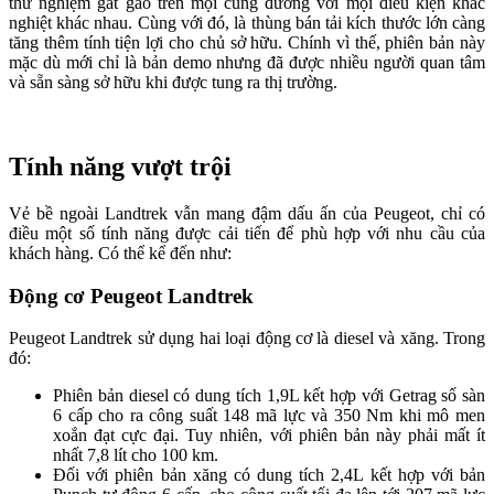
thử nghiệm gắt gao trên mọi cung đường với mọi điều kiện khắc
nghiệt khác nhau. Cùng với đó, là thùng bán tải kích thước lớn càng
tăng thêm tính tiện lợi cho chủ sở hữu. Chính vì thế, phiên bản này
mặc dù mới chỉ là bản demo nhưng đã được nhiều người quan tâm
và sẵn sàng sở hữu khi được tung ra thị trường.
Tính năng vượt trội
Vẻ bề ngoài Landtrek vẫn mang đậm dấu ấn của Peugeot, chỉ có
điều một số tính năng được cải tiến để phù hợp với nhu cầu của
khách hàng. Có thể kể đến như:
Động cơ Peugeot Landtrek
Peugeot Landtrek sử dụng hai loại động cơ là diesel và xăng. Trong
đó:
Phiên bản diesel có dung tích 1,9L kết hợp với Getrag số sàn
6 cấp cho ra công suất 148 mã lực và 350 Nm khi mô men
xoắn đạt cực đại. Tuy nhiên, với phiên bản này phải mất ít
nhất 7,8 lít cho 100 km.
Đối với phiên bản xăng có dung tích 2,4L kết hợp với bản