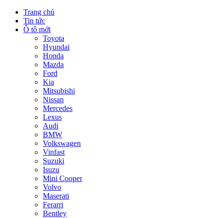
Trang chủ
Tin tức
Ô tô mới
Toyota
Hyundai
Honda
Mazda
Ford
Kia
Mitsubishi
Nissan
Mercedes
Lexus
Audi
BMW
Volkswagen
Vinfast
Suzuki
Isuzu
Mini Cooper
Volvo
Maserati
Ferarri
Bentley