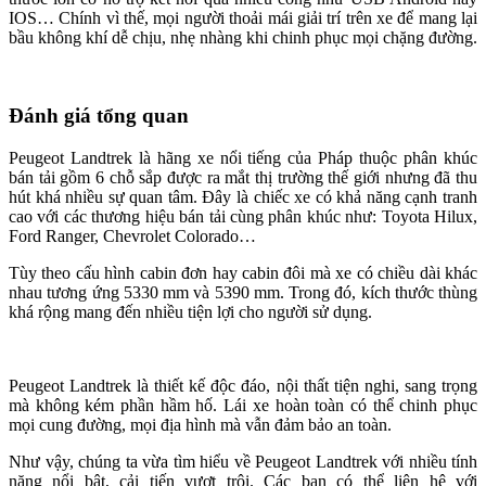
IOS… Chính vì thế, mọi người thoải mái giải trí trên xe để mang lại
bầu không khí dễ chịu, nhẹ nhàng khi chinh phục mọi chặng đường.
Đánh giá tổng quan
Peugeot Landtrek là hãng xe nổi tiếng của Pháp thuộc phân khúc
bán tải gồm 6 chỗ sắp được ra mắt thị trường thế giới nhưng đã thu
hút khá nhiều sự quan tâm. Đây là chiếc xe có khả năng cạnh tranh
cao với các thương hiệu bán tải cùng phân khúc như: Toyota Hilux,
Ford Ranger, Chevrolet Colorado…
Tùy theo cấu hình cabin đơn hay cabin đôi mà xe có chiều dài khác
nhau tương ứng 5330 mm và 5390 mm. Trong đó, kích thước thùng
khá rộng mang đến nhiều tiện lợi cho người sử dụng.
Peugeot Landtrek là thiết kế độc đáo, nội thất tiện nghi, sang trọng
mà không kém phần hầm hố. Lái xe hoàn toàn có thể chinh phục
mọi cung đường, mọi địa hình mà vẫn đảm bảo an toàn.
Như vậy, chúng ta vừa tìm hiểu về Peugeot Landtrek với nhiều tính
năng nổi bật, cải tiến vượt trội. Các bạn có thể liên hệ với