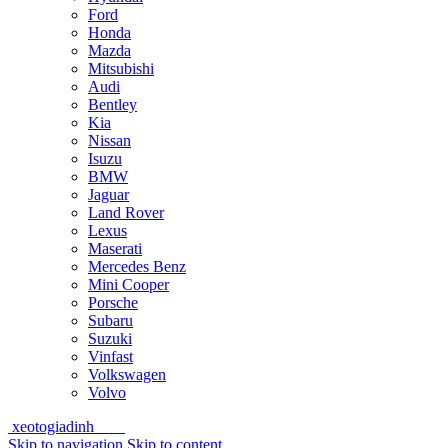
Ford
Honda
Mazda
Mitsubishi
Audi
Bentley
Kia
Nissan
Isuzu
BMW
Jaguar
Land Rover
Lexus
Maserati
Mercedes Benz
Mini Cooper
Porsche
Subaru
Suzuki
Vinfast
Volkswagen
Volvo
xeotogiadinh
.com
Skip to navigation
Skip to content