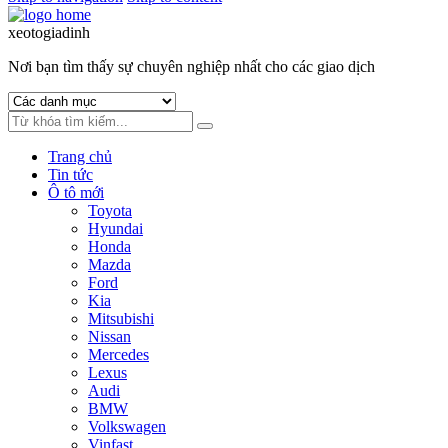
xeotogiadinh
.com
Nơi bạn tìm thấy sự chuyên nghiệp nhất cho các giao dịch
Trang chủ
Tin tức
Ô tô mới
Toyota
Hyundai
Honda
Mazda
Ford
Kia
Mitsubishi
Nissan
Mercedes
Lexus
Audi
BMW
Volkswagen
Vinfast