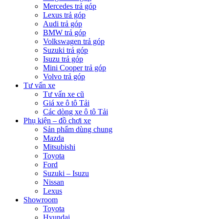
Mercedes trả góp
Lexus trả góp
Audi trả góp
BMW trả góp
Volkswagen trả góp
Suzuki trả góp
Isuzu trả góp
Mini Cooper trả góp
Volvo trả góp
Tư vấn xe
Tư vấn xe cũ
Giá xe ô tô Tải
Các dòng xe ô tô Tải
Phụ kiện – đồ chơi xe
Sản phẩm dùng chung
Mazda
Mitsubishi
Toyota
Ford
Suzuki – Isuzu
Nissan
Lexus
Showroom
Toyota
Hyundai