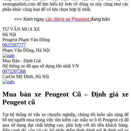
xeotogiadinh.com để tìm hiểu kỹ hơn về dòng xe này cũng như các
phân khúc cùng loại để có lựa chọn hợp lý nhất.
>>> Xem ngay
các dòng xe Peugeot
đang bán
TƯ VẤN MUA XE
Hà Nội
Peugeot Phạm Văn Đồng
0825597777
Phạm Văn Đồng, Hà Nội
Mua Bán - Định Giá
Hệ thống xe đã qua sử dụng lớn nhất VN
0975207268
CarOn Mỹ Đình, Hà Nội
Mua bán xe Peugeot Cũ – Định giá xe
Peugeot cũ
Tại hệ thống tư vấn xe chuyên nghiệp, chúng tôi luôn sẵn sàng để
hỗ trợ người mua trong việc tìm kiếm các mẫu xe ô tô Peugeot cũ đã
qua sử dụng đạt chất lượng cao, phù hợp với túi tiền khách hàng.
Bên cạnh đó, còn có các bộ phận thẩm định đánh giá & định giá xe