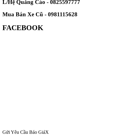
L/Hệ Quảng Cáo - 0825597777
Mua Bán Xe Cũ - 0981115628
FACEBOOK
Gửi Yêu Cầu Báo Giá
X