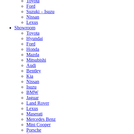
Toyota
Ford
Suzuki – Isuzu
Nissan
Lexus
Showroom
Toyota
Hyundai
Ford
Honda
Mazda
Mitsubishi
Audi
Bentley
Kia
Nissan
Isuzu
BMW
Jaguar
Land Rover
Lexus
Maserati
Mercedes Benz
Mini Cooper
Porsche