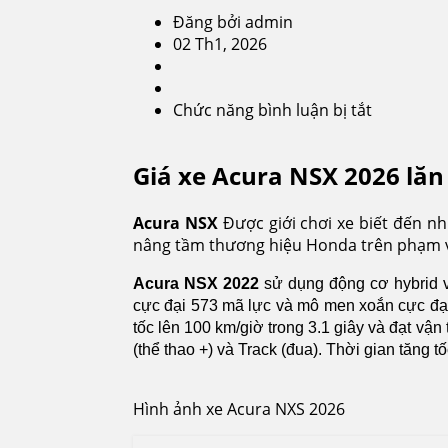
Đăng bởi admin
02 Th1, 2026
Chức năng bình luận bị tắt
ở
Acura
NSX
Giá xe Acura NSX 2026 lăn
2026
Acura NSX
Được giới chơi xe biết đến n
nâng tầm thương hiệu Honda trên phạm vi
Acura NSX 2022
sử dụng động cơ hybrid v
cực đại 573 mã lực và mô men xoắn cực đạ
tốc lên 100 km/giờ trong 3.1 giây và đạt vận 
(thể thao +) và Track (đua). Thời gian tăng tố
Hình ảnh xe Acura NXS 2026