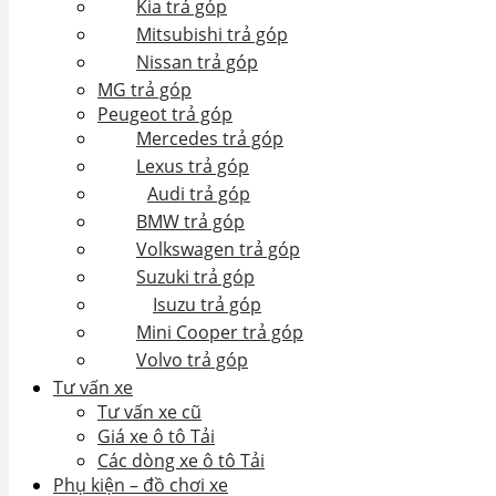
Kia trả góp
Mitsubishi trả góp
Nissan trả góp
MG trả góp
Peugeot trả góp
Mercedes trả góp
Lexus trả góp
Audi trả góp
BMW trả góp
Volkswagen trả góp
Suzuki trả góp
Isuzu trả góp
Mini Cooper trả góp
Volvo trả góp
Tư vấn xe
Tư vấn xe cũ
Giá xe ô tô Tải
Các dòng xe ô tô Tải
Phụ kiện – đồ chơi xe