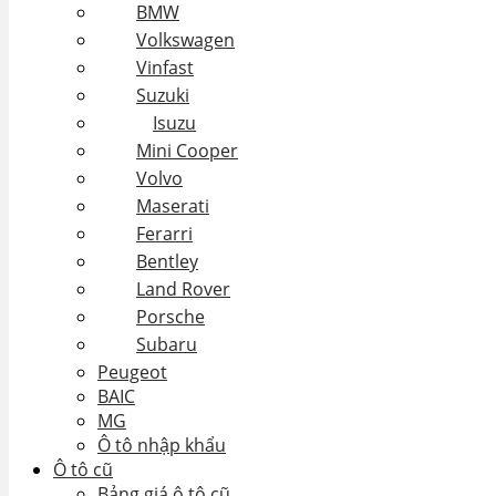
BMW
Volkswagen
Vinfast
Suzuki
Isuzu
Mini Cooper
Volvo
Maserati
Ferarri
Bentley
Land Rover
Porsche
Subaru
Peugeot
BAIC
MG
Ô tô nhập khẩu
Ô tô cũ
Bảng giá ô tô cũ