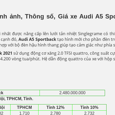
nh ảnh, Thông số, Giá xe Audi A5 Spo
 nhất được nâng cấp lên lưới tản nhiệt Singlegrame có thi
n cạnh đó,
Audi A5 Sportback
tạo hình mới cho phần đèn trư
 hợp với bộ đèn hậu hình thang giúp tạo cảm giác như phía 
k 2021
sử dụng động cơ xăng 2.0 TFSI quattro, công suất cự
200 vòng tua/phút. Hệ dẫn động quattro của xe với hộp số
ck
2.480.000.000
Nội, TPHCM, Tỉnh.
Nội
TPHCM
Tỉnh 12%
Tỉnh 10%
02
1.710
2.780
2.732