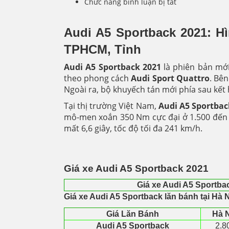
Chức năng bình luận bị tắt
ở
Audi
A5
Audi A5 Sportback 2021: Hì
Sportback
TPHCM, Tỉnh
Audi A5 Sportback 2021
là phiên bản mới
theo phong cách
Audi Sport Quattro
. Bê
Ngoài ra, bộ khuyếch tán mới phía sau kết
Tại thị trường Việt Nam,
Audi A5 Sportbac
mô-men xoắn 350 Nm cực đại ở 1.500 đến 4.
mất 6,6 giây, tốc độ tối đa 241 km/h.
Giá xe Audi A5 Sportback 2021
Giá xe Audi A5 Sportba
Giá xe Audi A5 Sportback lăn bánh tại Hà 
Giá Lăn Bánh
Hà 
Audi A5 Sportback
2.8