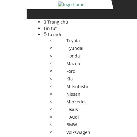
Skip
Skip
to
to
navigation
content
Trang chủ
Tin tức
Ô tô mới
Toyota
Hyundai
Honda
Mazda
Ford
Kia
Mitsubishi
Nissan
Mercedes
Lexus
Audi
BMW
Volkswagen