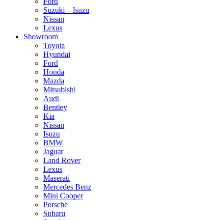
Ford
Suzuki – Isuzu
Nissan
Lexus
Showroom
Toyota
Hyundai
Ford
Honda
Mazda
Mitsubishi
Audi
Bentley
Kia
Nissan
Isuzu
BMW
Jaguar
Land Rover
Lexus
Maserati
Mercedes Benz
Mini Cooper
Porsche
Subaru