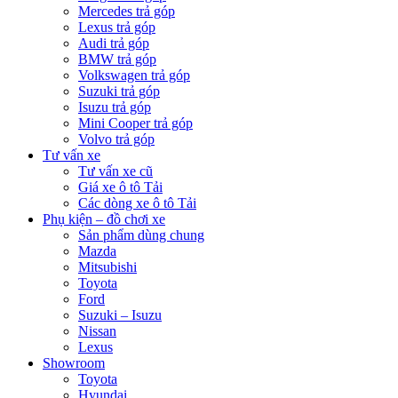
Mercedes trả góp
Lexus trả góp
Audi trả góp
BMW trả góp
Volkswagen trả góp
Suzuki trả góp
Isuzu trả góp
Mini Cooper trả góp
Volvo trả góp
Tư vấn xe
Tư vấn xe cũ
Giá xe ô tô Tải
Các dòng xe ô tô Tải
Phụ kiện – đồ chơi xe
Sản phẩm dùng chung
Mazda
Mitsubishi
Toyota
Ford
Suzuki – Isuzu
Nissan
Lexus
Showroom
Toyota
Hyundai