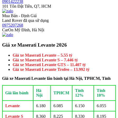
0901422238
101 Tôn Đật Tiên, Q7, HCM
Mua Bán - Định Giá
Land Rover đã qua sử dụng
0975207268
CarOn Mỹ Đình, Hà Nội
Giá xe Maserati Levante 2026
Giá xe Maserati Levante – 5.55 tỷ
Giá xe Maserati Levante S – 7.446 tỷ
Giá xe Maserati Levante GTS – 11.407 tỷ
Giá xe Maserati Levante Trofeo – 13.992 tỷ
Giá xe Maserati Levante lăn bánh tại Hà Nội, TPHCM, Tỉnh
Hà
Tỉnh
Tỉnh
Giá lăn bánh
TPHCM
Nội
12%
10%
Levante
6.180
6.085
6.150
6.055
Levante S
8.360
8.225
8.330
8.195