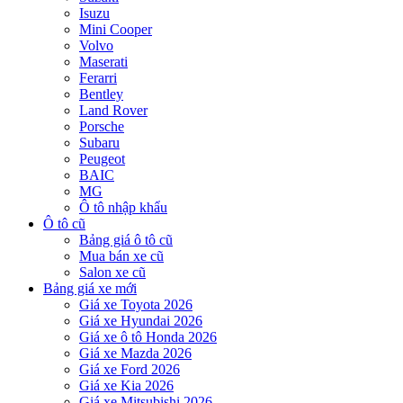
Isuzu
Mini Cooper
Volvo
Maserati
Ferarri
Bentley
Land Rover
Porsche
Subaru
Peugeot
BAIC
MG
Ô tô nhập khẩu
Ô tô cũ
Bảng giá ô tô cũ
Mua bán xe cũ
Salon xe cũ
Bảng giá xe mới
Giá xe Toyota 2026
Giá xe Hyundai 2026
Giá xe ô tô Honda 2026
Giá xe Mazda 2026
Giá xe Ford 2026
Giá xe Kia 2026
Giá xe Mitsubishi 2026