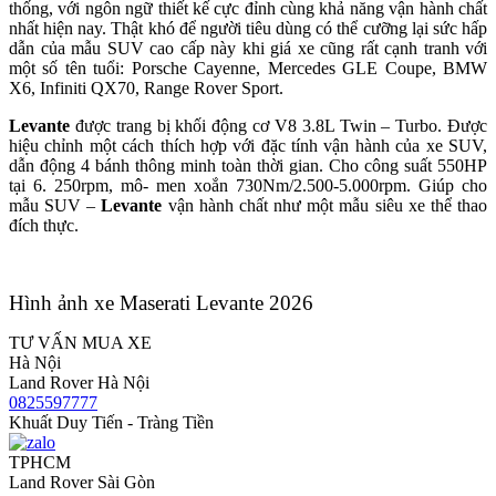
thống, với ngôn ngữ thiết kế cực đỉnh cùng khả năng vận hành chất
nhất hiện nay. Thật khó để người tiêu dùng có thể cưỡng lại sức hấp
dẫn của mẫu SUV cao cấp này khi giá xe cũng rất cạnh tranh với
một số tên tuổi: Porsche Cayenne, Mercedes GLE Coupe, BMW
X6, Infiniti QX70, Range Rover Sport.
Levante
được trang bị khối động cơ V8 3.8L Twin – Turbo. Được
hiệu chỉnh một cách thích hợp với đặc tính vận hành của xe SUV,
dẫn động 4 bánh thông minh toàn thời gian. Cho công suất 550HP
tại 6. 250rpm, mô- men xoắn 730Nm/2.500-5.000rpm. Giúp cho
mẫu SUV –
Levante
vận hành chất như một mẫu siêu xe thể thao
đích thực.
Hình ảnh xe Maserati Levante 2026
TƯ VẤN MUA XE
Hà Nội
Land Rover Hà Nội
0825597777
Khuất Duy Tiến - Tràng Tiền
TPHCM
Land Rover Sài Gòn