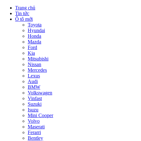
Trang chủ
Tin tức
Ô tô mới
Toyota
Hyundai
Honda
Mazda
Ford
Kia
Mitsubishi
Nissan
Mercedes
Lexus
Audi
BMW
Volkswagen
Vinfast
Suzuki
Isuzu
Mini Cooper
Volvo
Maserati
Ferarri
Bentley