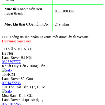
Mức tiêu hao nhiên liệu
8,3 l/100 km
ngoại thành
Mức khí thải CO
2
hỗn hợp
249 g/km
>>> Thông tin sản phẩm Levante mới được lấy từ Website:
Dailymuabanxe.net
TƯ VẤN MUA XE
Hà Nội
Land Rover Hà Nội
0825597777
Khuất Duy Tiến - Tràng Tiền
TPHCM
Land Rover Sài Gòn
0901422238
101 Tôn Đật Tiên, Q7, HCM
Mua Bán - Định Giá
Land Rover đã qua sử dụng
0975207268