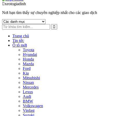
to
to
xeotogiadinh
.com
navigation
content
Nơi bạn tìm thấy sự chuyên nghiệp nhất cho các giao dịch
Trang chủ
Tin tức
Ô tô mới
Toyota
Hyundai
Honda
Mazda
Ford
Kia
Mitsubishi
Nissan
Mercedes
Lexus
Audi
BMW
Volkswagen
Vinfast
Suzuki