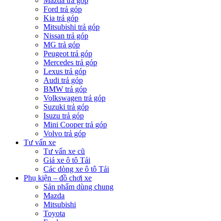
Mazda trả góp
Ford trả góp
Kia trả góp
Mitsubishi trả góp
Nissan trả góp
MG trả góp
Peugeot trả góp
Mercedes trả góp
Lexus trả góp
Audi trả góp
BMW trả góp
Volkswagen trả góp
Suzuki trả góp
Isuzu trả góp
Mini Cooper trả góp
Volvo trả góp
Tư vấn xe
Tư vấn xe cũ
Giá xe ô tô Tải
Các dòng xe ô tô Tải
Phụ kiện – đồ chơi xe
Sản phẩm dùng chung
Mazda
Mitsubishi
Toyota