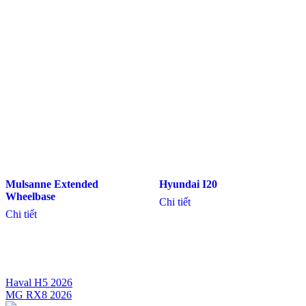
Mulsanne Extended
Hyundai I20
Wheelbase
Chi tiết
Chi tiết
Haval H5 2026
MG RX8 2026
Điều