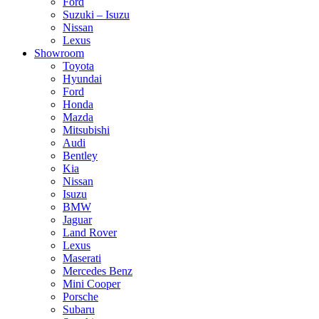
Ford
Suzuki – Isuzu
Nissan
Lexus
Showroom
Toyota
Hyundai
Ford
Honda
Mazda
Mitsubishi
Audi
Bentley
Kia
Nissan
Isuzu
BMW
Jaguar
Land Rover
Lexus
Maserati
Mercedes Benz
Mini Cooper
Porsche
Subaru