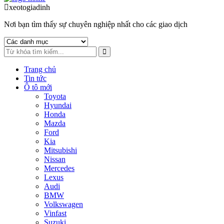
to
to
xeotogiadinh
.com
navigation
content
Nơi bạn tìm thấy sự chuyên nghiệp nhất cho các giao dịch
Trang chủ
Tin tức
Ô tô mới
Toyota
Hyundai
Honda
Mazda
Ford
Kia
Mitsubishi
Nissan
Mercedes
Lexus
Audi
BMW
Volkswagen
Vinfast
Suzuki