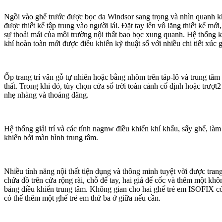
Ngồi vào ghế trước được bọc da Windsor sang trọng và nhìn quanh k
được thiết kế tập trung vào người lái. Đặt tay lên vô lăng thiết kế m
sự thoải mái của môi trường nội thất bao bọc xung quanh. Hệ thống 
khí hoàn toàn mới được điều khiển kỹ thuật số với nhiều chi tiết xúc g
Ốp trang trí vân gỗ tự nhiên hoặc bằng nhôm trên táp-lô và trung tâm
thất. Trong khi đó, tùy chọn cửa sổ trời toàn cảnh cố định hoặc trượt
nhẹ nhàng và thoáng đãng.
Hệ thống giải trí và các tính nagnw điều khiển khí khẩu, sấy ghế, l
khiển bởi màn hình trung tâm.
Nhiều tính năng nội thất tiện dụng và thông minh tuyệt vời được tra
chứa đồ trên cửa rộng rãi, chỗ để tay, hai giá để cốc và thêm một kh
bảng điều khiển trung tâm. Không gian cho hai ghế trẻ em ISOFIX có
có thể thêm một ghế trẻ em thứ ba ở giữa nếu cần.