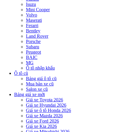
Isuzu
Mini Cooper
Volvo
Maserati
Ferarri
Bentley
Land Rover
Porsche
Subaru
Peugeot
BAIC
MG
Ô tô nhập khẩu
Ô tô cũ
Bảng giá ô tô cũ
Mua bán xe cũ
Salon xe cũ
Bảng giá xe mới
Giá xe Toyota 2026
Giá xe Hyundai 2026
Giá xe ô tô Honda 2026
Giá xe Mazda 2026
Giá xe Ford 2026
Giá xe Kia 2026
Giá xe Mitsubishi 2026