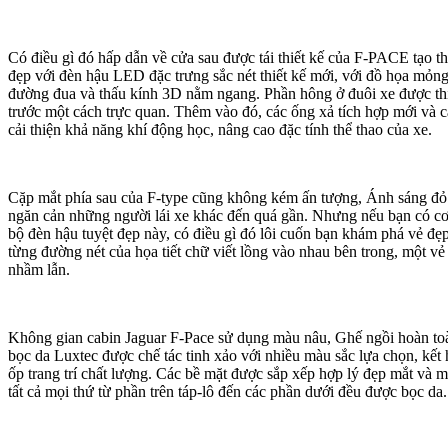
Có điều gì đó hấp dẫn về cửa sau được tái thiết kế của F-PACE tạo t
đẹp với đèn hậu LED đặc trưng sắc nét thiết kế mới, với đồ họa mỏn
đường đua và thấu kính 3D nằm ngang. Phần hông ở đuôi xe được thi
trước một cách trực quan. Thêm vào đó, các ống xả tích hợp mới và c
cải thiện khả năng khí động học, nâng cao đặc tính thể thao của xe.
Cặp mắt phía sau của F-type cũng không kém ấn tượng, Ánh sáng đ
ngăn cản những người lái xe khác đến quá gần. Nhưng nếu bạn có cơ
bộ đèn hậu tuyệt đẹp này, có điều gì đó lôi cuốn bạn khám phá vẻ đẹ
từng đường nét của họa tiết chữ viết lồng vào nhau bên trong, một v
nhầm lẫn.
Không gian cabin Jaguar F-Pace sử dụng màu nâu, Ghế ngồi hoàn to
bọc da Luxtec được chế tác tinh xảo với nhiều màu sắc lựa chọn, kết 
ốp trang trí chất lượng. Các bề mặt được sắp xếp hợp lý đẹp mắt và 
tất cả mọi thứ từ phần trên táp-lô đến các phần dưới đều được bọc da.