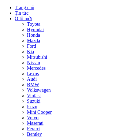
Trang chủ
Tin tức
Ô tô mới
Toyota
Hyundai
Honda
Mazda
Ford
Kia
Mitsubishi
Nissan
Mercedes
Lexus
Audi
BMW
Volkswagen
Vinfast
Suzuki
Isuzu
Mini Cooper
Volvo
Maserati
Ferarri
Bentley