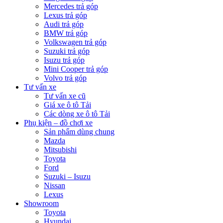
Mercedes trả góp
Lexus trả góp
Audi trả góp
BMW trả góp
Volkswagen trả góp
Suzuki trả góp
Isuzu trả góp
Mini Cooper trả góp
Volvo trả góp
Tư vấn xe
Tư vấn xe cũ
Giá xe ô tô Tải
Các dòng xe ô tô Tải
Phụ kiện – đồ chơi xe
Sản phẩm dùng chung
Mazda
Mitsubishi
Toyota
Ford
Suzuki – Isuzu
Nissan
Lexus
Showroom
Toyota
Hyundai