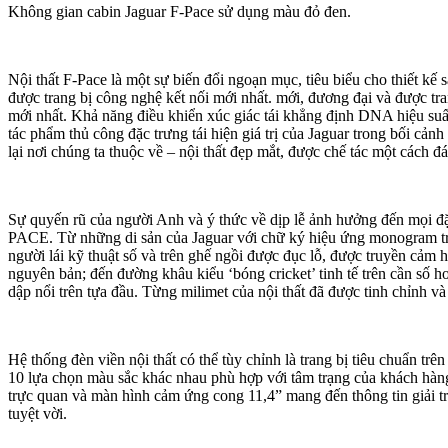
Không gian cabin Jaguar F-Pace sử dụng màu đỏ đen.
Nội thất F-Pace là một sự biến đổi ngoạn mục, tiêu biểu cho thiết kế 
được trang bị công nghệ kết nối mới nhất. mới, đương đại và được tra
mới nhất. Khả năng điều khiển xúc giác tái khẳng định DNA hiệu suất
tác phẩm thủ công đặc trưng tái hiện giá trị của Jaguar trong bối cảnh 
lại nơi chúng ta thuộc về – nội thất đẹp mắt, được chế tác một cách đ
Sự quyến rũ của người Anh và ý thức về dịp lễ ảnh hưởng đến mọi đặ
PACE. Từ những di sản của Jaguar với chữ ký hiệu ứng monogram tr
người lái kỹ thuật số và trên ghế ngồi được đục lỗ, được truyền cảm 
nguyên bản; đến đường khâu kiểu ‘bóng cricket’ tinh tế trên cần số h
dập nổi trên tựa đầu. Từng milimet của nội thất đã được tinh chỉnh và 
Hệ thống đèn viền nội thất có thể tùy chỉnh là trang bị tiêu chuẩn trên
10 lựa chọn màu sắc khác nhau phù hợp với tâm trạng của khách hàn
trực quan và màn hình cảm ứng cong 11,4” mang đến thông tin giải t
tuyệt vời.