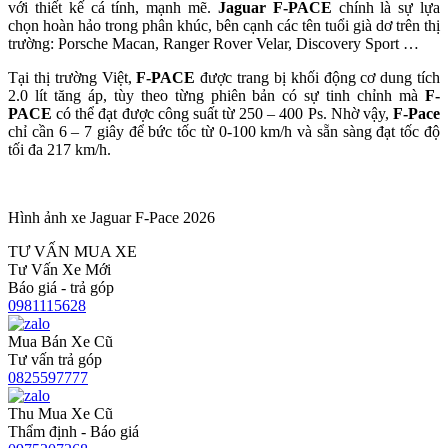
với thiết kế cá tính, mạnh mẽ.
Jaguar F-PACE
chính là sự lựa
chọn hoàn hảo trong phân khúc, bên cạnh các tên tuổi già dơ trên thị
trường: Porsche Macan, Ranger Rover Velar, Discovery Sport …
Tại thị trường Việt,
F-PACE
được trang bị khối động cơ dung tích
2.0 lít tăng áp, tùy theo từng phiên bản có sự tinh chỉnh mà
F-
PACE
có thể đạt được công suất từ 250 – 400 Ps. Nhờ vậy,
F-Pace
chỉ cần 6 – 7 giây để bức tốc từ 0-100 km/h và sẵn sàng đạt tốc độ
tối đa 217 km/h.
Hình ảnh xe Jaguar F-Pace 2026
TƯ VẤN MUA XE
Tư Vấn Xe Mới
Báo giá - trả góp
0981115628
Mua Bán Xe Cũ
Tư vấn trả góp
0825597777
Thu Mua Xe Cũ
Thẩm định - Báo giá