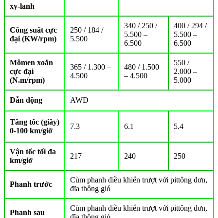
xy-lanh
340 / 250 /
400 / 294 /
Công suất cực
250 / 184 /
5.500 –
5.500 –
đại (KW/rpm)
5.500
6.500
6.500
Mômen xoắn
550 /
365 / 1.300 –
480 / 1.500
cực đại
2.000 –
4.500
– 4.500
(N.m/rpm)
5.000
Dẫn động
AWD
Tăng tốc (giây)
7.3
6.1
5.4
0-100 km/giờ
Vận tốc tối đa
217
240
250
km/giờ
Cùm phanh điều khiển trượt với pittông đơn,
Phanh trước
đĩa thông gió
Cùm phanh điều khiển trượt với pittông đơn,
Phanh sau
đĩa thông gió