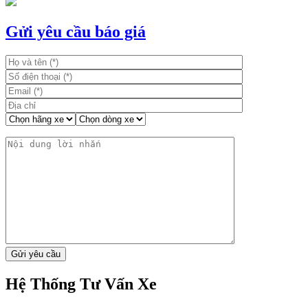
hướng
bài
Gửi yêu cầu báo giá
viết
Hệ Thống Tư Vấn Xe