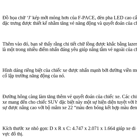
Đồ họa chữ ‘J’ kép mới mỏng hơn của F-PACE, đèn pha LED cao cấ
đặc trưng được thiết kế nhằm tăng vẻ năng động và quyết đoán của ch
Thêm vào đó, bạn sẽ thấy rằng chi tiết chữ lồng được khắc bằng lazer
là một trong nhiều điểm nhấn đáng yêu giúp nâng tầm vẻ ngoài của c
Hình dáng riêng biệt của chiếc xe được nhấn mạnh bởi đường viền m
cố lập trường năng động của nó.
Đường hông càng làm tăng thêm vẻ quyết đoán của chiếc xe. Các chi 
xe mang đến cho chiếc SUV đặc biệt này một sự hiện diện tuyệt vời h
sự được nâng cao với bộ mâm xe 22 “màu đen bóng kết hợp màu đe
Kích thước xe nhỏ gọn: D x R x C: 4.747 x 2.071 x 1.664 giúp xe di 
vực đô thị.