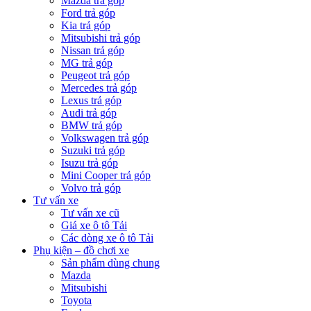
Mazda trả góp
Ford trả góp
Kia trả góp
Mitsubishi trả góp
Nissan trả góp
MG trả góp
Peugeot trả góp
Mercedes trả góp
Lexus trả góp
Audi trả góp
BMW trả góp
Volkswagen trả góp
Suzuki trả góp
Isuzu trả góp
Mini Cooper trả góp
Volvo trả góp
Tư vấn xe
Tư vấn xe cũ
Giá xe ô tô Tải
Các dòng xe ô tô Tải
Phụ kiện – đồ chơi xe
Sản phẩm dùng chung
Mazda
Mitsubishi
Toyota