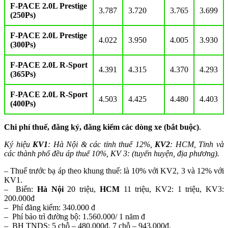
F-PACE 2.0L Prestige
3.787
3.720
3.765
3.699
(250Ps)
F-PACE 2.0L Prestige
4.022
3.950
4.005
3.930
(300Ps)
F-PACE 2.0L R-Sport
4.391
4.315
4.370
4.293
(365Ps)
F-PACE 2.0L R-Sport
4.503
4.425
4.480
4.403
(400Ps)
Chi phí thuế, đăng ký, đăng kiểm các dòng xe (bắt buộc)
.
Ký hiệu
KV1
: Hà Nội & các tỉnh thuế 12%,
KV2
: HCM, Tỉnh và
các thành phố đều áp thuế 10%, KV 3: (tuyến huyện, địa phương).
– Thuế trước bạ áp theo khung thuế: là 10% với KV2, 3 và 12% với
KV1.
– Biển:
Hà Nội
20 triệu,
HCM
11 triệu, KV2: 1 triệu, KV3:
200.000đ
– Phí đăng kiểm: 340.000 đ
– Phí bảo trì đường bộ: 1.560.000/ 1 năm đ
– BH TNDS: 5 chỗ – 480.000đ, 7 chỗ – 943.000đ.