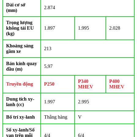
Dài cơ sở
2.874
(mm)
Trọng lượng
không tải EU
1.897
1.995
2.028
(kg)
Khoảng sáng
213
gầm xe
Bán kính quay
5,97
đầu (m)
P340
P400
Truyền động
P250
MHEV
MHEV
Dung tích xy-
1.997
2.995
lanh (cc)
Bố trí xy-lanh
Thẳng hàng
V
Số xy-lanh/Số
van trên mỗi
4/4
6/4