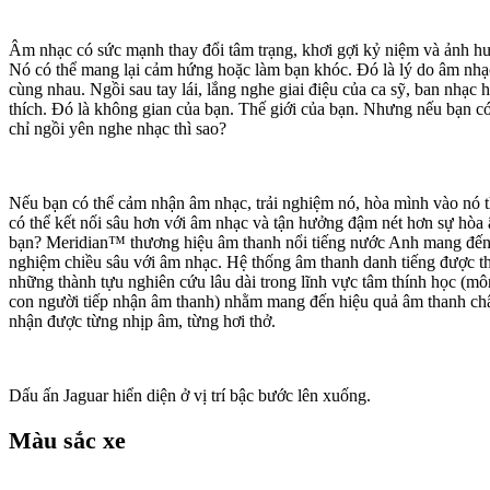
Âm nhạc có sức mạnh thay đổi tâm trạng, khơi gợi kỷ niệm và ảnh hưở
Nó có thể mang lại cảm hứng hoặc làm bạn khóc. Đó là lý do âm nhạ
cùng nhau. Ngồi sau tay lái, lắng nghe giai điệu của ca sỹ, ban nhạc 
thích. Đó là không gian của bạn. Thế giới của bạn. Nhưng nếu bạn có
chỉ ngồi yên nghe nhạc thì sao?
Nếu bạn có thể cảm nhận âm nhạc, trải nghiệm nó, hòa mình vào nó t
có thể kết nối sâu hơn với âm nhạc và tận hưởng đậm nét hơn sự hòa 
bạn? Meridian™ thương hiệu âm thanh nổi tiếng nước Anh mang đến c
nghiệm chiều sâu với âm nhạc. Hệ thống âm thanh danh tiếng được thiế
những thành tựu nghiên cứu lâu dài trong lĩnh vực tâm thính học (mô
con người tiếp nhận âm thanh) nhằm mang đến hiệu quả âm thanh ch
nhận được từng nhịp âm, từng hơi thở.
Dấu ấn Jaguar hiển diện ở vị trí bậc bước lên xuống.
Màu sắc xe