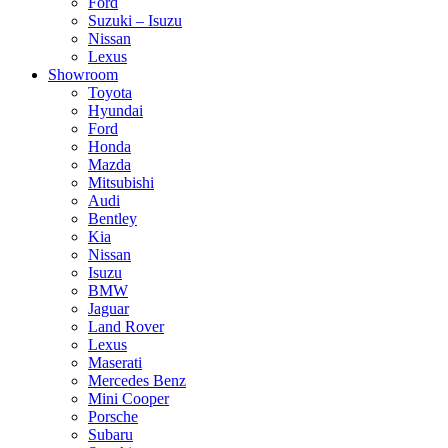
Ford
Suzuki – Isuzu
Nissan
Lexus
Showroom
Toyota
Hyundai
Ford
Honda
Mazda
Mitsubishi
Audi
Bentley
Kia
Nissan
Isuzu
BMW
Jaguar
Land Rover
Lexus
Maserati
Mercedes Benz
Mini Cooper
Porsche
Subaru