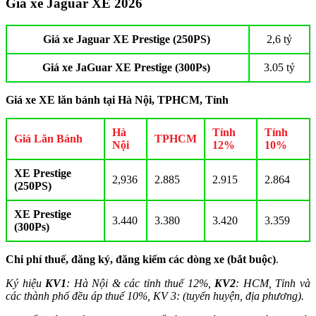
Giá xe Jaguar XE 2026
Giá xe Jaguar XE Prestige (250PS)
2,6 tỷ
Giá xe JaGuar XE Prestige (300Ps)
3.05 tỷ
Giá xe XE lăn bánh tại Hà Nội, TPHCM, Tỉnh
Hà
Tỉnh
Tỉnh
Giá Lăn Bánh
TPHCM
Nội
12%
10%
XE Prestige
2,936
2.885
2.915
2.864
(250PS)
XE Prestige
3.440
3.380
3.420
3.359
(300Ps)
Chi phí thuế, đăng ký, đăng kiểm các dòng xe (bắt buộc)
.
Ký hiệu
KV1
: Hà Nội & các tỉnh thuế 12%,
KV2
: HCM, Tỉnh và
các thành phố đều áp thuế 10%, KV 3: (tuyến huyện, địa phương).