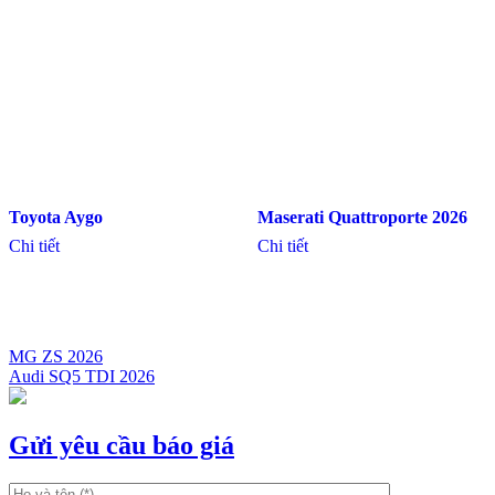
Toyota Aygo
Maserati Quattroporte 2026
Chi tiết
Chi tiết
MG ZS 2026
Audi SQ5 TDI 2026
Điều
hướng
bài
Gửi yêu cầu báo giá
viết