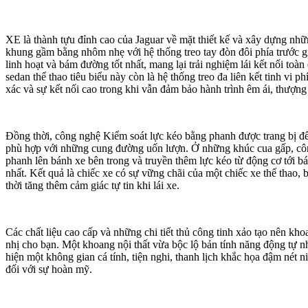
XE là thành tựu đỉnh cao của Jaguar về mặt thiết kế và xây dựng nh
khung gầm bằng nhôm nhẹ với hệ thống treo tay đòn đôi phía trước g
linh hoạt và bám đường tốt nhất, mang lại trải nghiệm lái kết nối toàn
sedan thể thao tiêu biểu này còn là hệ thống treo đa liên kết tinh vi p
xác và sự kết nối cao trong khi vẫn đảm bảo hành trình êm ái, thượng
Đồng thời, công nghệ Kiểm soát lực kéo bằng phanh được trang bị 
phù hợp với những cung đường uốn lượn. Ở những khúc cua gấp, cô
phanh lên bánh xe bên trong và truyền thêm lực kéo từ động cơ tới b
nhất. Kết quả là chiếc xe có sự vững chãi của một chiếc xe thể thao
thời tăng thêm cảm giác tự tin khi lái xe.
Các chất liệu cao cấp và những chi tiết thủ công tinh xảo tạo nên kho
nhị cho bạn. Một khoang nội thất vừa bộc lộ bản tính năng động tự nh
hiện một không gian cá tính, tiện nghi, thanh lịch khắc họa đậm nét
đối với sự hoàn mỹ.