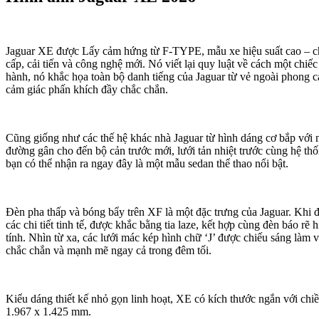
Jaguar XE được Lấy cảm hứng từ F-TYPE, mẫu xe hiệu suất cao – ch
cấp, cải tiến và công nghệ mới. Nó viết lại quy luật về cách một chi
hành, nó khắc họa toàn bộ danh tiếng của Jaguar từ vẻ ngoài phong cá
cảm giác phấn khích đầy chắc chắn.
Cũng giống như các thế hệ khác nhà Jaguar từ hình dáng cơ bắp với 
đường gân cho đến bộ cản trước mới, lưới tản nhiệt trước cùng hệ th
bạn có thể nhận ra ngay đây là một mẫu sedan thể thao nổi bật.
Đèn pha thấp và bóng bẩy trên XF là một đặc trưng của Jaguar. Khi đ
các chi tiết tinh tế, được khắc bằng tia laze, kết hợp cùng đèn báo r
tính. Nhìn từ xa, các lưới mác kép hình chữ ‘J’ được chiếu sáng làm 
chắc chắn và mạnh mẽ ngay cả trong đêm tối.
Kiểu dáng thiết kế nhỏ gọn linh hoạt, XE có kích thước ngắn với chiề
1.967 x 1.425 mm.