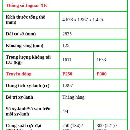
Thông số Jaguar XE
Kích thước tổng thể
4.678 x 1.967 x 1.425
(mm)
Dài cơ sở (mm)
2835
Khoảng sáng (mm)
125
Trọng lượng không tải
1611
1633
EU (kg)
Truyền động
P250
P300
Dung tích xy-lanh (cc)
1.997
Bố trí xy-lanh
Thẳng hàng
Số xy-lanh/Số van trên
4/4
mỗi xy-lanh
Công suất cực đại
250 (184) /
300 (221) /