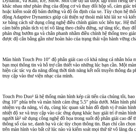
Dynamic, và Rain, Ice, Snow. Mỗi chế độ lái được lập trình riêng để
khác nhau như phản ứng của động cơ và thay đổi hộp số, cảm giác trê
hoặc kiểm soát độ bám đường và độ ổn định của xe. Tùy chọn hệ thố
động Adaptive Dynamics giúp cải thiện sự thoải mái khi lái xe và ki
xe bằng cách sử dụng công nghệ điều chỉnh giảm xóc liên tục. Hệ thố
cảm biến phân tích vị trí vô lăng theo chiều đứng, sự tăng tốc, thay đ
phản ứng bướm ga và chân phanh nhằm điều chỉnh hệ thống treo giảm
được độ cân bằng gần như hoàn hảo của trạng thái vận hành vững chắc
Màn hình Touch Pro 10″ độ phân giải cao có khả năng cá nhân hóa 
bạn mọi thông tin và hỗ trợ cần thiết vào những lúc bạn cần. Một màn
hiện các tác vụ đa năng đồng thời tính năng kết nối truyền thông đa 
truy cập vào thư viện nhạc của mình.
Touch Pro Duo¹ là hệ thống màn hình kép cải tiến của chúng tôi, b
ứng 10″ phía trên và màn hình cảm ứng 5.5″ phía dưới. Màn hình phí
nhiệm vụ đa năng, ví dụ, cùng lúc quan sát bản đồ định vị ở màn hình
nhiệt độ xe và truy cập vào các ứng dụng khác hay giải trí ở màn hình
người lái² sử dụng công nghệ đồ họa trong suốt độ phân giải cao để t
thông số của xe, danh bạ và các tùy chọn thông tin. Bạn chỉ cần chọ
trên màn hình vào bất cứ lúc nào và kiểm soát mọi thứ từ vô lăng đa