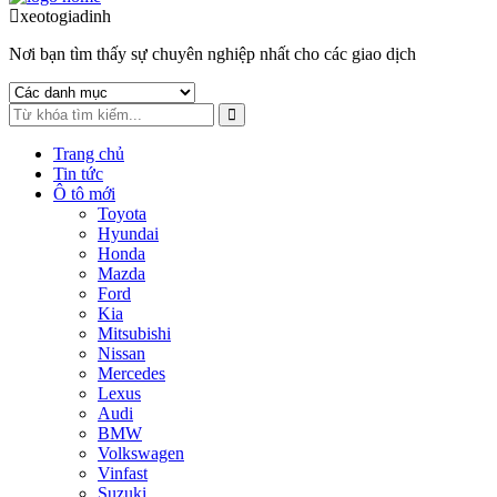
to
to
xeotogiadinh
.com
navigation
content
Nơi bạn tìm thấy sự chuyên nghiệp nhất cho các giao dịch
Trang chủ
Tin tức
Ô tô mới
Toyota
Hyundai
Honda
Mazda
Ford
Kia
Mitsubishi
Nissan
Mercedes
Lexus
Audi
BMW
Volkswagen
Vinfast
Suzuki