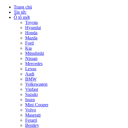
Trang chủ
Tin tức
Ô tô mới
Toyota
Hyundai
Honda
Mazda
Ford
Kia
Mitsubishi
Nissan
Mercedes
Lexus
Audi
BMW
Volkswagen
Vinfast
Suzuki
Isuzu
Mini Cooper
Volvo
Maserati
Ferarri
Bentley