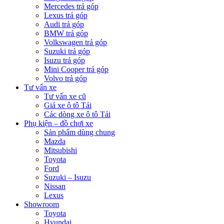
Mercedes trả góp
Lexus trả góp
Audi trả góp
BMW trả góp
Volkswagen trả góp
Suzuki trả góp
Isuzu trả góp
Mini Cooper trả góp
Volvo trả góp
Tư vấn xe
Tư vấn xe cũ
Giá xe ô tô Tải
Các dòng xe ô tô Tải
Phụ kiện – đồ chơi xe
Sản phẩm dùng chung
Mazda
Mitsubishi
Toyota
Ford
Suzuki – Isuzu
Nissan
Lexus
Showroom
Toyota
Hyundai