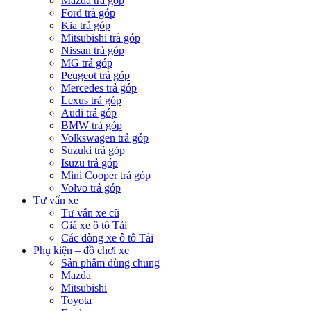
Mazda trả góp
Ford trả góp
Kia trả góp
Mitsubishi trả góp
Nissan trả góp
MG trả góp
Peugeot trả góp
Mercedes trả góp
Lexus trả góp
Audi trả góp
BMW trả góp
Volkswagen trả góp
Suzuki trả góp
Isuzu trả góp
Mini Cooper trả góp
Volvo trả góp
Tư vấn xe
Tư vấn xe cũ
Giá xe ô tô Tải
Các dòng xe ô tô Tải
Phụ kiện – đồ chơi xe
Sản phẩm dùng chung
Mazda
Mitsubishi
Toyota