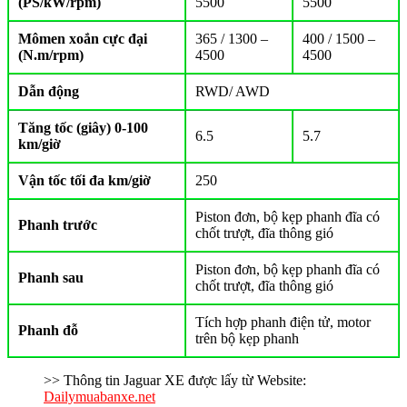
(PS/kW/rpm)
5500
5500
Mômen xoắn cực đại
365 / 1300 –
400 / 1500 –
(N.m/rpm)
4500
4500
Dẫn động
RWD/ AWD
Tăng tốc (giây) 0-100
6.5
5.7
km/giờ
Vận tốc tối đa km/giờ
250
Piston đơn, bộ kẹp phanh đĩa có
Phanh trước
chốt trượt, đĩa thông gió
Piston đơn, bộ kẹp phanh đĩa có
Phanh sau
chốt trượt, đĩa thông gió
Tích hợp phanh điện tử, motor
Phanh đỗ
trên bộ kẹp phanh
>> Thông tin Jaguar XE được lấy từ Website:
Dailymuabanxe.net