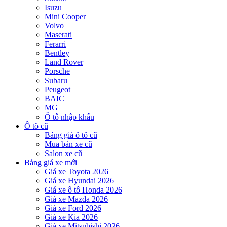
Isuzu
Mini Cooper
Volvo
Maserati
Ferarri
Bentley
Land Rover
Porsche
Subaru
Peugeot
BAIC
MG
Ô tô nhập khẩu
Ô tô cũ
Bảng giá ô tô cũ
Mua bán xe cũ
Salon xe cũ
Bảng giá xe mới
Giá xe Toyota 2026
Giá xe Hyundai 2026
Giá xe ô tô Honda 2026
Giá xe Mazda 2026
Giá xe Ford 2026
Giá xe Kia 2026
Giá xe Mitsubishi 2026