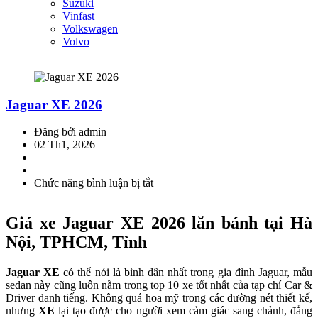
Suzuki
Vinfast
Volkswagen
Volvo
Jaguar XE 2026
Đăng bởi admin
02 Th1, 2026
Chức năng bình luận bị tắt
ở
Jaguar
XE
Giá xe Jaguar XE 2026 lăn bánh tại Hà
2026
Nội, TPHCM, Tỉnh
Jaguar XE
có thể nói là bình dân nhất trong gia đình Jaguar, mẫu
sedan này cũng luôn nằm trong top 10 xe tốt nhất của tạp chí Car &
Driver danh tiếng. Không quá hoa mỹ trong các đường nét thiết kế,
nhưng
XE
lại tạo được cho người xem cảm giác sang chảnh, đẳng