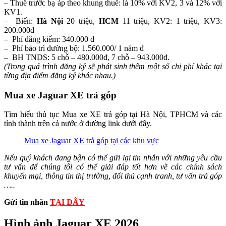
– Thuế trước bạ áp theo khung thuế: là 10% với KV2, 3 và 12% với
KV1.
– Biển:
Hà Nội
20 triệu,
HCM
11 triệu, KV2: 1 triệu, KV3:
200.000đ
– Phí đăng kiểm: 340.000 đ
– Phí bảo trì đường bộ: 1.560.000/ 1 năm đ
– BH TNDS: 5 chỗ – 480.000đ, 7 chỗ – 943.000đ.
(Trong quá trình đăng ký sẽ phát sinh thêm một số chi phí khác tại
từng địa điểm đăng ký khác nhau.)
Mua xe Jaguar XE trả góp
Tìm hiểu thủ tục Mua xe XE trả góp tại Hà Nội, TPHCM và các
tỉnh thành trên cả nước ở đường link dưới đây.
Mua xe Jaguar XE trả góp tại các khu vực
Nếu quý khách đang bận có thể gửi lại tin nhắn với những yêu cầu
tư vấn để chúng tôi có thể giải đáp tốt hơn về các chính sách
khuyến mại, thông tin thị trường, đối thủ cạnh tranh, tư vấn trả góp
…..
Gửi tin nhắn
TẠI ĐÂY
Hình ảnh Jaguar XE 2026