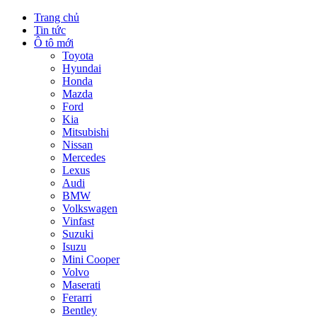
Trang chủ
Tin tức
Ô tô mới
Toyota
Hyundai
Honda
Mazda
Ford
Kia
Mitsubishi
Nissan
Mercedes
Lexus
Audi
BMW
Volkswagen
Vinfast
Suzuki
Isuzu
Mini Cooper
Volvo
Maserati
Ferarri
Bentley