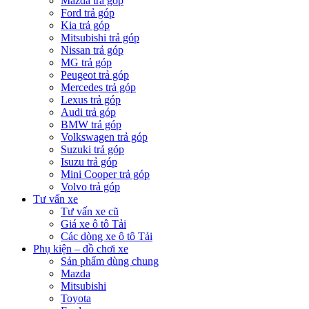
Mazda trả góp
Ford trả góp
Kia trả góp
Mitsubishi trả góp
Nissan trả góp
MG trả góp
Peugeot trả góp
Mercedes trả góp
Lexus trả góp
Audi trả góp
BMW trả góp
Volkswagen trả góp
Suzuki trả góp
Isuzu trả góp
Mini Cooper trả góp
Volvo trả góp
Tư vấn xe
Tư vấn xe cũ
Giá xe ô tô Tải
Các dòng xe ô tô Tải
Phụ kiện – đồ chơi xe
Sản phẩm dùng chung
Mazda
Mitsubishi
Toyota