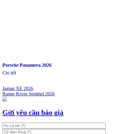
Porsche Panamera 2026
Chi tiết
Jaguar XE 2026
Range Rover Sentinel 2026
Điều
hướng
bài
Gửi yêu cầu báo giá
viết