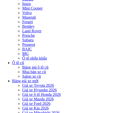
Isuzu
Mini Cooper
Volvo
Maserati
Ferarri
Bentley
Land Rover
Porsche
Subaru
Peugeot
BAIC
MG
Ô tô nhập khẩu
Ô tô cũ
Bảng giá ô tô cũ
Mua bán xe cũ
Salon xe cũ
Bảng giá xe mới
Giá xe Toyota 2026
Giá xe Hyundai 2026
Giá xe ô tô Honda 2026
Giá xe Mazda 2026
Giá xe Ford 2026
Giá xe Kia 2026
Giá xe Mitsubishi 2026