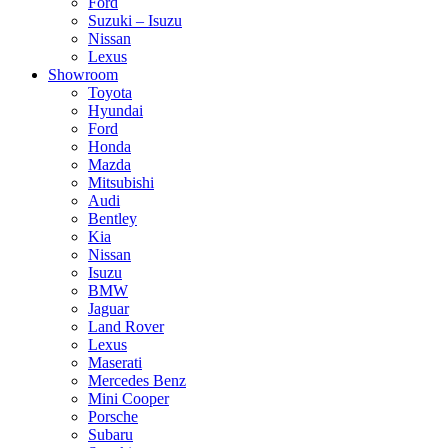
Ford
Suzuki – Isuzu
Nissan
Lexus
Showroom
Toyota
Hyundai
Ford
Honda
Mazda
Mitsubishi
Audi
Bentley
Kia
Nissan
Isuzu
BMW
Jaguar
Land Rover
Lexus
Maserati
Mercedes Benz
Mini Cooper
Porsche
Subaru