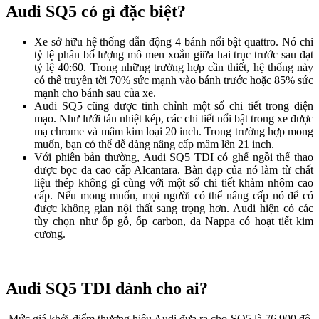
Audi SQ5 có gì đặc biệt?
Xe sở hữu hệ thống dẫn động 4 bánh nổi bật quattro. Nó chi
tỷ lệ phân bố lượng mô men xoắn giữa hai trục trước sau đạt
tỷ lệ 40:60. Trong những trường hợp cần thiết, hệ thống này
có thể truyền tời 70% sức mạnh vào bánh trước hoặc 85% sức
mạnh cho bánh sau của xe.
Audi SQ5 cũng được tinh chỉnh một số chi tiết trong diện
mạo. Như lưới tản nhiệt kép, các chi tiết nổi bật trong xe được
mạ chrome và mâm kim loại 20 inch. Trong trường hợp mong
muốn, bạn có thể dễ dàng nâng cấp mâm lên 21 inch.
Với phiên bản thường, Audi SQ5 TDI có ghế ngồi thể thao
được bọc da cao cấp Alcantara. Bàn đạp của nó làm từ chất
liệu thép không gỉ cùng với một số chi tiết khảm nhôm cao
cấp. Nếu mong muốn, mọi người có thể nâng cấp nó để có
được không gian nội thất sang trọng hơn. Audi hiện có các
tùy chọn như ốp gỗ, ốp carbon, da Nappa có hoạt tiết kim
cương.
Audi SQ5 TDI dành cho ai?
Mức giá khởi điểm thương hiệu Audi đưa ra cho SQ5 là 76.900 đô.