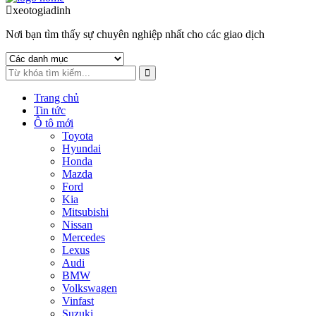
to
to
xeotogiadinh
.com
navigation
content
Nơi bạn tìm thấy sự chuyên nghiệp nhất cho các giao dịch
Trang chủ
Tin tức
Ô tô mới
Toyota
Hyundai
Honda
Mazda
Ford
Kia
Mitsubishi
Nissan
Mercedes
Lexus
Audi
BMW
Volkswagen
Vinfast
Suzuki