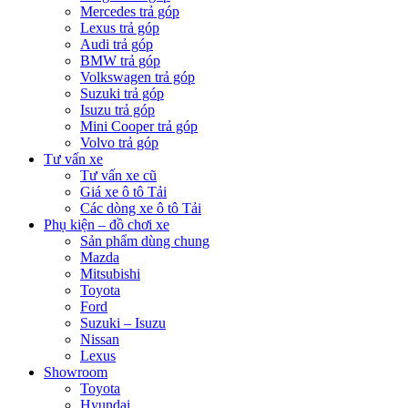
Mercedes trả góp
Lexus trả góp
Audi trả góp
BMW trả góp
Volkswagen trả góp
Suzuki trả góp
Isuzu trả góp
Mini Cooper trả góp
Volvo trả góp
Tư vấn xe
Tư vấn xe cũ
Giá xe ô tô Tải
Các dòng xe ô tô Tải
Phụ kiện – đồ chơi xe
Sản phẩm dùng chung
Mazda
Mitsubishi
Toyota
Ford
Suzuki – Isuzu
Nissan
Lexus
Showroom
Toyota
Hyundai