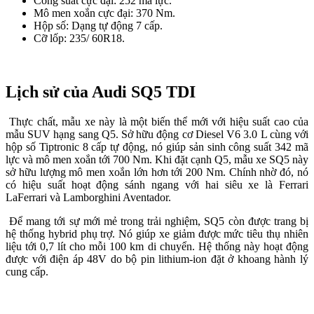
Công suất cực đại: 252 mã lực.
Mô men xoắn cực đại: 370 Nm.
Hộp số: Dạng tự động 7 cấp.
Cỡ lốp: 235/ 60R18.
Lịch sử của Audi SQ5 TDI
Thực chất, mẫu xe này là một biến thể mới với hiệu suất cao của
mẫu SUV hạng sang Q5. Sở hữu động cơ Diesel V6 3.0 L cùng với
hộp số Tiptronic 8 cấp tự động, nó giúp sản sinh công suất 342 mã
lực và mô men xoắn tới 700 Nm. Khi đặt cạnh Q5, mẫu xe SQ5 này
sở hữu lượng mô men xoắn lớn hơn tới 200 Nm. Chính nhờ đó, nó
có hiệu suất hoạt động sánh ngang với hai siêu xe là Ferrari
LaFerrari và Lamborghini Aventador.
Để mang tới sự mới mẻ trong trải nghiệm, SQ5 còn được trang bị
hệ thống hybrid phụ trợ. Nó giúp xe giảm được mức tiêu thụ nhiên
liệu tới 0,7 lít cho mỗi 100 km di chuyển. Hệ thống này hoạt động
được với điện áp 48V do bộ pin lithium-ion đặt ở khoang hành lý
cung cấp.