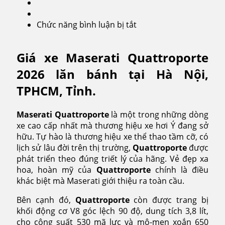
Chức năng bình luận bị tắt
ở
Maserati
Quattroporte
Giá xe Maserati Quattroporte
2026
2026 lăn bánh tại Hà Nội,
TPHCM, Tỉnh.
Maserati Quattroporte
là một trong những dòng
xe cao cấp nhất mà thương hiệu xe hơi Ý đang sở
hữu. Tự hào là thương hiệu xe thể thao tầm cỡ, có
lịch sử lâu đời trên thị trường,
Quattroporte
được
phát triển theo đúng triết lý của hãng. Vẻ đẹp xa
hoa, hoàn mỹ của
Quattroporte
chính là điều
khác biệt mà Maserati giới thiệu ra toàn cầu.
Bên cạnh đó,
Quattroporte
còn được trang bị
khối động cơ V8 góc lệch 90 độ, dung tích 3,8 lít,
cho công suất 530 mã lực và mô-men xoắn 650