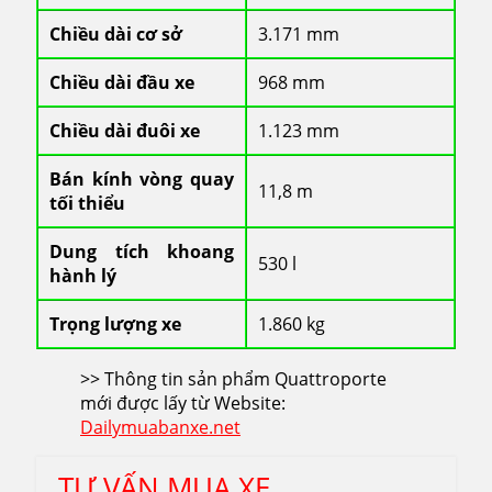
Chiều dài cơ sở
3.171 mm
Chiều dài đầu xe
968 mm
Chiều dài đuôi xe
1.123 mm
Bán kính vòng quay
11,8 m
tối thiểu
Dung tích khoang
530 l
hành lý
Trọng lượng xe
1.860 kg
>> Thông tin sản phẩm Quattroporte
mới được lấy từ Website:
Dailymuabanxe.net
TƯ VẤN MUA XE