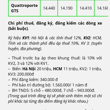
Quattroporte
14.440
14.190
14.410
14.160
GTS
Chi phí thuế, đăng ký, đăng kiểm các dòng xe
(bắt buộc)
.
Ký hiệu
KV1
: Hà Nội & các tỉnh thuế 12%,
KV2
: HCM,
Tỉnh và các thành phố đều áp thuế 10%, KV 3: (tuyến
huyện, địa phương).
– Thuế trước bạ áp theo khung thuế: là 10% với
KV2, 3 và 12% với KV1.
– Biển:
Hà Nội
20 triệu,
HCM
11 triệu, KV2: 1 triệu,
KV3: 200.000đ
– Phí đăng kiểm: 340.000 đ
– Phí bảo trì đường bộ: 1.560.000/ 1 năm đ
– BH TNDS: 5 chỗ – 480.000đ, 7 chỗ – 943.000đ.
(Trong quá trình đăng ký sẽ phát sinh thêm một số chi
phí khác tại từng địa điểm đăng ký khác nhau.)