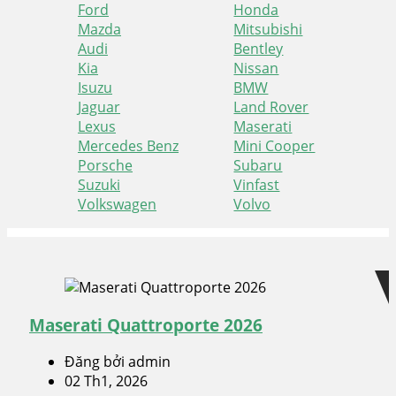
Ford
Honda
Mazda
Mitsubishi
Audi
Bentley
Kia
Nissan
Isuzu
BMW
Jaguar
Land Rover
Lexus
Maserati
Mercedes Benz
Mini Cooper
Porsche
Subaru
Suzuki
Vinfast
Volkswagen
Volvo
Skip
Skip
to
to
navigation
content
Maserati Quattroporte 2026
Đăng bởi admin
02 Th1, 2026