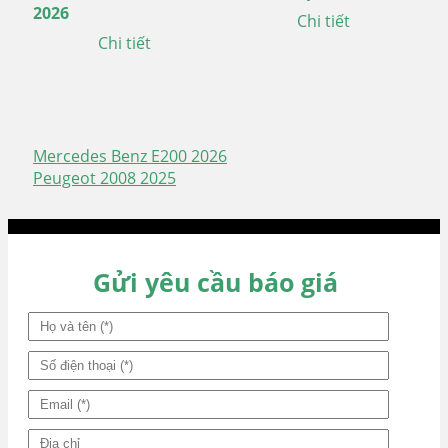
2026
Chi tiết
Chi tiết
Mercedes Benz E200 2026
Điều
Peugeot 2008 2025
hướng
bài
viết
Gửi yêu cầu báo giá