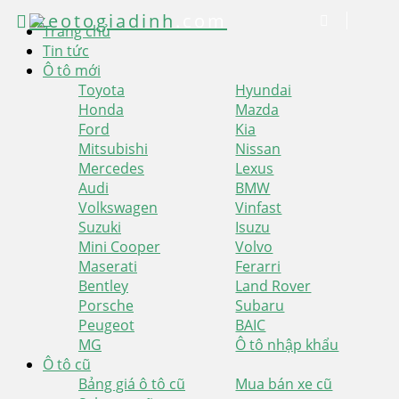
xeotogiadinh
.com
Trang chủ
Tin tức
Ô tô mới
Toyota
Hyundai
Honda
Mazda
Ford
Kia
Mitsubishi
Nissan
Mercedes
Lexus
Audi
BMW
Volkswagen
Vinfast
Suzuki
Isuzu
Mini Cooper
Volvo
Maserati
Ferarri
Bentley
Land Rover
Porsche
Subaru
Peugeot
BAIC
MG
Ô tô nhập khẩu
Ô tô cũ
Bảng giá ô tô cũ
Mua bán xe cũ