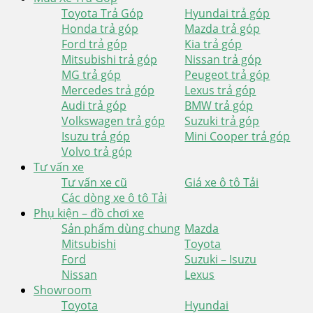
Toyota Trả Góp
Hyundai trả góp
Honda trả góp
Mazda trả góp
Ford trả góp
Kia trả góp
Mitsubishi trả góp
Nissan trả góp
MG trả góp
Peugeot trả góp
Mercedes trả góp
Lexus trả góp
Audi trả góp
BMW trả góp
Volkswagen trả góp
Suzuki trả góp
Isuzu trả góp
Mini Cooper trả góp
Volvo trả góp
Tư vấn xe
Tư vấn xe cũ
Giá xe ô tô Tải
Các dòng xe ô tô Tải
Phụ kiện – đồ chơi xe
Sản phẩm dùng chung
Mazda
Mitsubishi
Toyota
Ford
Suzuki – Isuzu
Nissan
Lexus
Showroom
Toyota
Hyundai