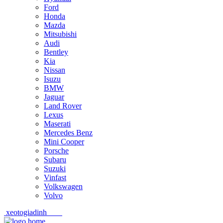
Ford
Honda
Mazda
Mitsubishi
Audi
Bentley
Kia
Nissan
Isuzu
BMW
Jaguar
Land Rover
Lexus
Maserati
Mercedes Benz
Mini Cooper
Porsche
Subaru
Suzuki
Vinfast
Volkswagen
Volvo
xeotogiadinh
.com
Skip
Skip