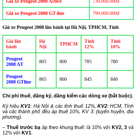
Giá xe Peugeot 2008 Active
739.000.000đ
Giá xe Peugeot 2008 GT-line
799.000.000đ
Giá xe Peugeot 2008 lăn bánh tại Hà Nội, TPHCM, Tỉnh
Giá lăn
Hà
Tỉnh
Tỉnh
TPHCM
bánh
Nội
12%
10%
Peugeot
805
800
785
780
2008 AT
Peugeot
865
860
845
840
2008 GTline
Chi phí thuế, đăng ký, đăng kiểm các dòng xe (bắt buộc).
Ký hiệu
KV1
: Hà Nội & các tỉnh thuế 12%,
KV2
: HCM, Tỉnh
và các thành phố đều áp thuế 10%, KV 3: (tuyến huyện, địa
phương).
–
Thuế trước bạ
áp theo khung thuế: là 10% với
KV2, 3
và
12% với
KV1
.