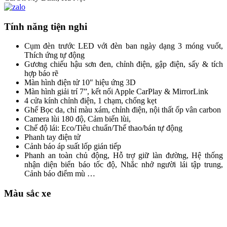
Tính năng tiện nghi
Cụm đèn trước LED với đèn ban ngày dạng 3 móng vuốt,
Thích ứng tự động
Gương chiếu hậu sơn đen, chỉnh điện, gập điện, sấy & tích
hợp báo rẽ
Màn hình điện tử 10″ hiệu ứng 3D
Màn hình giải trí 7”, kết nối Apple CarPlay & MirrorLink
4 cửa kính chỉnh điện, 1 chạm, chống kẹt
Ghế Bọc da, chỉ màu xám, chỉnh điện, nội thất ốp vân carbon
Camera lùi 180 độ, Cảm biến lùi,
Chế độ lái: Eco/Tiêu chuẩn/Thể thao/bán tự động
Phanh tay điện tử
Cảnh báo áp suất lốp gián tiếp
Phanh an toàn chủ động, Hỗ trợ giữ làn đường, Hệ thống
nhận diện biển báo tốc độ, Nhắc nhở người lái tập trung,
Cảnh báo điểm mù …
Màu sắc xe