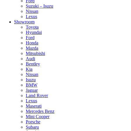
Ford
Suzuki – Isuzu
Nissan
Lexus
Showroom
Toyota
Hyundai
Ford
Honda
Mazda
Mitsubishi
Audi
Bentley
Kia
Nissan
Isuzu
BMW
Jaguar
Land Rover
Lexus
Maserati
Mercedes Benz
Mini Cooper
Porsche
Subaru