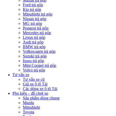
Mazda trả góp
Ford trả góp
Kia trả góp
Mitsubishi trả góp
Nissan trả góp
MG trả góp
Peugeot trả góp
Mercedes trả góp
Lexus trả góp
Audi trả góp
BMW trả góp
Volkswagen trả góp
Suzuki trả góp
Isuzu trả góp
Mini Cooper trả góp
Volvo trả góp
Tư vấn xe
Tư vấn xe cũ
Giá xe ô tô Tải
Các dòng xe ô tô Tải
Phụ kiện – đồ chơi xe
Sản phẩm dùng chung
Mazda
Mitsubishi
Toyota