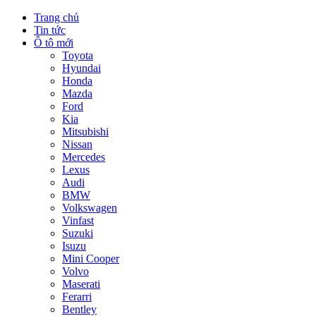
Trang chủ
Tin tức
Ô tô mới
Toyota
Hyundai
Honda
Mazda
Ford
Kia
Mitsubishi
Nissan
Mercedes
Lexus
Audi
BMW
Volkswagen
Vinfast
Suzuki
Isuzu
Mini Cooper
Volvo
Maserati
Ferarri
Bentley