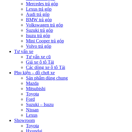
Mercedes trả góp
Lexus trả góp
Audi trả góp
BMW trả góp
Volkswagen trả góp
Suzuki trả góp
Isuzu trả góp
Mini Cooper trả góp
Volvo trả góp
Tư vấn xe
Tư vấn xe cũ
Giá xe ô tô Tải
Các dòng xe ô tô Tải
Phụ kiện – đồ chơi xe
Sản phẩm dùng chung
Mazda
Mitsubishi
Toyota
Ford
Suzuki – Isuzu
Nissan
Lexus
Showroom
Toyota
Hyundai