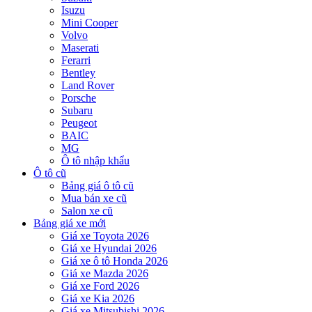
Isuzu
Mini Cooper
Volvo
Maserati
Ferarri
Bentley
Land Rover
Porsche
Subaru
Peugeot
BAIC
MG
Ô tô nhập khẩu
Ô tô cũ
Bảng giá ô tô cũ
Mua bán xe cũ
Salon xe cũ
Bảng giá xe mới
Giá xe Toyota 2026
Giá xe Hyundai 2026
Giá xe ô tô Honda 2026
Giá xe Mazda 2026
Giá xe Ford 2026
Giá xe Kia 2026
Giá xe Mitsubishi 2026