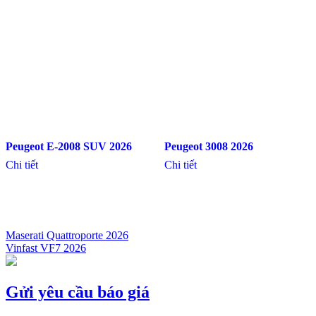
Peugeot E-2008 SUV 2026
Peugeot 3008 2026
Chi tiết
Chi tiết
Maserati Quattroporte 2026
Vinfast VF7 2026
Điều
hướng
bài
Gửi yêu cầu báo giá
viết