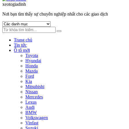
to
to
xeotogiadinh
.com
navigation
content
Nơi bạn tìm thấy sự chuyên nghiệp nhất cho các giao dịch
Trang chủ
Tin tức
Ô tô mới
Toyota
Hyundai
Honda
Mazda
Ford
Kia
Mitsubishi
Nissan
Mercedes
Lexus
Audi
BMW
Volkswagen
Vinfast
Suzuki