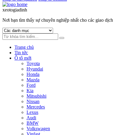
xeotogiadinh
.com
Nơi bạn tìm thấy sự chuyên nghiệp nhất cho các giao dịch
Trang chủ
Tin tức
Ô tô mới
Toyota
Hyundai
Honda
Mazda
Ford
Kia
Mitsubishi
Nissan
Mercedes
Lexus
Audi
BMW
Volkswagen
Vinfast