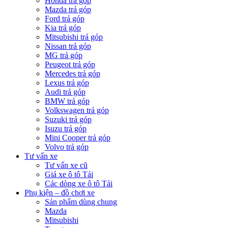
Honda trả góp
Mazda trả góp
Ford trả góp
Kia trả góp
Mitsubishi trả góp
Nissan trả góp
MG trả góp
Peugeot trả góp
Mercedes trả góp
Lexus trả góp
Audi trả góp
BMW trả góp
Volkswagen trả góp
Suzuki trả góp
Isuzu trả góp
Mini Cooper trả góp
Volvo trả góp
Tư vấn xe
Tư vấn xe cũ
Giá xe ô tô Tải
Các dòng xe ô tô Tải
Phụ kiện – đồ chơi xe
Sản phẩm dùng chung
Mazda
Mitsubishi