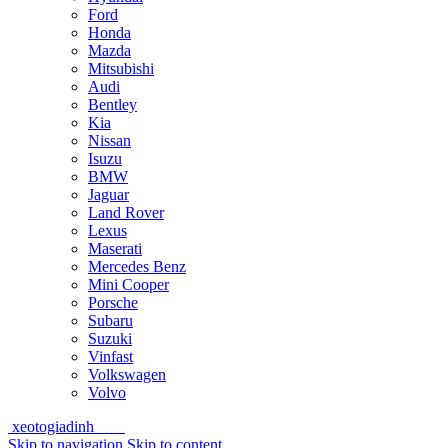
Ford
Honda
Mazda
Mitsubishi
Audi
Bentley
Kia
Nissan
Isuzu
BMW
Jaguar
Land Rover
Lexus
Maserati
Mercedes Benz
Mini Cooper
Porsche
Subaru
Suzuki
Vinfast
Volkswagen
Volvo
xeotogiadinh
.com
Skip to navigation
Skip to content