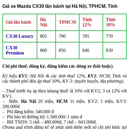
Giá xe Mazda CX30 lăn bánh tại Hà Nội, TPHCM, Tỉnh
Hà
Tỉnh
Tỉnh
Giá lăn bánh
TPHCM
Nội
12%
10%
CX30 Luxury
805
790
785
770
CX30
860
850
840
830
Premium
Chi phí thuế, đăng ký, đăng kiểm các dòng xe (bắt buộc)
.
Ký hiệu
KV1
: Hà Nội & các tỉnh thuế 12%,
KV2
: HCM, Tỉnh và
các thành phố đều áp thuế 10%, KV 3: (tuyến huyện, địa phương).
– Thuế trước bạ áp theo khung thuế: là 10% với KV2, 3 và 12% với
KV1.
– Biển:
Hà Nội
20 triệu,
HCM
11 triệu, KV2: 1 triệu, KV3:
200.000đ
– Phí đăng kiểm: 340.000 đ
– Phí bảo trì đường bộ: 1.560.000/ 1 năm đ
– BH TNDS: 5 chỗ – 480.000đ, 7 chỗ – 943.000đ.
(Trong quá trình đăng ký sẽ phát sinh thêm một số chi phí khác tại