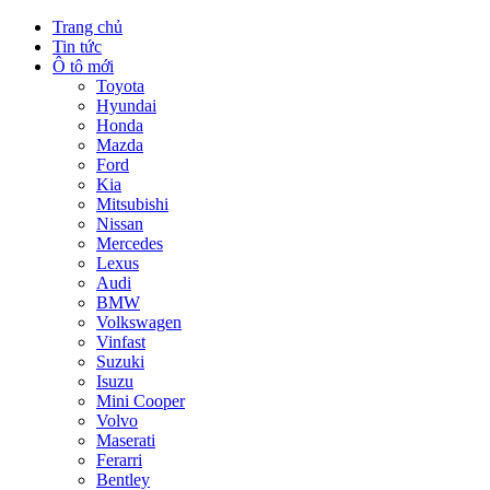
Trang chủ
Tin tức
Ô tô mới
Toyota
Hyundai
Honda
Mazda
Ford
Kia
Mitsubishi
Nissan
Mercedes
Lexus
Audi
BMW
Volkswagen
Vinfast
Suzuki
Isuzu
Mini Cooper
Volvo
Maserati
Ferarri
Bentley