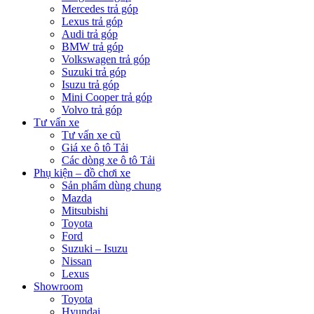
Mercedes trả góp
Lexus trả góp
Audi trả góp
BMW trả góp
Volkswagen trả góp
Suzuki trả góp
Isuzu trả góp
Mini Cooper trả góp
Volvo trả góp
Tư vấn xe
Tư vấn xe cũ
Giá xe ô tô Tải
Các dòng xe ô tô Tải
Phụ kiện – đồ chơi xe
Sản phẩm dùng chung
Mazda
Mitsubishi
Toyota
Ford
Suzuki – Isuzu
Nissan
Lexus
Showroom
Toyota
Hyundai