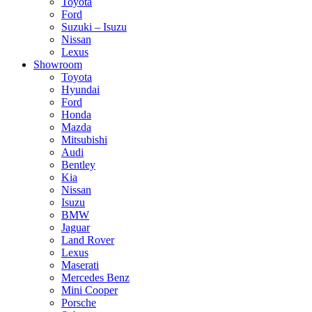
Toyota
Ford
Suzuki – Isuzu
Nissan
Lexus
Showroom
Toyota
Hyundai
Ford
Honda
Mazda
Mitsubishi
Audi
Bentley
Kia
Nissan
Isuzu
BMW
Jaguar
Land Rover
Lexus
Maserati
Mercedes Benz
Mini Cooper
Porsche