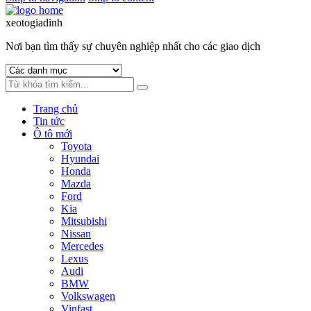
xeotogiadinh
.com
Nơi bạn tìm thấy sự chuyên nghiệp nhất cho các giao dịch
Trang chủ
Tin tức
Ô tô mới
Toyota
Hyundai
Honda
Mazda
Ford
Kia
Mitsubishi
Nissan
Mercedes
Lexus
Audi
BMW
Volkswagen
Vinfast