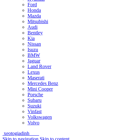
Ford
Honda
Mazda
Mitsubishi
Audi
Bentley
Kia
Nissan
Isuzu
BMW
Jaguar
Land Rover
Lexus
Maserati
Mercedes Benz
Mini Cooper
Porsche
Subaru
Suzuki
Vinfast
Volkswagen
Volvo
xeotogiadinh
.com
Skip to navigation
Skip to content