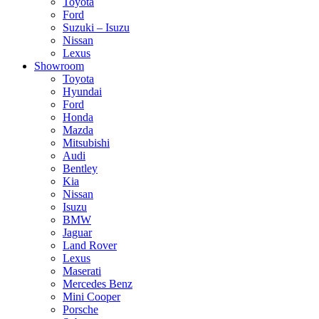
Toyota
Ford
Suzuki – Isuzu
Nissan
Lexus
Showroom
Toyota
Hyundai
Ford
Honda
Mazda
Mitsubishi
Audi
Bentley
Kia
Nissan
Isuzu
BMW
Jaguar
Land Rover
Lexus
Maserati
Mercedes Benz
Mini Cooper
Porsche