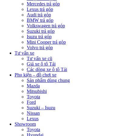
Mercedes trả góp
Lexus trả góp
Audi trả góp
BMW trả góp
Volkswagen trả góp
Suzuki trả góp
Isuzu trả góp
Mini Cooper trả góp
Volvo trả góp
Tư vấn xe
Tư vấn xe cũ
Giá xe ô tô Tải
Các dòng xe ô tô Tải
Phụ kiện – đồ chơi xe
Sản phẩm dùng chung
Mazda
Mitsubishi
Toyota
Ford
Suzuki – Isuzu
Nissan
Lexus
Showroom
Toyota
Hyundai