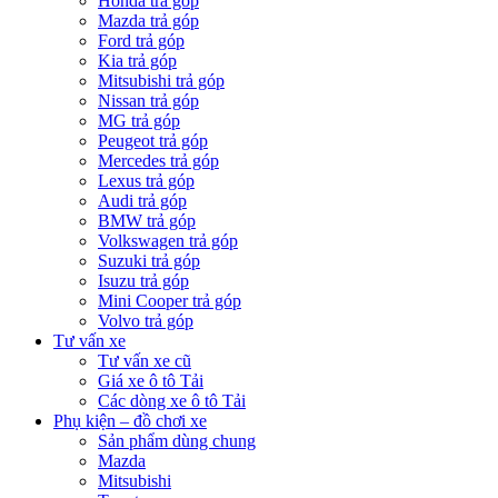
Honda trả góp
Mazda trả góp
Ford trả góp
Kia trả góp
Mitsubishi trả góp
Nissan trả góp
MG trả góp
Peugeot trả góp
Mercedes trả góp
Lexus trả góp
Audi trả góp
BMW trả góp
Volkswagen trả góp
Suzuki trả góp
Isuzu trả góp
Mini Cooper trả góp
Volvo trả góp
Tư vấn xe
Tư vấn xe cũ
Giá xe ô tô Tải
Các dòng xe ô tô Tải
Phụ kiện – đồ chơi xe
Sản phẩm dùng chung
Mazda
Mitsubishi