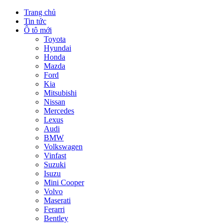
Trang chủ
Tin tức
Ô tô mới
Toyota
Hyundai
Honda
Mazda
Ford
Kia
Mitsubishi
Nissan
Mercedes
Lexus
Audi
BMW
Volkswagen
Vinfast
Suzuki
Isuzu
Mini Cooper
Volvo
Maserati
Ferarri
Bentley