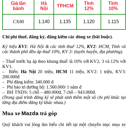
Giá lăn
Hà
Tỉnh
Tỉnh
TPHCM
bánh
Nội
12%
10%
CX80
1.140
1.135
1.120
1.115
Chi phí thuế, đăng ký, đăng kiểm các dòng xe (bắt buộc)
.
Ký hiệu
KV1
: Hà Nội & các tỉnh thuế 12%,
KV2
: HCM, Tỉnh và
các thành phố đều áp thuế 10%, KV 3: (tuyến huyện, địa phương).
– Thuế trước bạ áp theo khung thuế: là 10% với KV2, 3 và 12% với
KV1.
– Biển:
Hà Nội
20 triệu,
HCM
11 triệu, KV2: 1 triệu, KV3:
200.000đ
– Phí đăng kiểm: 340.000 đ
– Phí bảo trì đường bộ: 1.560.000/ 1 năm đ
– BH TNDS: 5 chỗ – 480.000đ, 7 chỗ – 943.000đ.
(Trong quá trình đăng ký sẽ phát sinh thêm một số chi phí khác tại
từng địa điểm đăng ký khác nhau.)
Mua xe
Mazda
trả góp
Quý khách vui lòng tìm hiểu chi tiết tại một chuyên mục mua xe