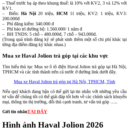
– Thuế trước bạ áp theo khung thuế: là 10% với KV2, 3 và 12% với
KV1.
– Biển:
Hà Nội
20 triệu,
HCM
11 triệu, KV2: 1 triệu, KV3:
200.000đ
– Phí đăng kiểm: 340.000 đ
– Phí bảo trì đường bộ: 1.560.000/ 1 năm đ
– BH TNDS: 5 chỗ – 480.000đ, 7 chỗ – 943.000đ.
(Trong quá trình đăng ký sẽ phát sinh thêm một số chi phí khác tại
từng địa điểm đăng ký khác nhau.)
Mua xe Haval Jolion trả góp tại các khu vực
Tìm hiểu thủ tục Mua xe ô tô điện Haval Jolion trả góp tại Hà Nội,
TPHCM và các tỉnh thành trên cả nước ở đường link dưới đây.
Mua xe Haval Jolion trả góp tại Hà Nội, TPHCM, Tỉnh
Nếu quý khách đang bận có thể gửi lại tin nhắn với những yêu cầu
tư vấn để chúng tôi có thể giải đáp tốt hơn về các chính sách khuyến
mại, thông tin thị trường, đối thủ cạnh tranh, tư vấn trả góp …..
Gửi tin nhắn
TẠI ĐÂY
Hình ảnh Haval Jolion 2026