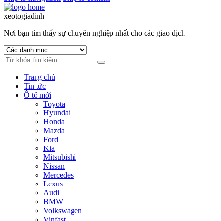
xeotogiadinh
.com
Nơi bạn tìm thấy sự chuyên nghiệp nhất cho các giao dịch
Trang chủ
Tin tức
Ô tô mới
Toyota
Hyundai
Honda
Mazda
Ford
Kia
Mitsubishi
Nissan
Mercedes
Lexus
Audi
BMW
Volkswagen
Vinfast