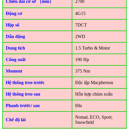
Chiều dài cơ sở （mm）
2700
Động cơ
4G15
Hộp số
7DCT
Dẫn động
2WD
Dung tích
1.5 Turbo & Motor
Công suất
190 Hp
Moment
375 Nm
Hệ thống treo trước
Độc lập Macpherson
Hệ thống treo sau
Hỗn hợp chùm xoắn
Phanh trước/ sau
Đĩa
Nomal, ECO, Sport,
Chế độ lái
Snowfield