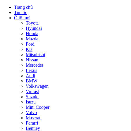
Trang chủ
Tin tức
Ô tô mới
Toyota
Hyundai
Honda
Mazda
Ford
Kia
Mitsubishi
Nissan
Mercedes
Lexus
Audi
BMW
Volkswagen
Vinfast
Suzuki
Isuzu
Mini Cooper
Volvo
Maserati
Ferarri
Bentley