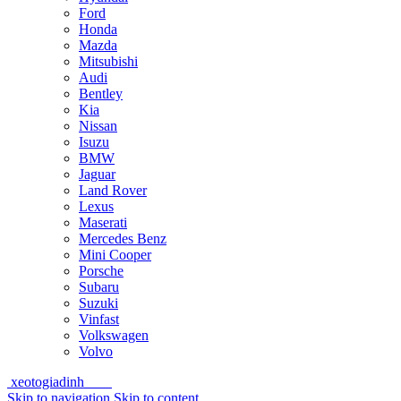
Ford
Honda
Mazda
Mitsubishi
Audi
Bentley
Kia
Nissan
Isuzu
BMW
Jaguar
Land Rover
Lexus
Maserati
Mercedes Benz
Mini Cooper
Porsche
Subaru
Suzuki
Vinfast
Volkswagen
Volvo
xeotogiadinh
.com
Skip to navigation
Skip to content