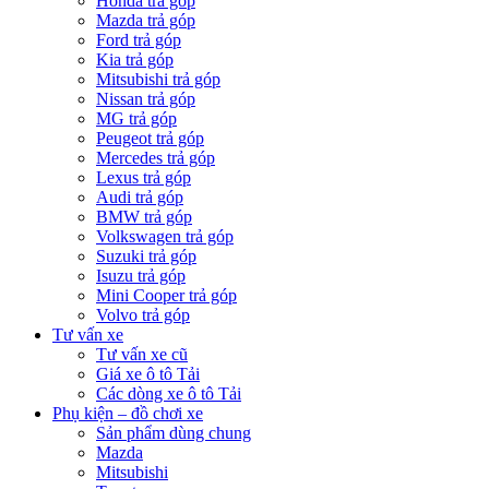
Honda trả góp
Mazda trả góp
Ford trả góp
Kia trả góp
Mitsubishi trả góp
Nissan trả góp
MG trả góp
Peugeot trả góp
Mercedes trả góp
Lexus trả góp
Audi trả góp
BMW trả góp
Volkswagen trả góp
Suzuki trả góp
Isuzu trả góp
Mini Cooper trả góp
Volvo trả góp
Tư vấn xe
Tư vấn xe cũ
Giá xe ô tô Tải
Các dòng xe ô tô Tải
Phụ kiện – đồ chơi xe
Sản phẩm dùng chung
Mazda
Mitsubishi