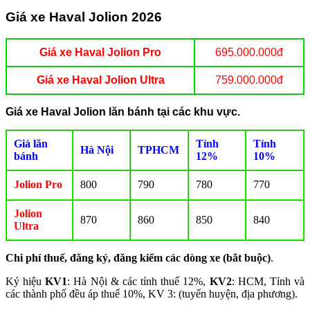
Giá xe Haval Jolion 2026
Giá xe Haval Jolion Pro
695.000.000đ
Giá xe Haval Jolion Ultra
759.000.000đ
Giá xe Haval Jolion lăn bánh tại các khu vực.
Giá lăn
Tỉnh
Tỉnh
Hà Nội
TPHCM
bánh
12%
10%
Jolion Pro
800
790
780
770
Jolion
870
860
850
840
Ultra
Chi phí thuế, đăng ký, đăng kiểm các dòng xe (bắt buộc)
.
Ký hiệu
KV1
: Hà Nội & các tỉnh thuế 12%,
KV2
: HCM, Tỉnh và
các thành phố đều áp thuế 10%, KV 3: (tuyến huyện, địa phương).