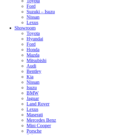
Toyota
Ford
Suzuki – Isuzu
Nissan
Lexus
Showroom
Toyota
Hyundai
Ford
Honda
Mazda
Mitsubishi
Audi
Bentley
Kia
Nissan
Isuzu
BMW
Jaguar
Land Rover
Lexus
Maserati
Mercedes Benz
Mini Cooper
Porsche