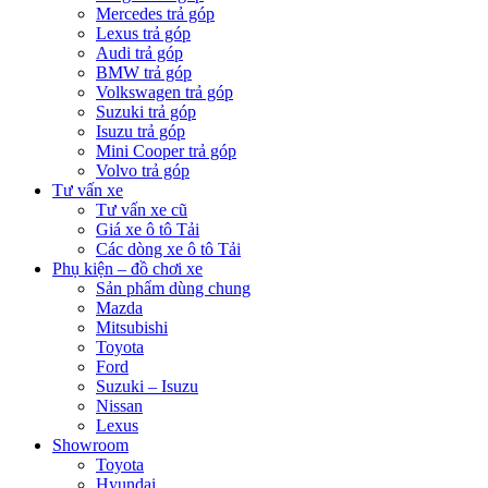
Mercedes trả góp
Lexus trả góp
Audi trả góp
BMW trả góp
Volkswagen trả góp
Suzuki trả góp
Isuzu trả góp
Mini Cooper trả góp
Volvo trả góp
Tư vấn xe
Tư vấn xe cũ
Giá xe ô tô Tải
Các dòng xe ô tô Tải
Phụ kiện – đồ chơi xe
Sản phẩm dùng chung
Mazda
Mitsubishi
Toyota
Ford
Suzuki – Isuzu
Nissan
Lexus
Showroom
Toyota
Hyundai