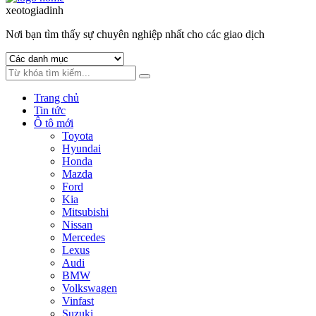
to
to
xeotogiadinh
.com
navigation
content
Nơi bạn tìm thấy sự chuyên nghiệp nhất cho các giao dịch
Trang chủ
Tin tức
Ô tô mới
Toyota
Hyundai
Honda
Mazda
Ford
Kia
Mitsubishi
Nissan
Mercedes
Lexus
Audi
BMW
Volkswagen
Vinfast
Suzuki