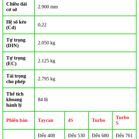
Chiều dài
2.900 mm
cơ sở
Hệ số kéo
0,22
(Cd)
Tự trọng
2.050 kg
(DIN)
Tự trọng
2.125 kg
(EC)
Tải trọng
2.795 kg
cho phép
Thể tích
khoang
84 lít
hành lý
Turbo
Phiên bản
Taycan
4S
Turbo
S
Đến 408
Đến 530
Đến 680
Đến 761