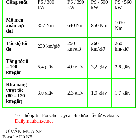
Công suất
PS / 300
PS / 390
PS / 500
PS / 560
kW
kW
kW
kW
Mô men
1050
xoắn cực
357 Nm
640 Nm
850 Nm
Nm
đại
Tốc độ tối
250
260
260
230 km/giờ
đa
km/giờ
km/giờ
km/giờ
Tăng tốc 0
– 100
5,4 giây
4,0 giây
3,2 giây
2,8 giây
km/giờ
Khả năng
vượt tốc
3,0 giây
2,3 giây
1,9 giây
1,7 giây
(80 – 120
km/giờ)
>> Thông tin Porsche Taycan 4s được lấy từ website:
Dailymuabanxe.net
TƯ VẤN MUA XE
Porsche Hà Nội