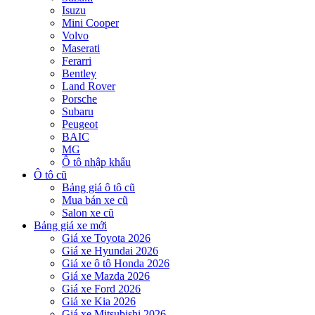
Isuzu
Mini Cooper
Volvo
Maserati
Ferarri
Bentley
Land Rover
Porsche
Subaru
Peugeot
BAIC
MG
Ô tô nhập khẩu
Ô tô cũ
Bảng giá ô tô cũ
Mua bán xe cũ
Salon xe cũ
Bảng giá xe mới
Giá xe Toyota 2026
Giá xe Hyundai 2026
Giá xe ô tô Honda 2026
Giá xe Mazda 2026
Giá xe Ford 2026
Giá xe Kia 2026
Giá xe Mitsubishi 2026