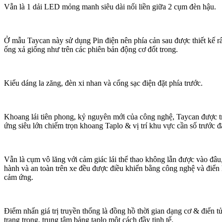
Vẫn là 1 dải LED mỏng manh siêu dài nối liền giữa 2 cụm đèn hậu.
Ở mẫu Taycan này sử dụng Pin điện nên phía cản sau được thiết kế r
ống xả giống như trên các phiên bản động cơ đốt trong.
Kiểu dáng la zăng, đèn xi nhan và cổng sạc điện đặt phía trước.
Khoang lái tiên phong, kỷ nguyên mới của công nghệ, Taycan được t
ứng siêu lớn chiếm trọn khoang Taplo & vị trí khu vực cần số trước đ
Vẫn là cụm vô lăng với cảm giác lái thể thao không lẫn được vào đâ
hành và an toàn trên xe đều được điều khiển bằng công nghệ và điển 
cảm ứng.
Điểm nhấn giá trị truyền thống là đồng hồ thời gian dạng cơ & điển tử
trang trọng, trung tâm bảng taplo một cách đầy tinh tế.