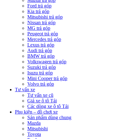
Mazda trả góp
Ford trả góp
Kia trả góp
Mitsubishi trả góp
Nissan trả góp
MG trả góp
Peugeot trả góp
Mercedes trả góp
Lexus trả góp
Audi trả góp
BMW trả góp
Volkswagen trả góp
Suzuki trả góp
Isuzu trả góp
Mini Cooper trả góp
Volvo trả góp
Tư vấn xe
Tư vấn xe cũ
Giá xe ô tô Tải
Các dòng xe ô tô Tải
Phụ kiện – đồ chơi xe
Sản phẩm dùng chung
Mazda
Mitsubishi
Toyota