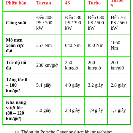
Turbo
Phiên bản
Taycan
4S
Turbo
S
Đến 408
Đến 530
Đến 680
Đến 761
Công suất
PS / 300
PS / 390
PS / 500
PS / 560
kW
kW
kW
kW
Mô men
1050
xoắn cực
357 Nm
640 Nm
850 Nm
Nm
đại
Tốc độ tối
250
260
260
230 km/giờ
đa
km/giờ
km/giờ
km/giờ
Tăng tốc 0
– 100
5,4 giây
4,0 giây
3,2 giây
2,8 giây
km/giờ
Khả năng
vượt tốc
3,0 giây
2,3 giây
1,9 giây
1,7 giây
(80 – 120
km/giờ)
>> Thông tin Porsche Cayenne được lấy từ website: