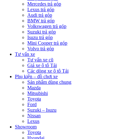
Mercedes trả góp
Lexus trả góp
Audi trả góp
BMW trả góp
Volkswagen trả góp
Suzuki trả góp
Isuzu trả góp
Mini Cooper trả góp
Volvo trả góp
Tư vấn xe
Tư vấn xe cũ
Giá xe ô tô Tải
Các dòng xe ô tô Tải
Phụ kiện – đồ chơi xe
Sản phẩm dùng chung
Mazda
Mitsubishi
Toyota
Ford
Suzuki – Isuzu
Nissan
Lexus
Showroom
Toyota
Hyundai