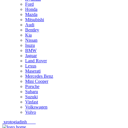
Ford
Honda
Mazda
Mitsubishi
Audi
Bentley
Kia
Nissan
Isuzu
BMW
Jaguar
Land Rover
Lexus
Maserati
Mercedes Benz
Mini Cooper
Porsche
Subaru
Suzuki
Vinfast
Volkswagen
Volvo
xeotogiadinh
.com
Skip
Skip