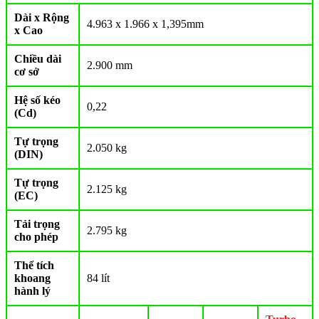
Dài x Rộng
4.963 x 1.966 x 1,395mm
x Cao
Chiều dài
2.900 mm
cơ sở
Hệ số kéo
0,22
(Cd)
Tự trọng
2.050 kg
(DIN)
Tự trọng
2.125 kg
(EC)
Tải trọng
2.795 kg
cho phép
Thể tích
khoang
84 lít
hành lý