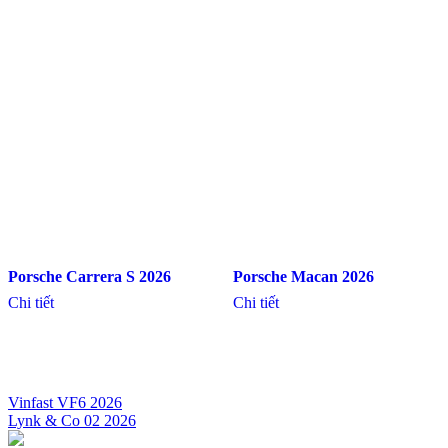
Porsche Carrera S 2026
Porsche Macan 2026
Chi tiết
Chi tiết
Vinfast VF6 2026
Lynk & Co 02 2026
Điều