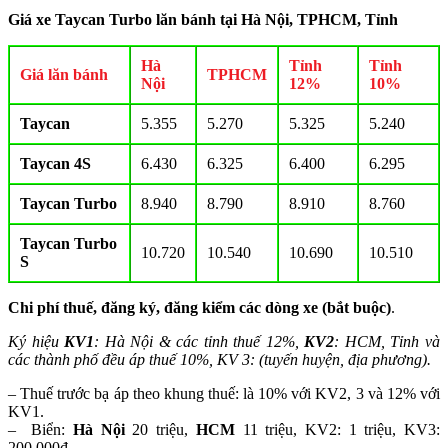
Giá xe Taycan Turbo lăn bánh tại Hà Nội, TPHCM, Tỉnh
Hà
Tỉnh
Tỉnh
Giá lăn bánh
TPHCM
Nội
12%
10%
Taycan
5.355
5.270
5.325
5.240
Taycan 4S
6.430
6.325
6.400
6.295
Taycan Turbo
8.940
8.790
8.910
8.760
Taycan Turbo
10.720
10.540
10.690
10.510
S
Chi phí thuế, đăng ký, đăng kiểm các dòng xe (bắt buộc)
.
Ký hiệu
KV1
: Hà Nội & các tỉnh thuế 12%,
KV2
: HCM, Tỉnh và
các thành phố đều áp thuế 10%, KV 3: (tuyến huyện, địa phương).
– Thuế trước bạ áp theo khung thuế: là 10% với KV2, 3 và 12% với
KV1.
– Biển:
Hà Nội
20 triệu,
HCM
11 triệu, KV2: 1 triệu, KV3:
200.000đ