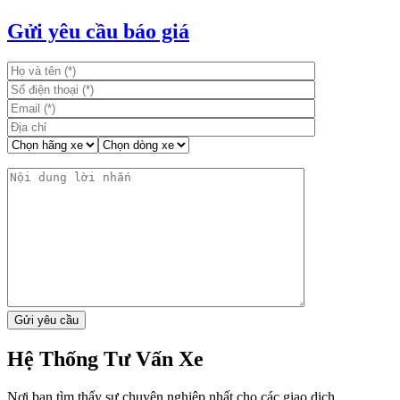
hướng
bài
Gửi yêu cầu báo giá
viết
Hệ Thống Tư Vấn Xe
Nơi bạn tìm thấy sự chuyên nghiệp nhất cho các giao dịch