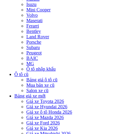
Isuzu
Mini Cooper
Volvo
Maserati
Ferarri
Bentley
Land Rover
Porsche
Subaru
Peugeot
BAIC
MG
Ô tô nhập khẩu
Ô tô cũ
Bảng giá ô tô cũ
Mua bán xe cũ
Salon xe cũ
Bảng giá xe mới
Giá xe Toyota 2026
Giá xe Hyundai 2026
Giá xe ô tô Honda 2026
Giá xe Mazda 2026
Giá xe Ford 2026
Giá xe Kia 2026
Giá xe Mitsubishi 2026