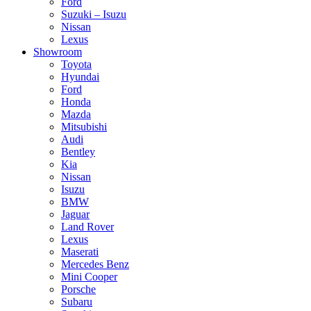
Ford
Suzuki – Isuzu
Nissan
Lexus
Showroom
Toyota
Hyundai
Ford
Honda
Mazda
Mitsubishi
Audi
Bentley
Kia
Nissan
Isuzu
BMW
Jaguar
Land Rover
Lexus
Maserati
Mercedes Benz
Mini Cooper
Porsche
Subaru