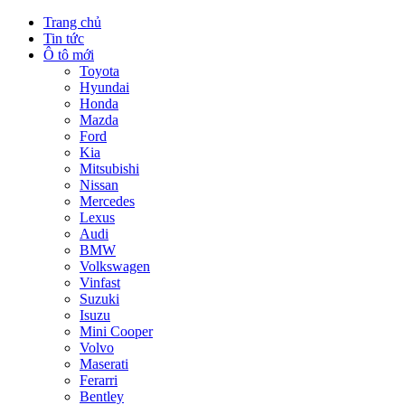
Trang chủ
Tin tức
Ô tô mới
Toyota
Hyundai
Honda
Mazda
Ford
Kia
Mitsubishi
Nissan
Mercedes
Lexus
Audi
BMW
Volkswagen
Vinfast
Suzuki
Isuzu
Mini Cooper
Volvo
Maserati
Ferarri
Bentley