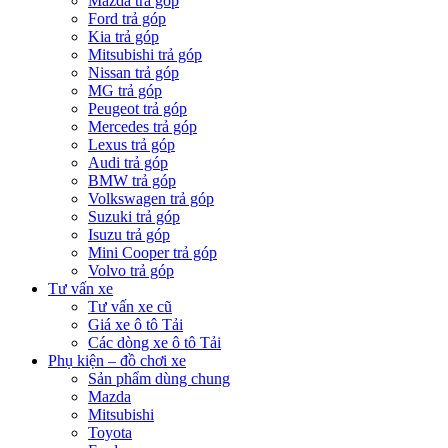
Mazda trả góp
Ford trả góp
Kia trả góp
Mitsubishi trả góp
Nissan trả góp
MG trả góp
Peugeot trả góp
Mercedes trả góp
Lexus trả góp
Audi trả góp
BMW trả góp
Volkswagen trả góp
Suzuki trả góp
Isuzu trả góp
Mini Cooper trả góp
Volvo trả góp
Tư vấn xe
Tư vấn xe cũ
Giá xe ô tô Tải
Các dòng xe ô tô Tải
Phụ kiện – đồ chơi xe
Sản phẩm dùng chung
Mazda
Mitsubishi
Toyota