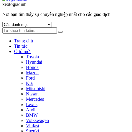
to
to
xeotogiadinh
.com
navigation
content
Nơi bạn tìm thấy sự chuyên nghiệp nhất cho các giao dịch
Trang chủ
Tin tức
Ô tô mới
Toyota
Hyundai
Honda
Mazda
Ford
Kia
Mitsubishi
Nissan
Mercedes
Lexus
Audi
BMW
Volkswagen
Vinfast
Suzuki