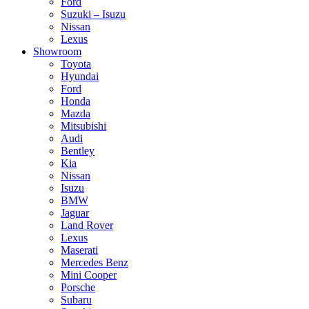
Ford
Suzuki – Isuzu
Nissan
Lexus
Showroom
Toyota
Hyundai
Ford
Honda
Mazda
Mitsubishi
Audi
Bentley
Kia
Nissan
Isuzu
BMW
Jaguar
Land Rover
Lexus
Maserati
Mercedes Benz
Mini Cooper
Porsche
Subaru