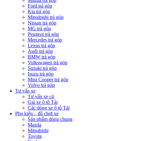
Mazda trả góp
Ford trả góp
Kia trả góp
Mitsubishi trả góp
Nissan trả góp
MG trả góp
Peugeot trả góp
Mercedes trả góp
Lexus trả góp
Audi trả góp
BMW trả góp
Volkswagen trả góp
Suzuki trả góp
Isuzu trả góp
Mini Cooper trả góp
Volvo trả góp
Tư vấn xe
Tư vấn xe cũ
Giá xe ô tô Tải
Các dòng xe ô tô Tải
Phụ kiện – đồ chơi xe
Sản phẩm dùng chung
Mazda
Mitsubishi
Toyota