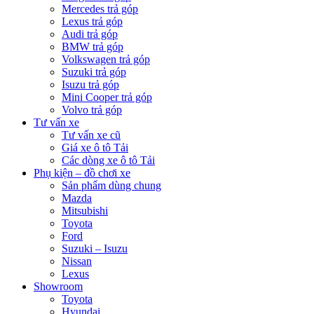
Mercedes trả góp
Lexus trả góp
Audi trả góp
BMW trả góp
Volkswagen trả góp
Suzuki trả góp
Isuzu trả góp
Mini Cooper trả góp
Volvo trả góp
Tư vấn xe
Tư vấn xe cũ
Giá xe ô tô Tải
Các dòng xe ô tô Tải
Phụ kiện – đồ chơi xe
Sản phẩm dùng chung
Mazda
Mitsubishi
Toyota
Ford
Suzuki – Isuzu
Nissan
Lexus
Showroom
Toyota
Hyundai