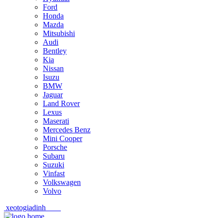
Ford
Honda
Mazda
Mitsubishi
Audi
Bentley
Kia
Nissan
Isuzu
BMW
Jaguar
Land Rover
Lexus
Maserati
Mercedes Benz
Mini Cooper
Porsche
Subaru
Suzuki
Vinfast
Volkswagen
Volvo
xeotogiadinh
.com
Skip
Skip