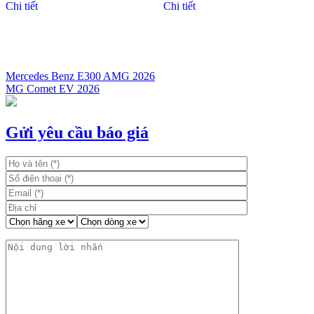
Chi tiết
Chi tiết
Mercedes Benz E300 AMG 2026
MG Comet EV 2026
Điều
hướng
bài
Gửi yêu cầu báo giá
viết