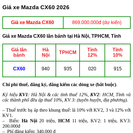
Giá xe Mazda CX60 2026
Giá xe Mazda CX60
869.000.000đ (dự kiến)
Giá xe Mazda CX60 lăn bánh tại Hà Nội, TPHCM, Tỉnh
Giá lăn
Hà
Tỉnh
Tỉnh
TPHCM
bánh
Nội
12%
10%
CX60
940
935
020
915
Chi phí thuế, đăng ký, đăng kiểm các dòng xe (bắt buộc)
.
Ký hiệu
KV1
: Hà Nội & các tỉnh thuế 12%,
KV2
: HCM, Tỉnh và
các thành phố đều áp thuế 10%, KV 3: (tuyến huyện, địa phương).
– Thuế trước bạ áp theo khung thuế: là 10% với KV2, 3 và 12% với
KV1.
– Biển:
Hà Nội
20 triệu,
HCM
11 triệu, KV2: 1 triệu, KV3:
200.000đ
– Phí đăng kiểm: 340.000 đ