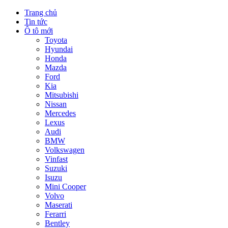
Trang chủ
Tin tức
Ô tô mới
Toyota
Hyundai
Honda
Mazda
Ford
Kia
Mitsubishi
Nissan
Mercedes
Lexus
Audi
BMW
Volkswagen
Vinfast
Suzuki
Isuzu
Mini Cooper
Volvo
Maserati
Ferarri
Bentley