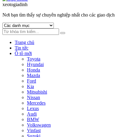
to
to
xeotogiadinh
.com
navigation
content
Nơi bạn tìm thấy sự chuyên nghiệp nhất cho các giao dịch
Trang chủ
Tin tức
Ô tô mới
Toyota
Hyundai
Honda
Mazda
Ford
Kia
Mitsubishi
Nissan
Mercedes
Lexus
Audi
BMW
Volkswagen
Vinfast
Suzuki