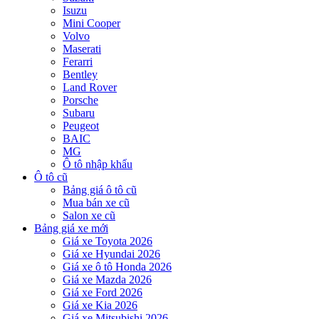
Isuzu
Mini Cooper
Volvo
Maserati
Ferarri
Bentley
Land Rover
Porsche
Subaru
Peugeot
BAIC
MG
Ô tô nhập khẩu
Ô tô cũ
Bảng giá ô tô cũ
Mua bán xe cũ
Salon xe cũ
Bảng giá xe mới
Giá xe Toyota 2026
Giá xe Hyundai 2026
Giá xe ô tô Honda 2026
Giá xe Mazda 2026
Giá xe Ford 2026
Giá xe Kia 2026
Giá xe Mitsubishi 2026