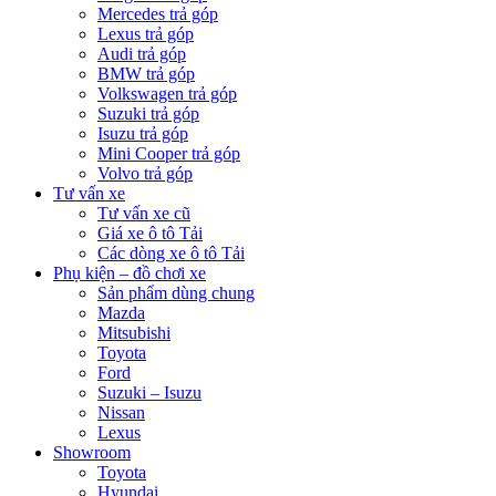
Mercedes trả góp
Lexus trả góp
Audi trả góp
BMW trả góp
Volkswagen trả góp
Suzuki trả góp
Isuzu trả góp
Mini Cooper trả góp
Volvo trả góp
Tư vấn xe
Tư vấn xe cũ
Giá xe ô tô Tải
Các dòng xe ô tô Tải
Phụ kiện – đồ chơi xe
Sản phẩm dùng chung
Mazda
Mitsubishi
Toyota
Ford
Suzuki – Isuzu
Nissan
Lexus
Showroom
Toyota
Hyundai