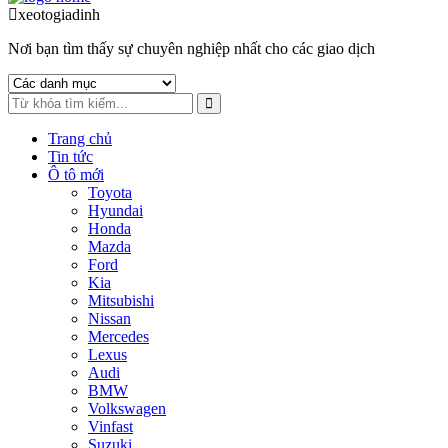
to
to
xeotogiadinh
.com
navigation
content
Nơi bạn tìm thấy sự chuyên nghiệp nhất cho các giao dịch
Trang chủ
Tin tức
Ô tô mới
Toyota
Hyundai
Honda
Mazda
Ford
Kia
Mitsubishi
Nissan
Mercedes
Lexus
Audi
BMW
Volkswagen
Vinfast
Suzuki