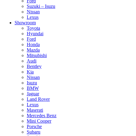
Ford
Suzuki – Isuzu
Nissan
Lexus
Showroom
Toyota
Hyundai
Ford
Honda
Mazda
Mitsubishi
Audi
Bentley
Kia
Nissan
Isuzu
BMW
Jaguar
Land Rover
Lexus
Maserati
Mercedes Benz
Mini Cooper
Porsche
Subaru