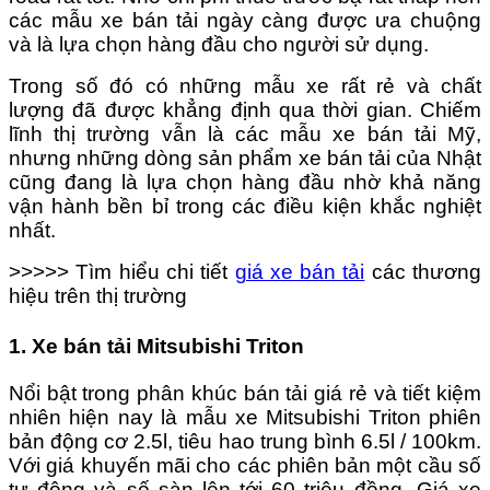
nhất
các mẫu xe bán tải ngày càng được ưa chuộng
trên
và là lựa chọn hàng đầu cho người sử dụng.
thị
trường
Trong số đó có những mẫu xe rất rẻ và chất
Việt
lượng đã được khẳng định qua thời gian. Chiếm
Nam.
lĩnh thị trường vẫn là các mẫu xe bán tải Mỹ,
nhưng những dòng sản phẩm xe bán tải của Nhật
cũng đang là lựa chọn hàng đầu nhờ khả năng
vận hành bền bỉ trong các điều kiện khắc nghiệt
nhất.
>>>>> Tìm hiểu chi tiết
giá xe bán tải
các thương
hiệu trên thị trường
1. Xe bán tải Mitsubishi Triton
Nổi bật trong phân khúc bán tải giá rẻ và tiết kiệm
nhiên hiện nay là mẫu xe Mitsubishi Triton phiên
bản động cơ 2.5l, tiêu hao trung bình 6.5l / 100km.
Với giá khuyến mãi cho các phiên bản một cầu số
tự động và số sàn lên tới 60 triệu đồng. Giá xe