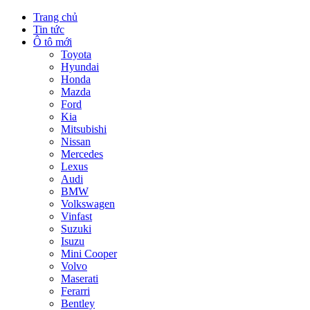
Trang chủ
Tin tức
Ô tô mới
Toyota
Hyundai
Honda
Mazda
Ford
Kia
Mitsubishi
Nissan
Mercedes
Lexus
Audi
BMW
Volkswagen
Vinfast
Suzuki
Isuzu
Mini Cooper
Volvo
Maserati
Ferarri
Bentley