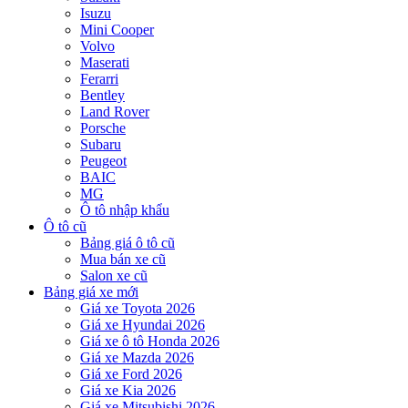
Isuzu
Mini Cooper
Volvo
Maserati
Ferarri
Bentley
Land Rover
Porsche
Subaru
Peugeot
BAIC
MG
Ô tô nhập khẩu
Ô tô cũ
Bảng giá ô tô cũ
Mua bán xe cũ
Salon xe cũ
Bảng giá xe mới
Giá xe Toyota 2026
Giá xe Hyundai 2026
Giá xe ô tô Honda 2026
Giá xe Mazda 2026
Giá xe Ford 2026
Giá xe Kia 2026
Giá xe Mitsubishi 2026