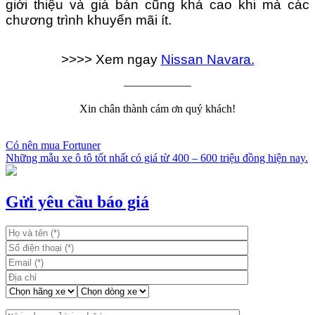
giới thiệu và giá bán cũng khá cao khi mà các
chương trình khuyến mãi ít.
>>>> Xem ngay
Nissan Navara.
——————
Xin chân thành cám ơn quý khách!
Có nên mua Fortuner
Những mẫu xe ô tô tốt nhất có giá từ 400 – 600 triệu đồng hiện nay.
Điều
hướng
bài
Gửi yêu cầu báo giá
viết