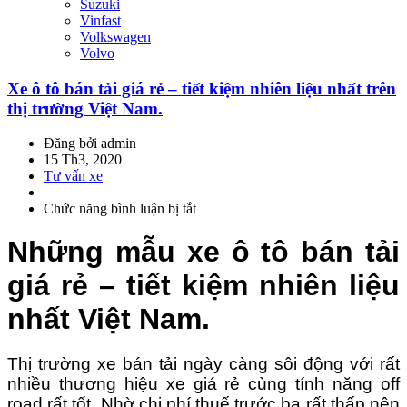
Suzuki
Vinfast
Volkswagen
Volvo
Xe ô tô bán tải giá rẻ – tiết kiệm nhiên liệu nhất trên
thị trường Việt Nam.
Đăng bởi admin
15 Th3, 2020
Tư vấn xe
Chức năng bình luận bị tắt
ở
Xe
ô
Những mẫu xe ô tô bán tải
tô
bán
giá rẻ – tiết kiệm nhiên liệu
tải
giá
nhất Việt Nam.
rẻ
–
tiết
Thị trường xe bán tải ngày càng sôi động với rất
kiệm
nhiều thương hiệu xe giá rẻ cùng tính năng off
nhiên
road rất tốt. Nhờ chi phí thuế trước bạ rất thấp nên
liệu