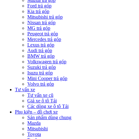
Mazda trả góp
Ford trả góp
Kia trả góp
Mitsubishi trả góp
Nissan trả góp
MG trả góp
Peugeot trả góp
Mercedes trả góp
Lexus trả góp
Audi trả góp
BMW trả góp
Volkswagen trả góp
Suzuki trả góp
Isuzu trả góp
Mini Cooper trả góp
Volvo trả góp
Tư vấn xe
Tư vấn xe cũ
Giá xe ô tô Tải
Các dòng xe ô tô Tải
Phụ kiện – đồ chơi xe
Sản phẩm dùng chung
Mazda
Mitsubishi
Toyota