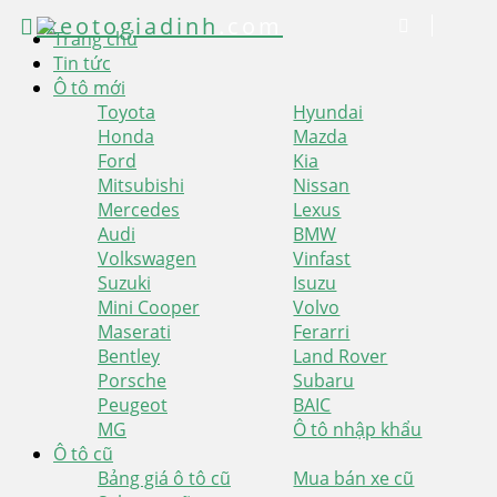
xeotogiadinh
.com
Trang chủ
Tin tức
Ô tô mới
Toyota
Hyundai
Honda
Mazda
Ford
Kia
Mitsubishi
Nissan
Mercedes
Lexus
Audi
BMW
Volkswagen
Vinfast
Suzuki
Isuzu
Mini Cooper
Volvo
Maserati
Ferarri
Bentley
Land Rover
Porsche
Subaru
Peugeot
BAIC
MG
Ô tô nhập khẩu
Ô tô cũ
Bảng giá ô tô cũ
Mua bán xe cũ