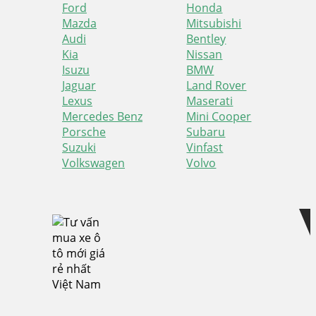
Ford
Honda
Mazda
Mitsubishi
Audi
Bentley
Kia
Nissan
Isuzu
BMW
Jaguar
Land Rover
Lexus
Maserati
Mercedes Benz
Mini Cooper
Porsche
Subaru
Suzuki
Vinfast
Volkswagen
Volvo
Skip
Skip
to
to
navigation
content