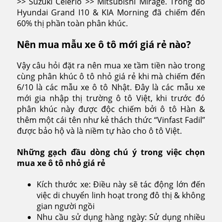
>> Suzuki Celerio >> Mitsubishi Mirage. Trong đó
Hyundai Grand I10 & KIA Morning đã chiếm đến
60% thị phần toàn phân khúc.
Nên mua mẫu xe ô tô mới giá rẻ nào?
Vậy câu hỏi đặt ra nên mua xe tầm tiền nào trong
cùng phân khúc ô tô nhỏ giá rẻ khi mà chiếm đến
6/10 là các mẫu xe ô tô Nhật. Đây là các mẫu xe
mới gia nhập thị trường ô tô Việt, khi trước đó
phân khúc này được độc chiếm bởi ô tô Hàn &
thêm một cái tên như kẻ thách thức “Vinfast Fadil”
được bảo hộ và là niềm tự hào cho ô tô Việt.
Những gạch đầu dòng chú ý trong việc chọn
mua xe ô tô nhỏ giá rẻ
Kích thước xe: Điều này sẽ tác động lớn đến
việc di chuyển linh hoạt trong đô thị & không
gian người ngồi
Nhu cầu sử dụng hàng ngày: Sử dụng nhiều