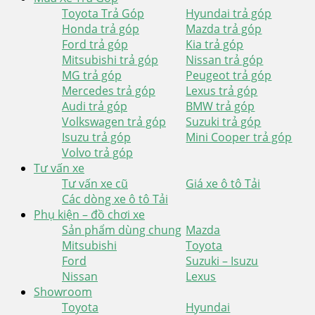
Toyota Trả Góp
Hyundai trả góp
Honda trả góp
Mazda trả góp
Ford trả góp
Kia trả góp
Mitsubishi trả góp
Nissan trả góp
MG trả góp
Peugeot trả góp
Mercedes trả góp
Lexus trả góp
Audi trả góp
BMW trả góp
Volkswagen trả góp
Suzuki trả góp
Isuzu trả góp
Mini Cooper trả góp
Volvo trả góp
Tư vấn xe
Tư vấn xe cũ
Giá xe ô tô Tải
Các dòng xe ô tô Tải
Phụ kiện – đồ chơi xe
Sản phẩm dùng chung
Mazda
Mitsubishi
Toyota
Ford
Suzuki – Isuzu
Nissan
Lexus
Showroom
Toyota
Hyundai