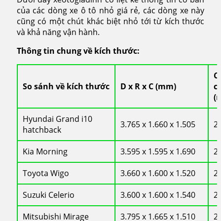
của các dòng xe ô tô nhỏ giá rẻ, các dòng xe này
cũng có một chút khác biệt nhỏ tới từ kích thước
và khả năng vận hành.
Thông tin chung về kích thước:
C
So sánh về kích thước
D x R x C (mm)
c
(
Hyundai Grand i10
3.765 x 1.660 x 1.505
2
hatchback
Kia Morning
3.595 x 1.595 x 1.690
2
Toyota Wigo
3.660 x 1.600 x 1.520
2
Suzuki Celerio
3.600 x 1.600 x 1.540
2
Mitsubishi Mirage
3.795 x 1.665 x 1.510
2