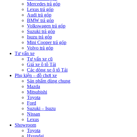
Mercedes trả góp
Lexus trả góp
Audi trả góp
BMW trả góp
Volkswagen trả góp
Suzuki trả góp
Isuzu trả góp
Mini Cooper trả góp
Volvo trả góp
Tư vấn xe
Tư vấn xe cũ
Giá xe ô tô Tải
Các dòng xe ô tô Tải
Phụ kiện – đồ chơi xe
Sản phẩm dùng chung
Mazda
Mitsubishi
Toyota
Ford
Suzuki – Isuzu
Nissan
Lexus
Showroom
Toyota
Hyundai