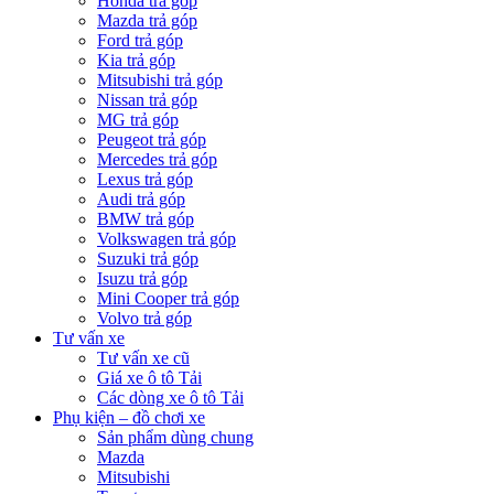
Honda trả góp
Mazda trả góp
Ford trả góp
Kia trả góp
Mitsubishi trả góp
Nissan trả góp
MG trả góp
Peugeot trả góp
Mercedes trả góp
Lexus trả góp
Audi trả góp
BMW trả góp
Volkswagen trả góp
Suzuki trả góp
Isuzu trả góp
Mini Cooper trả góp
Volvo trả góp
Tư vấn xe
Tư vấn xe cũ
Giá xe ô tô Tải
Các dòng xe ô tô Tải
Phụ kiện – đồ chơi xe
Sản phẩm dùng chung
Mazda
Mitsubishi