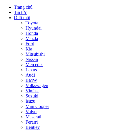
Trang chủ
Tin tức
Ô tô mới
Toyota
Hyundai
Honda
Mazda
Ford
Kia
Mitsubishi
Nissan
Mercedes
Lexus
Audi
BMW
Volkswagen
Vinfast
Suzuki
Isuzu
Mini Cooper
Volvo
Maserati
Ferarri
Bentley