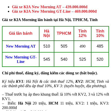
Giá xe KIA New Morning AT – 439.000.000đ
Giá xe KIA New Morning GT-Line – 469.000.000đ
Giá xe KIA Morning lăn bánh tại Hà Nội, TPHCM, Tỉnh
Hà
Tỉnh
Tỉnh
Giá lăn bánh
TPHCM
Nội
12%
10%
New Morning AT
510
505
490
485
New Morning GT-
545
540
525
520
Line
Chi phí thuế, đăng ký, đăng kiểm các dòng xe (bắt buộc)
.
Ký hiệu
KV1
: Hà Nội & các tỉnh thuế 12%,
KV2
: HCM, Tỉnh và
các thành phố đều áp thuế 10%, KV 3: (tuyến huyện, địa phương).
– Thuế trước bạ áp theo khung thuế: là 10% với KV2, 3 và 12% với
KV1.
– Biển:
Hà Nội
20 triệu,
HCM
11 triệu, KV2: 1 triệu, KV3:
200.000đ