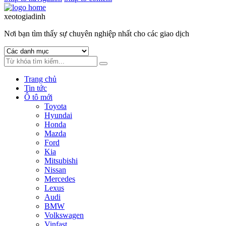
xeotogiadinh
.com
Nơi bạn tìm thấy sự chuyên nghiệp nhất cho các giao dịch
Trang chủ
Tin tức
Ô tô mới
Toyota
Hyundai
Honda
Mazda
Ford
Kia
Mitsubishi
Nissan
Mercedes
Lexus
Audi
BMW
Volkswagen
Vinfast