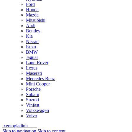
Ford
Honda
Mazda
Mitsubishi
Audi
Bentley
Kia
Nissan
Isuzu
BMW
Jaguar
Land Rover
Lexus
Maserati
Mercedes Benz
Mini Cooper
Porsche
Subaru
Suzuki
Vinfast
Volkswagen
Volvo
xeotogiadinh
.com
Skip to navigation
Skip to content