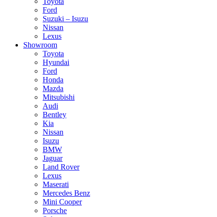
Toyota
Ford
Suzuki – Isuzu
Nissan
Lexus
Showroom
Toyota
Hyundai
Ford
Honda
Mazda
Mitsubishi
Audi
Bentley
Kia
Nissan
Isuzu
BMW
Jaguar
Land Rover
Lexus
Maserati
Mercedes Benz
Mini Cooper
Porsche