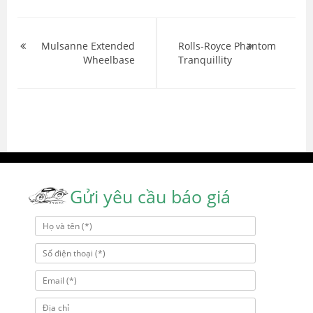
Điều
hướng
Mulsanne Extended
Rolls-Royce Phantom
Wheelbase
Tranquillity
bài
viết
Gửi yêu cầu báo giá