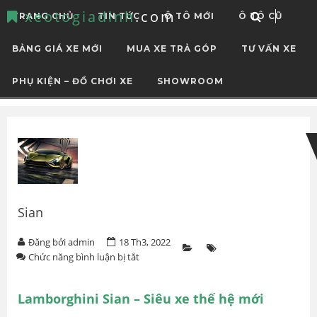
xeotogiadinh
.com
TRANG CHỦ
TIN TỨC
Ô TÔ MỚI
Ô TÔ CŨ
BẢNG GIÁ XE MỚI
MUA XE TRẢ GÓP
TƯ VẤN XE
PHỤ KIỆN – ĐỒ CHƠI XE
SHOWROOM
Skip
Skip
to
to
navigation
content
Sian
Đăng bởi admin
18 Th3, 2022
ở
Chức năng bình luận bị tắt
Sian
Lamborghini Sian – Siêu xe thế hệ mới