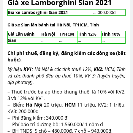
Giá xe Lamborghini Sian 2021
Giá xe Lamborghini Sian 2021
….000.000đ
Giá xe Sian lăn bánh tại Hà Nội, TPHCM, Tỉnh
Giá Lăn Bánh
Hà Nội
TPHCM
Tỉnh 12%
Tỉnh 10%
Sian
…
….
…
…
Chi phí thuế, đăng ký, đăng kiểm các dòng xe (bắt
buộc)
.
Ký hiệu
KV1
: Hà Nội & các tỉnh thuế 12%,
KV2
: HCM, Tỉnh
và các thành phố đều áp thuế 10%, KV 3: (tuyến huyện,
địa phương).
– Thuế trước bạ áp theo khung thuế: là 10% với KV2,
3 và 12% với KV1.
– Biển:
Hà Nội
20 triệu,
HCM
11 triệu, KV2: 1 triệu,
KV3: 200.000đ
– Phí đăng kiểm: 340.000 đ
– Phí bảo trì đường bộ: 1.560.000/ 1 năm đ
– BH TNDS: 5 chỗ – 480.000đ, 7 chỗ – 943.000đ.