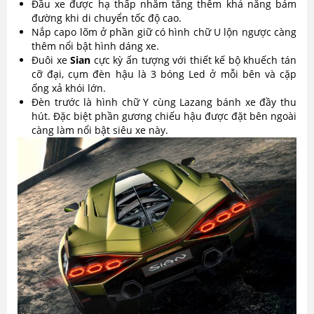
Đầu xe được hạ thấp nhằm tăng thêm khả năng bám
đường khi di chuyển tốc độ cao.
Nắp capo lõm ở phần giữ có hình chữ U lộn ngược càng
thêm nổi bật hình dáng xe.
Đuôi xe
Sian
cực kỳ ấn tượng với thiết kế bộ khuếch tán
cỡ đại, cụm đèn hậu là 3 bóng Led ở mỗi bên và cặp
ống xả khói lớn.
Đèn trước là hình chữ Y cùng Lazang bánh xe đầy thu
hút. Đặc biệt phần gương chiếu hậu được đặt bên ngoài
càng làm nổi bật siêu xe này.