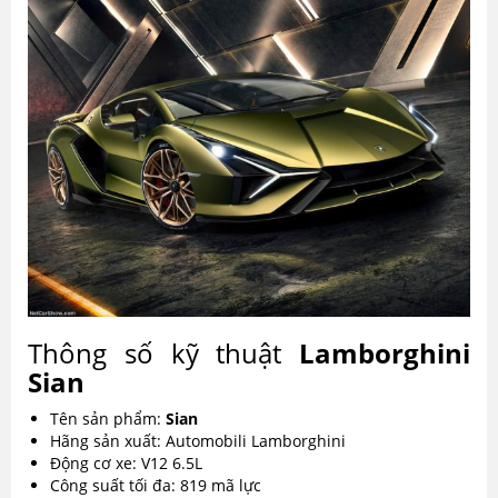
Thông số kỹ thuật
Lamborghini
Sian
Tên sản phẩm:
Sian
Hãng sản xuất: Automobili Lamborghini
Động cơ xe: V12 6.5L
Công suất tối đa: 819 mã lực