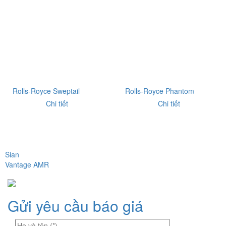
Rolls-Royce Sweptail
Rolls-Royce Phantom
Chi tiết
Chi tiết
Sian
Điều
Vantage AMR
hướng
bài
Gửi yêu cầu báo giá
viết