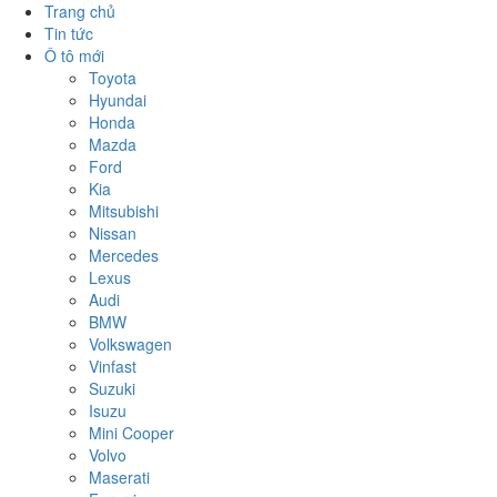
Trang chủ
Tin tức
Ô tô mới
Toyota
Hyundai
Honda
Mazda
Ford
Kia
Mitsubishi
Nissan
Mercedes
Lexus
Audi
BMW
Volkswagen
Vinfast
Suzuki
Isuzu
Mini Cooper
Volvo
Maserati