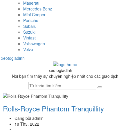
Maserati
Mercedes Benz
Mini Cooper
Porsche
Subaru
Suzuki
Vinfast
Volkswagen
Volvo
xeotogiadinh
.com
Skip
Skip
to
to
xeotogiadinh
.com
navigation
content
Nơi bạn tìm thấy sự chuyên nghiệp nhất cho các giao dịch
Rolls-Royce Phantom Tranquillity
Đăng bởi admin
18 Th3, 2022