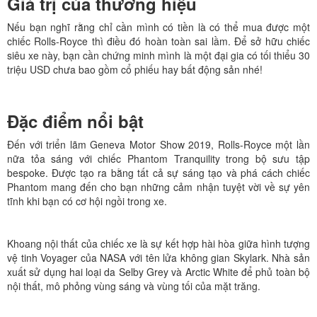
Giá trị của thương hiệu
Nếu bạn nghĩ rằng chỉ cần mình có tiền là có thể mua được một
chiếc Rolls-Royce thì điều đó hoàn toàn sai lầm. Để sở hữu chiếc
siêu xe này, bạn cần chứng minh mình là một đại gia có tối thiểu 30
triệu USD chưa bao gồm cổ phiếu hay bất động sản nhé!
Đặc điểm nổi bật
Đến với triển lãm Geneva Motor Show 2019, Rolls-Royce một lần
nữa tỏa sáng với chiếc Phantom Tranquility trong bộ sưu tập
bespoke. Được tạo ra bằng tất cả sự sáng tạo và phá cách chiếc
Phantom mang đến cho bạn những cảm nhận tuyệt vời về sự yên
tĩnh khi bạn có cơ hội ngồi trong xe.
Khoang nội thất của chiếc xe là sự kết hợp hài hòa giữa hình tượng
vệ tinh Voyager của NASA với tên lửa không gian Skylark. Nhà sản
xuất sử dụng hai loại da Selby Grey và Arctic White để phủ toàn bộ
nội thất, mô phỏng vùng sáng và vùng tối của mặt trăng.