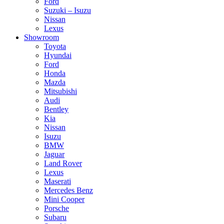
Ford
Suzuki – Isuzu
Nissan
Lexus
Showroom
Toyota
Hyundai
Ford
Honda
Mazda
Mitsubishi
Audi
Bentley
Kia
Nissan
Isuzu
BMW
Jaguar
Land Rover
Lexus
Maserati
Mercedes Benz
Mini Cooper
Porsche
Subaru