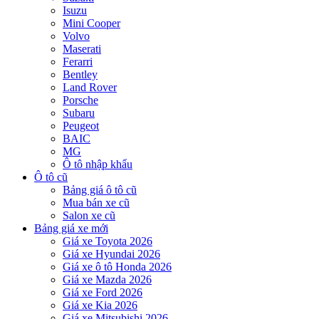
Isuzu
Mini Cooper
Volvo
Maserati
Ferarri
Bentley
Land Rover
Porsche
Subaru
Peugeot
BAIC
MG
Ô tô nhập khẩu
Ô tô cũ
Bảng giá ô tô cũ
Mua bán xe cũ
Salon xe cũ
Bảng giá xe mới
Giá xe Toyota 2026
Giá xe Hyundai 2026
Giá xe ô tô Honda 2026
Giá xe Mazda 2026
Giá xe Ford 2026
Giá xe Kia 2026
Giá xe Mitsubishi 2026