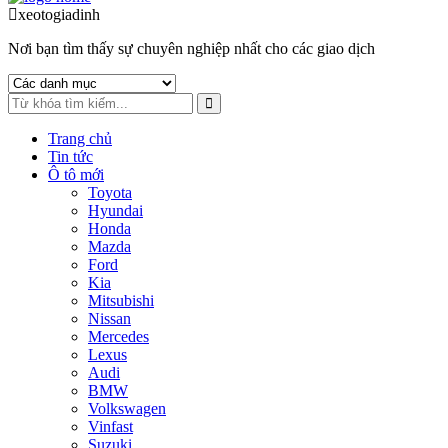
to
to
xeotogiadinh
.com
navigation
content
Nơi bạn tìm thấy sự chuyên nghiệp nhất cho các giao dịch
Trang chủ
Tin tức
Ô tô mới
Toyota
Hyundai
Honda
Mazda
Ford
Kia
Mitsubishi
Nissan
Mercedes
Lexus
Audi
BMW
Volkswagen
Vinfast
Suzuki