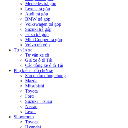
Mercedes trả góp
Lexus trả góp
Audi trả góp
BMW trả góp
Volkswagen trả góp
Suzuki trả góp
Isuzu trả góp
Mini Cooper trả góp
Volvo trả góp
Tư vấn xe
Tư vấn xe cũ
Giá xe ô tô Tải
Các dòng xe ô tô Tải
Phụ kiện – đồ chơi xe
Sản phẩm dùng chung
Mazda
Mitsubishi
Toyota
Ford
Suzuki – Isuzu
Nissan
Lexus
Showroom
Toyota
Hyundai