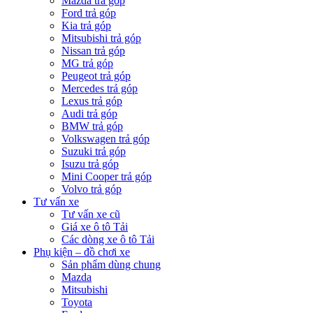
Mazda trả góp
Ford trả góp
Kia trả góp
Mitsubishi trả góp
Nissan trả góp
MG trả góp
Peugeot trả góp
Mercedes trả góp
Lexus trả góp
Audi trả góp
BMW trả góp
Volkswagen trả góp
Suzuki trả góp
Isuzu trả góp
Mini Cooper trả góp
Volvo trả góp
Tư vấn xe
Tư vấn xe cũ
Giá xe ô tô Tải
Các dòng xe ô tô Tải
Phụ kiện – đồ chơi xe
Sản phẩm dùng chung
Mazda
Mitsubishi
Toyota