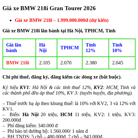
Giá xe BMW 218i Gran Tourer 2026
Giá xe BMW 218i – 1.999.000.000đ (dự kiến)
Giá xe BMW 218i lăn bánh tại Hà Nội, TPHCM, Tỉnh
Giá lăn
Hà
Tỉnh
Tỉnh
TPHCM
bánh
Nội
12%
10%
BMW 218i
2.105
2.070
2.380
2.045
Chi phí thuế, đăng ký, đăng kiểm các dòng xe (bắt buộc)
.
Ký hiệu
KV1
: Hà Nội & các tỉnh thuế 12%,
KV2
: HCM, Tỉnh và
các thành phố đều áp thuế 10%, KV 3: (tuyến huyện, địa phương).
– Thuế trước bạ áp theo khung thuế: là 10% với KV2, 3 và 12% với
KV1.
– Biển:
Hà Nội
20 triệu,
HCM
11 triệu, KV2: 1 triệu, KV3:
200.000đ
– Phí đăng kiểm: 340.000 đ
– Phí bảo trì đường bộ: 1.560.000/ 1 năm đ
– BH TNDS: 5 chỗ – 480.000đ, 7 chỗ – 943.000đ.