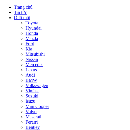
Trang chủ
Tin tức
Ô tô mới
Toyota
Hyundai
Honda
Mazda
Ford
Kia
Mitsubishi
Nissan
Mercedes
Lexus
Audi
BMW
Volkswagen
Vinfast
Suzuki
Isuzu
Mini Cooper
Volvo
Maserati
Ferarri
Bentley