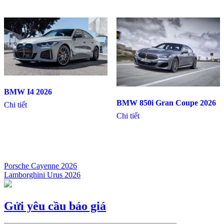
BMW I4 2026
BMW 850i Gran Coupe 2026
Chi tiết
Chi tiết
Porsche Cayenne 2026
Lamborghini Urus 2026
Điều
hướng
bài
Gửi yêu cầu báo giá
viết