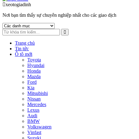
to
to
xeotogiadinh
.com
navigation
content
Nơi bạn tìm thấy sự chuyên nghiệp nhất cho các giao dịch
Trang chủ
Tin tức
Ô tô mới
Toyota
Hyundai
Honda
Mazda
Ford
Kia
Mitsubishi
Nissan
Mercedes
Lexus
Audi
BMW
Volkswagen
Vinfast
Suzuki