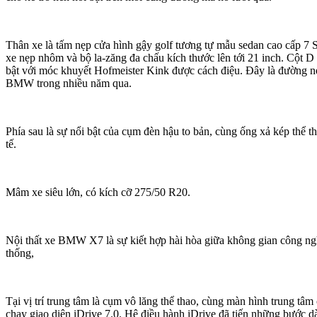
Thân xe là tấm nẹp cửa hình gậy golf tương tự mẫu sedan cao cấp 7 S
xe nẹp nhôm và bộ la-zăng đa chấu kích thước lên tới 21 inch. Cột
bật với móc khuyết Hofmeister Kink được cách điệu. Đây là đường nét
BMW trong nhiều năm qua.
Phía sau là sự nổi bật của cụm đèn hậu to bản, cùng ống xả kép thể t
tế.
Mâm xe siêu lớn, có kích cỡ 275/50 R20.
Nội thất xe BMW X7 là sự kiết hợp hài hòa giữa không gian công ngh
thống,
Tại vị trí trung tâm là cụm vô lăng thể thao, cùng màn hình trung tâm
chạy giao diện iDrive 7.0. Hệ điều hành iDrive đã tiến những bước d