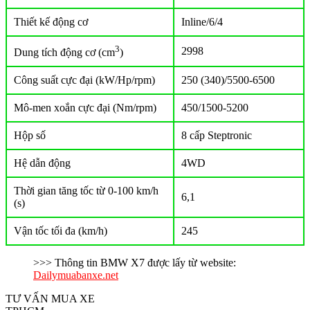
Thiết kế động cơ
Inline/6/4
3
2998
Dung tích động cơ (cm
)
Công suất cực đại (kW/Hp/rpm)
250 (340)/5500-6500
Mô-men xoắn cực đại (Nm/rpm)
450/1500-5200
Hộp số
8 cấp Steptronic
Hệ dẫn động
4WD
Thời gian tăng tốc từ 0-100 km/h
6,1
(s)
Vận tốc tối đa (km/h)
245
>>> Thông tin BMW X7 được lấy từ website:
Dailymuabanxe.net
TƯ VẤN MUA XE