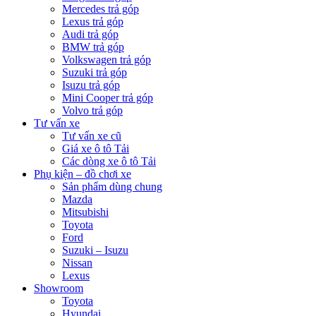
Mercedes trả góp
Lexus trả góp
Audi trả góp
BMW trả góp
Volkswagen trả góp
Suzuki trả góp
Isuzu trả góp
Mini Cooper trả góp
Volvo trả góp
Tư vấn xe
Tư vấn xe cũ
Giá xe ô tô Tải
Các dòng xe ô tô Tải
Phụ kiện – đồ chơi xe
Sản phẩm dùng chung
Mazda
Mitsubishi
Toyota
Ford
Suzuki – Isuzu
Nissan
Lexus
Showroom
Toyota
Hyundai