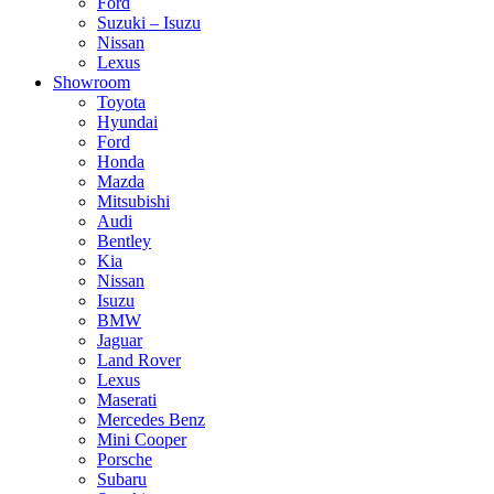
Ford
Suzuki – Isuzu
Nissan
Lexus
Showroom
Toyota
Hyundai
Ford
Honda
Mazda
Mitsubishi
Audi
Bentley
Kia
Nissan
Isuzu
BMW
Jaguar
Land Rover
Lexus
Maserati
Mercedes Benz
Mini Cooper
Porsche
Subaru