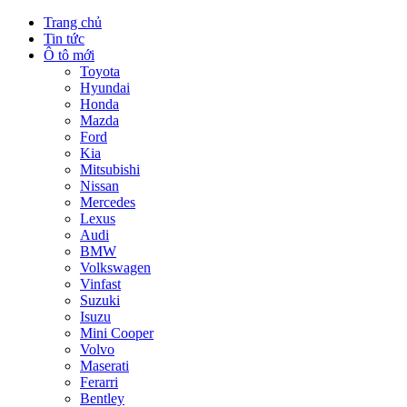
Trang chủ
Tin tức
Ô tô mới
Toyota
Hyundai
Honda
Mazda
Ford
Kia
Mitsubishi
Nissan
Mercedes
Lexus
Audi
BMW
Volkswagen
Vinfast
Suzuki
Isuzu
Mini Cooper
Volvo
Maserati
Ferarri
Bentley