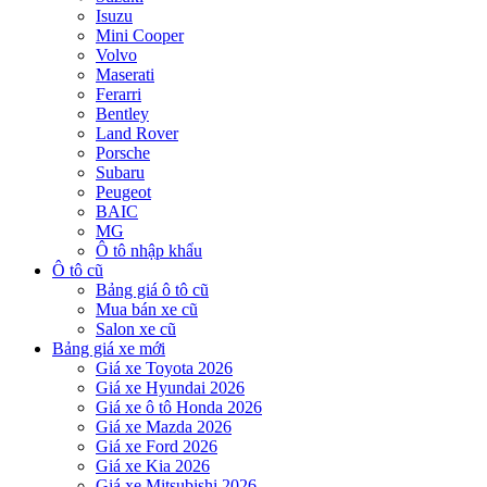
Isuzu
Mini Cooper
Volvo
Maserati
Ferarri
Bentley
Land Rover
Porsche
Subaru
Peugeot
BAIC
MG
Ô tô nhập khẩu
Ô tô cũ
Bảng giá ô tô cũ
Mua bán xe cũ
Salon xe cũ
Bảng giá xe mới
Giá xe Toyota 2026
Giá xe Hyundai 2026
Giá xe ô tô Honda 2026
Giá xe Mazda 2026
Giá xe Ford 2026
Giá xe Kia 2026
Giá xe Mitsubishi 2026