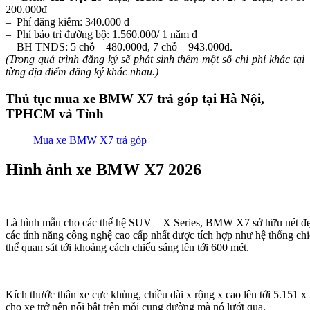
200.000đ
– Phí đăng kiểm: 340.000 đ
– Phí bảo trì đường bộ: 1.560.000/ 1 năm đ
– BH TNDS: 5 chỗ – 480.000đ, 7 chỗ – 943.000đ.
(Trong quá trình đăng ký sẽ phát sinh thêm một số chi phí khác tại
từng địa điểm đăng ký khác nhau.)
Thủ tục mua xe BMW X7 trả góp tại Hà Nội,
TPHCM và Tỉnh
Mua xe BMW X7 trả góp
Hình ảnh xe BMW X7 2026
Là hình mẫu cho các thế hệ SUV – X Series, BMW X7 sở hữu nét đẹp
các tính năng công nghệ cao cấp nhất dược tích hợp như hệ thống chi
thể quan sát tới khoảng cách chiếu sáng lên tới 600 mét.
Kích thước thân xe cực khủng, chiều dài x rộng x cao lên tới 5.151 
cho xe trở nên nổi bật trên mỗi cung đường mà nó lướt qua.