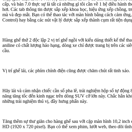
cấp, và bản 7.0 thực sự là tất cả những gì tôi cần về 1 hệ điều hành t
hơi. Các tab thông tin được sắp xếp khoa học, hiệu ứng xếp chồng, t
mà và đẹp mắt. Bạn có thể thao tác với màn hình bằng cách cảm ứng,
Control) hay bằng các nút vật lý được sắp xếp thành cụm rất tiện dụn
Hàng ghế thứ 2 độc lập 2 vị trí ghế ngồi với kiểu dáng thiết kế thể th
aniline có chất lượng hảo hạng, dòng xe chỉ được trang bị trên các siêu
cầu.
Vị trí ghế lái, các phím chỉnh điện cũng được chăm chút rất tinh xảo.
Hãy lái và cảm nhận chiếc cần số pha lê, trải nghiệm hộp số tự động
năng tăng tốc đến kinh ngạc trên dòng SUV cỡ lớn này. Chắc hẳn khó
những trải nghiệm thú vị, đầy hưng phấn này.
Tăng thêm sự thư giãn cho hàng ghế sau với cặp màn hình 10,2 inch c
HD (1920 x 720 pixel). Bạn có thể xem phim, lướt web, theo dõi tìn