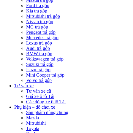
Mazda trả góp
Ford trả góp
Kia trả góp
Mitsubishi trả góp
Nissan trả góp
MG trả góp
Peugeot trả góp
Mercedes trả góp
Lexus trả góp
Audi trả góp
BMW trả góp
Volkswagen trả góp
Suzuki trả góp
Isuzu trả góp
Mini Cooper trả góp
Volvo trả góp
Tư vấn xe
Tư vấn xe cũ
Giá xe ô tô Tải
Các dòng xe ô tô Tải
Phụ kiện – đồ chơi xe
Sản phẩm dùng chung
Mazda
Mitsubishi
Toyota