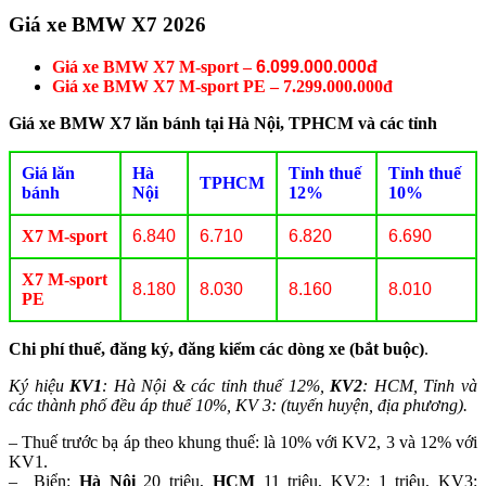
Giá xe BMW X7 2026
Giá xe
BMW X7 M-sport
–
6.099.000.000đ
Giá xe
BMW X7 M-sport PE
–
7.299.000.000đ
Giá xe BMW X7 lăn bánh tại Hà Nội, TPHCM và các tỉnh
Giá lăn
Hà
Tỉnh thuế
Tỉnh thuế
TPHCM
bánh
Nội
12%
10%
X7 M-sport
6.840
6.710
6.820
6.690
X7 M-sport
8.180
8.030
8.160
8.010
PE
Chi phí thuế, đăng ký, đăng kiểm các dòng xe (bắt buộc)
.
Ký hiệu
KV1
: Hà Nội & các tỉnh thuế 12%,
KV2
: HCM, Tỉnh và
các thành phố đều áp thuế 10%, KV 3: (tuyến huyện, địa phương).
– Thuế trước bạ áp theo khung thuế: là 10% với KV2, 3 và 12% với
KV1.
– Biển:
Hà Nội
20 triệu,
HCM
11 triệu, KV2: 1 triệu, KV3: